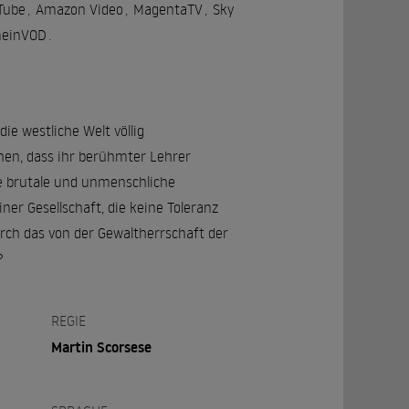
Tube
,
Amazon Video
,
MagentaTV
,
Sky
meinVOD
.
ie westliche Welt völlig
en, dass ihr berühmter Lehrer
ie brutale und unmenschliche
ner Gesellschaft, die keine Toleranz
urch das von der Gewaltherrschaft der
?
REGIE
Martin Scorsese