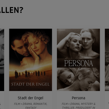
LLEN?
Stadt der Engel
Persona
s
FILM • DRAMA, ROMANTIK,
FILM • DRAMA, MYSTERY &
FANTASY
THRILLER, PRODUZIERT IN