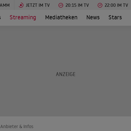
RAMM
JETZT IM TV
20:15 IM TV
22:00 IM TV
s
Streaming
Mediatheken
News
Stars
 Anbieter & Infos