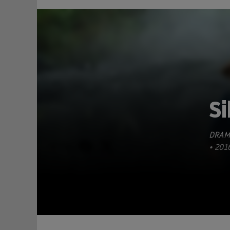
Si
DRAM
TEILEN
• 201