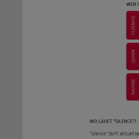
WER S
FLATRATE
LEIHEN
KAUFEN
WO LÄUFT "SILENCE"?
"Silence" läuft aktuell