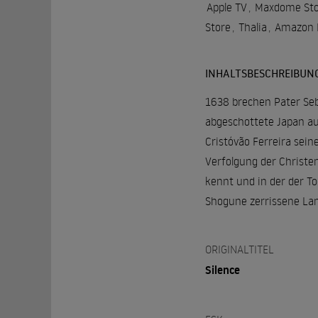
Apple TV
,
Maxdome Sto
Store
,
Thalia
,
Amazon D
INHALTSBESCHREIBUN
1638 brechen Pater Seba
abgeschottete Japan a
Cristóvão Ferreira sei
Verfolgung der Christen
kennt und in der der To
Shogune zerrissene La
ORIGINALTITEL
Silence