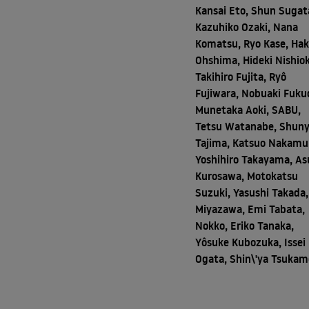
Kansai Eto, Shun Sugat
Kazuhiko Ozaki, Nana
Komatsu, Ryo Kase, Ha
Ohshima, Hideki Nishiok
Takihiro Fujita, Ryô
Fujiwara, Nobuaki Fuku
Munetaka Aoki, SABU,
Tetsu Watanabe, Shun
Tajima, Katsuo Nakamu
Yoshihiro Takayama, As
Kurosawa, Motokatsu
Suzuki, Yasushi Takada,
Miyazawa, Emi Tabata,
Nokko, Eriko Tanaka,
Yôsuke Kubozuka, Issei
Ogata, Shin\'ya Tsukam