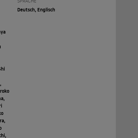
SPRACHE
Deutsch, Englisch
n
nya
u
Shi
,
iroko
ma,
i
ko
ra,
o
hi,