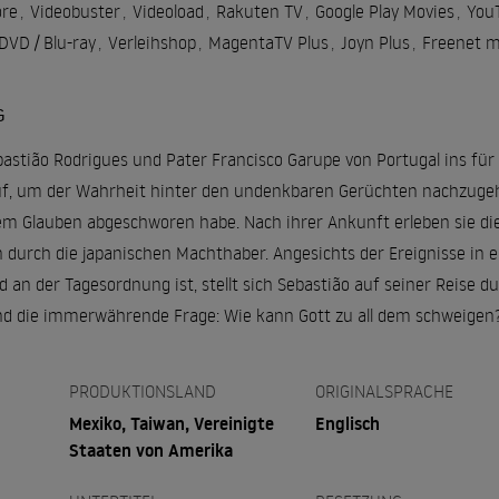
re
,
Videobuster
,
Videoload
,
Rakuten TV
,
Google Play Movies
,
You
VD / Blu-ray
,
Verleihshop
,
MagentaTV Plus
,
Joyn Plus
,
Freenet 
G
stião Rodrigues und Pater Francisco Garupe von Portugal ins für d
uf, um der Wahrheit hinter den undenkbaren Gerüchten nachzugeh
nem Glauben abgeschworen habe. Nach ihrer Ankunft erleben sie d
 durch die japanischen Machthaber. Angesichts der Ereignisse in ei
d an der Tagesordnung ist, stellt sich Sebastião auf seiner Reise d
nd die immerwährende Frage: Wie kann Gott zu all dem schweigen
PRODUKTIONSLAND
ORIGINALSPRACHE
Mexiko, Taiwan, Vereinigte
Englisch
Staaten von Amerika