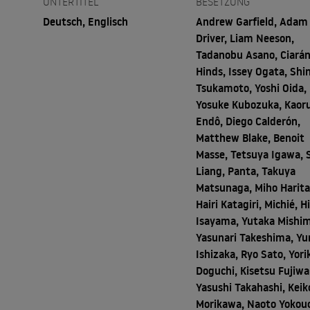
UNTERTITEL
BESETZUNG
Deutsch, Englisch
Andrew Garfield, Adam
Driver, Liam Neeson,
Tadanobu Asano, Ciará
Hinds, Issey Ogata, Shi
Tsukamoto, Yoshi Oida,
Yosuke Kubozuka, Kaor
Endô, Diego Calderón,
Matthew Blake, Benoit
Masse, Tetsuya Igawa, 
Liang, Panta, Takuya
Matsunaga, Miho Harita
Hairi Katagiri, Michié, H
Isayama, Yutaka Mishi
Yasunari Takeshima, Yur
Ishizaka, Ryo Sato, Yori
Doguchi, Kisetsu Fujiwa
Yasushi Takahashi, Keik
Morikawa, Naoto Yokouc