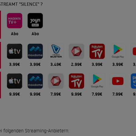
TREAMT "SILENCE" ?
Abo
Abo
3.99€
3.99€
3.49€
2.99€
3.99€
3.99€
3
9.99€
9.99€
7.99€
9.99€
7.99€
7.99€
9
 bei folgenden Streaming-Anbietern: