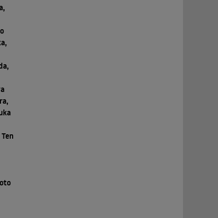
a,
ko
a,
da,
ya
ra,
uka
 Ten
oto