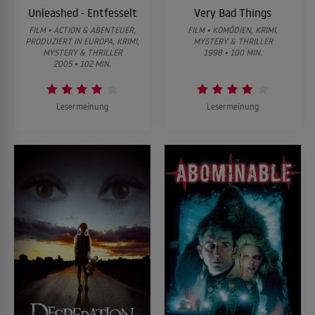
Unleashed - Entfesselt
Very Bad Things
FILM • ACTION & ABENTEUER,
FILM • KOMÖDIEN, KRIMI,
PRODUZIERT IN EUROPA, KRIMI,
MYSTERY & THRILLER
MYSTERY & THRILLER
1998 • 100 MIN.
2005 • 102 MIN.
Lesermeinung
Lesermeinung