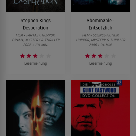
Stephen Kings
Abominable -
Desperation
Entsetzlich
FILM • FANTASY, HORROR,
FILM • SCIENCE-FICTION,
DRAMA, MYSTERY & THRILLER
HORROR, MYSTERY & THRILLER
2006 • 131 MIN.
2006 • 94 MIN.
Lesermeinung
Lesermeinung