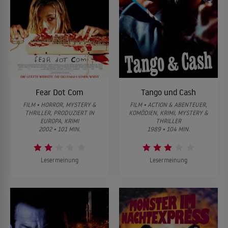
Fear Dot Com
Tango und Cash
FILM • HORROR, MYSTERY &
FILM • ACTION & ABENTEUER,
THRILLER, PRODUZIERT IN
KOMÖDIEN, KRIMI, MYSTERY &
EUROPA, KRIMI
THRILLER
2002 • 101 MIN.
1989 • 104 MIN.
Lesermeinung
Lesermeinung