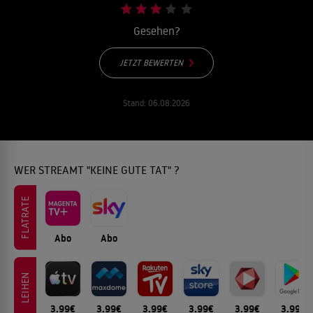
Gesehen?
JETZT BEWERTEN
Stand:
06.08.2026
WER STREAMT "KEINE GUTE TAT" ?
FLATRATE
Abo
Abo
LEIHEN
3.99€
3.99€
3.99€
3.99€
3.99€
3.99€