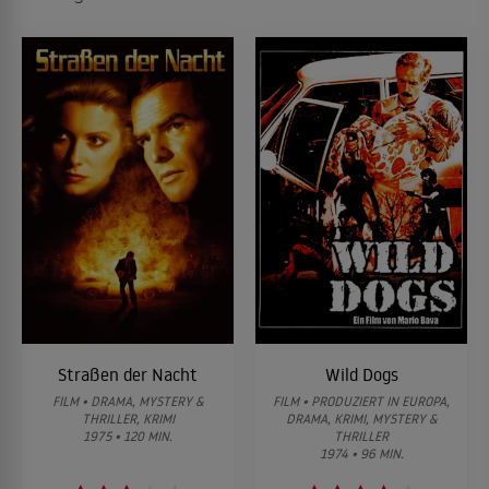
Straßen der Nacht
Wild Dogs
FILM • DRAMA, MYSTERY &
FILM • PRODUZIERT IN EUROPA,
THRILLER, KRIMI
DRAMA, KRIMI, MYSTERY &
1975 • 120 MIN.
THRILLER
1974 • 96 MIN.