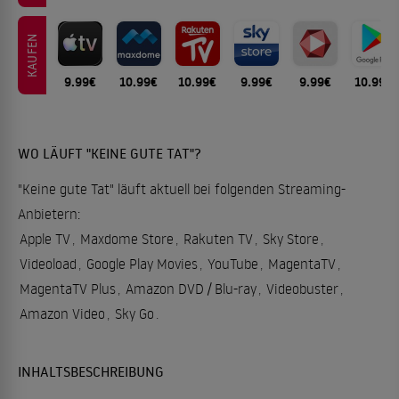
KAUFEN
9.99€
10.99€
10.99€
9.99€
9.99€
10.99€
WO LÄUFT "KEINE GUTE TAT"?
"Keine gute Tat" läuft aktuell bei folgenden Streaming-
Anbietern:
Apple TV
,
Maxdome Store
,
Rakuten TV
,
Sky Store
,
Videoload
,
Google Play Movies
,
YouTube
,
MagentaTV
,
MagentaTV Plus
,
Amazon DVD / Blu-ray
,
Videobuster
,
Amazon Video
,
Sky Go
.
INHALTSBESCHREIBUNG