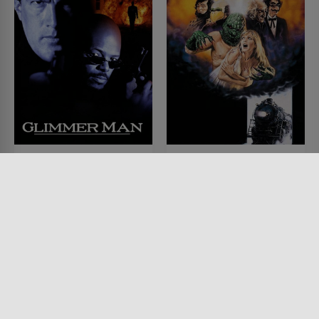
Glimmer Man
Monster im Nacht-
Express
FILM • ACTION & ABENTEUER,
KOMÖDIEN, DRAMA, MYSTERY
FILM • HORROR, MYSTERY &
& THRILLER, KRIMI
THRILLER
1996 • 92 MIN.
1980 • 97 MIN.
Lesermeinung
Lesermeinung