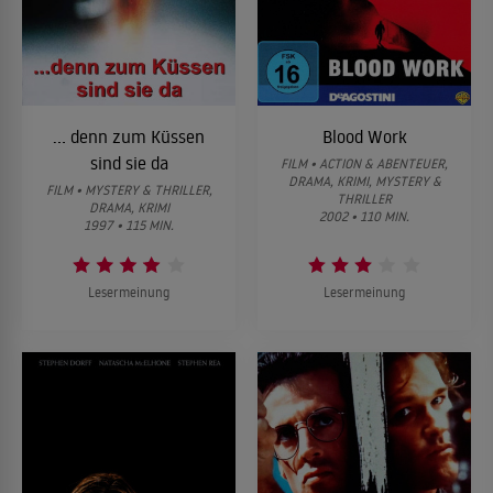
... denn zum Küssen
Blood Work
sind sie da
FILM • ACTION & ABENTEUER,
DRAMA, KRIMI, MYSTERY &
FILM • MYSTERY & THRILLER,
THRILLER
DRAMA, KRIMI
2002 • 110 MIN.
1997 • 115 MIN.
Lesermeinung
Lesermeinung