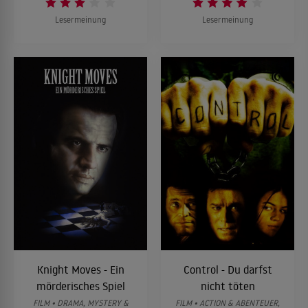
Lesermeinung
Lesermeinung
Knight Moves - Ein
Control - Du darfst
mörderisches Spiel
nicht töten
FILM • DRAMA, MYSTERY &
FILM • ACTION & ABENTEUER,