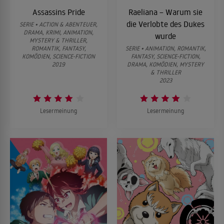
Assassins Pride
Raeliana – Warum sie
die Verlobte des Dukes
SERIE • ACTION & ABENTEUER,
DRAMA, KRIMI, ANIMATION,
wurde
MYSTERY & THRILLER,
ROMANTIK, FANTASY,
SERIE • ANIMATION, ROMANTIK,
KOMÖDIEN, SCIENCE-FICTION
FANTASY, SCIENCE-FICTION,
2019
DRAMA, KOMÖDIEN, MYSTERY
& THRILLER
2023
Lesermeinung
Lesermeinung