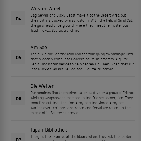
Wüsten-Areal
Bag, Serval, and Lucky Beast make it to the Desert Area, but
04
their path is blocked by a sandstorm! With the help of Sand Cat,
the girls head underground, where they meet the mysterious
Tsuchinoko... Source: crunchyroll
Am See
The bus is back on the road and the tour going swimmingly, until
05
they suddenly crash into Beaver's house-in-progress! A guilty
Serval and Kaban decide to help her rebuild. Then, when they run
into Black-tailed Prairie Dog, too... Source: crunchyroll
Die Weiten
Our heroines find themselves taken captive by a group of Friends
06
wielding weapons and marched to the Friends' leader, Lion. They
soon find out that the Lion Army and the Moose Army are
warring over territory--and Kaban and Serval are caught in the
middle of it! Source: crunchyroll
Japari-Bibliothek
The girls finally arrive at the library, where they ask the resident
07