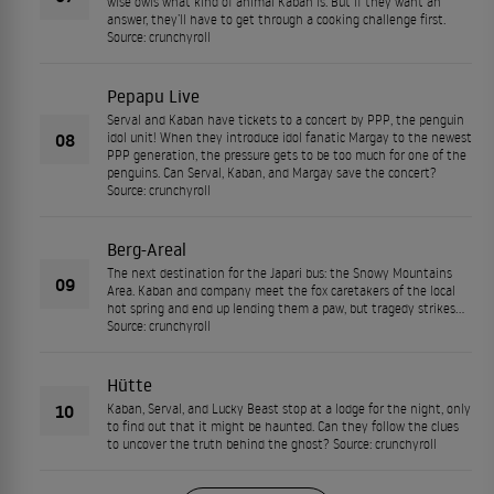
wise owls what kind of animal Kaban is. But if they want an
answer, they’ll have to get through a cooking challenge first.
Source: crunchyroll
Pepapu Live
Serval and Kaban have tickets to a concert by PPP, the penguin
08
idol unit! When they introduce idol fanatic Margay to the newest
PPP generation, the pressure gets to be too much for one of the
penguins. Can Serval, Kaban, and Margay save the concert?
Source: crunchyroll
Berg-Areal
The next destination for the Japari bus: the Snowy Mountains
09
Area. Kaban and company meet the fox caretakers of the local
hot spring and end up lending them a paw, but tragedy strikes...
Source: crunchyroll
Hütte
10
Kaban, Serval, and Lucky Beast stop at a lodge for the night, only
to find out that it might be haunted. Can they follow the clues
to uncover the truth behind the ghost? Source: crunchyroll