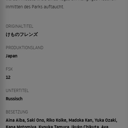
inmitten des Parks auftaucht.
ORIGINALTITEL
けものフレンズ
PRODUKTIONSLAND
Japan
FSK
12
UNTERTITEL
Russisch
BESETZUNG
Aina Aiba, Saki Ono, Riko Koike, Madoka Kan, Yuka Ozaki,
Kana Motomiya, Kyouka Tamura, Ikuko Chikuta, Aya