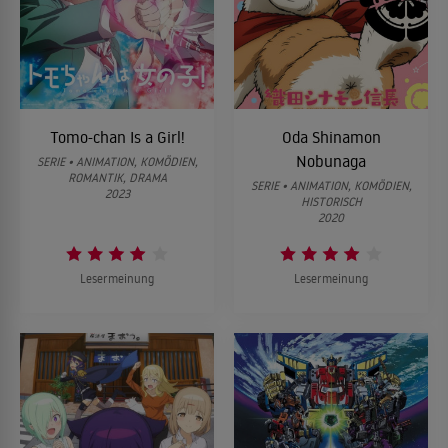
Tomo-chan Is a Girl!
Oda Shinamon
Nobunaga
SERIE • ANIMATION, KOMÖDIEN,
ROMANTIK, DRAMA
SERIE • ANIMATION, KOMÖDIEN,
2023
HISTORISCH
2020
Lesermeinung
Lesermeinung