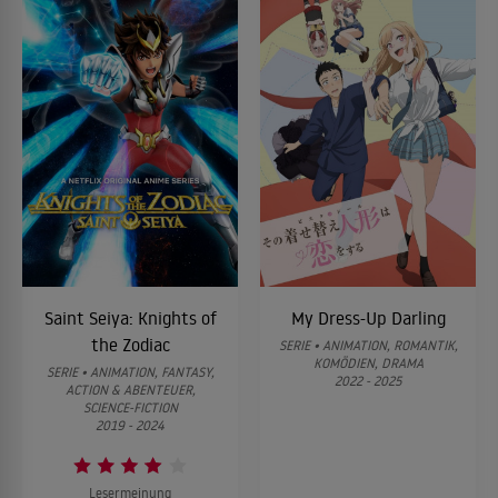
sich hat.
ALLES ZEIGEN ↓
Saint Seiya: Knights of
My Dress-Up Darling
the Zodiac
SERIE • ANIMATION, ROMANTIK,
KOMÖDIEN, DRAMA
SERIE • ANIMATION, FANTASY,
2022 - 2025
ACTION & ABENTEUER,
SCIENCE-FICTION
2019 - 2024
Lesermeinung