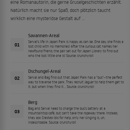
eine Romanautorin, die gerne Gruselgeschichten erzählt.
Natürlich macht sie nur Spaß, doch plötzlich taucht
wirklich eine mysteriöse Gestalt auf …
Savannen-Areal
Serval's life in Japari Park is happy as can be. One day, she finds a
01
lost child with no memories! After the curious cat names her
newfound friend, the pair set out for Japari Library to find out
who the lost little one is! Source: crunchyroll
Dschungel-Areal
02
Serval and Bag find out that Japari Park has a "bus"--the perfect
way to traverse the park. They recruit Jaguar to help them get to
it, but when they find it... Source: crunchyroll
Berg
Bag and Serval need to charge the bus's battery at a
03
mountaintop café, but can't take the ropeway there. Instead,
they ask Crested Ibis for help, only her singing is, uh,
indescribable. Source: crunchyroll