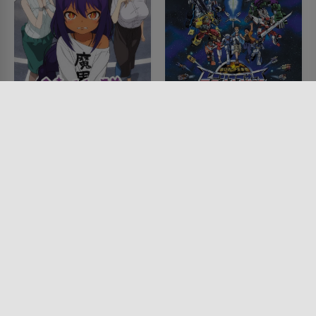
The Great Jahy Will Not
Transformers: Armada
Be Defeated!
SERIE • ANIMATION, KINDER &
FAMILIE, ACTION & ABENTEUER,
SERIE • ANIMATION, FANTASY,
SCIENCE-FICTION, MYSTERY &
KOMÖDIEN, SCIENCE-FICTION
THRILLER
2021
2003 - 2004
Lesermeinung
Lesermeinung