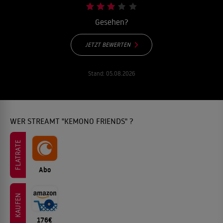
Gesehen?
JETZT BEWERTEN
Stand:
05.08.2026
WER STREAMT "KEMONO FRIENDS" ?
FLATRATE
Abo
KAUFEN
176€