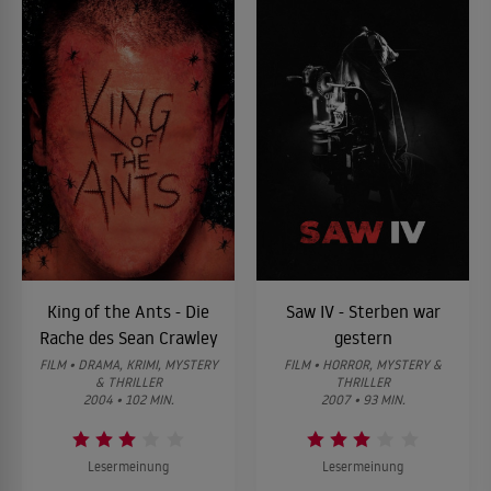
King of the Ants - Die
Saw IV - Sterben war
Rache des Sean Crawley
gestern
FILM • DRAMA, KRIMI, MYSTERY
FILM • HORROR, MYSTERY &
& THRILLER
THRILLER
2004 • 102 MIN.
2007 • 93 MIN.
Lesermeinung
Lesermeinung