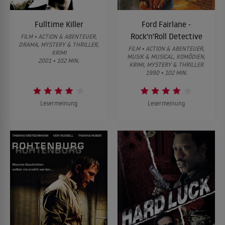
Fulltime Killer
Ford Fairlane -
Rock'n'Roll Detective
FILM • ACTION & ABENTEUER,
DRAMA, MYSTERY & THRILLER,
FILM • ACTION & ABENTEUER,
KRIMI
MUSIK & MUSICAL, KOMÖDIEN,
2001 • 102 MIN.
KRIMI, MYSTERY & THRILLER
1990 • 102 MIN.
Lesermeinung
Lesermeinung