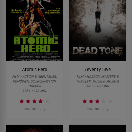
Atomic Hero
7eventy 5ive
FILM • ACTION & ABENTEUER,
FILM • HORROR, MYSTERY &
KOMÖDIEN, SCIENCE-FICTION,
THRILLER, MUSIK & MUSICAL
HORROR
2007 • 100 MIN.
1984 • 110 MIN.
Lesermeinung
Lesermeinung