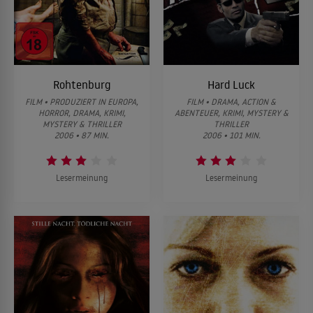
Rohtenburg
Hard Luck
FILM • PRODUZIERT IN EUROPA,
FILM • DRAMA, ACTION &
HORROR, DRAMA, KRIMI,
ABENTEUER, KRIMI, MYSTERY &
MYSTERY & THRILLER
THRILLER
2006 • 87 MIN.
2006 • 101 MIN.
Lesermeinung
Lesermeinung