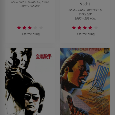
MYSTERY & THRILLER, KRIMI
Nacht
2000 • 92 MIN.
FILM • KRIMI, MYSTERY &
THRILLER
1990 • 103 MIN.
Lesermeinung
Lesermeinung