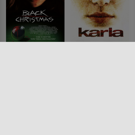
Black Christmas
Karla
FILM • HORROR, MYSTERY &
FILM • DRAMA, KRIMI, MYSTERY
THRILLER
& THRILLER
2006 • 92 MIN.
2006 • 99 MIN.
Lesermeinung
Lesermeinung