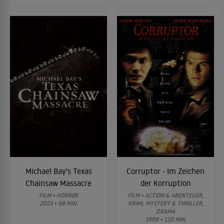
Michael Bay's Texas
Corruptor - Im Zeichen
Chainsaw Massacre
der Korruption
FILM • HORROR
FILM • ACTION & ABENTEUER,
2003 • 98 MIN.
KRIMI, MYSTERY & THRILLER,
DRAMA
1999 • 110 MIN.