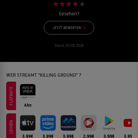
Gesehen?
JETZT BEWERTEN
Stand:
05.08.2026
WER STREAMT "KILLING GROUND" ?
FLATRATE
Abo
LEIHEN
3.99€
3.99€
3.99€
2.99€
3.99€
3.99€