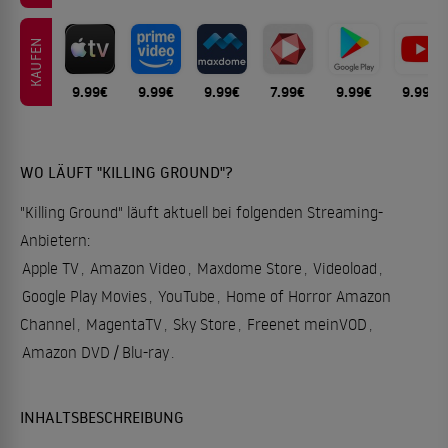
KAUFEN
9.99€
9.99€
9.99€
7.99€
9.99€
9.99€
WO LÄUFT "KILLING GROUND"?
"Killing Ground" läuft aktuell bei folgenden Streaming-
Anbietern:
Apple TV
,
Amazon Video
,
Maxdome Store
,
Videoload
,
Google Play Movies
,
YouTube
,
Home of Horror Amazon
Channel
,
MagentaTV
,
Sky Store
,
Freenet meinVOD
,
Amazon DVD / Blu-ray
.
INHALTSBESCHREIBUNG