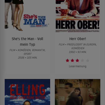
She's the Man - Voll
Herr Ober!
mein Typ
FILM • PRODUZIERT IN EUROPA,
KOMÖDIEN
FILM • KOMÖDIEN, ROMANTIK,
1992 • 93 MIN.
SPORT
2006 • 105 MIN.
Lesermeinung