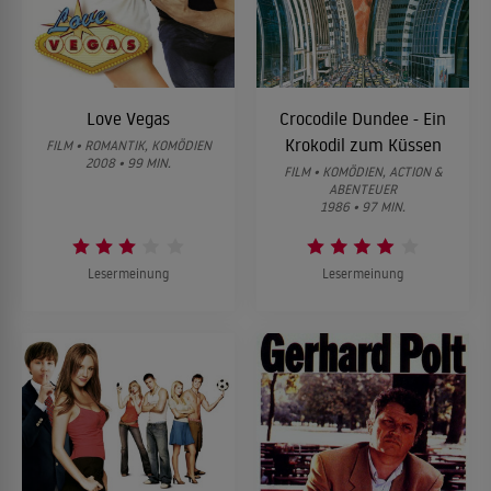
Love Vegas
Crocodile Dundee - Ein
Krokodil zum Küssen
FILM • ROMANTIK, KOMÖDIEN
2008 • 99 MIN.
FILM • KOMÖDIEN, ACTION &
ABENTEUER
1986 • 97 MIN.
Lesermeinung
Lesermeinung