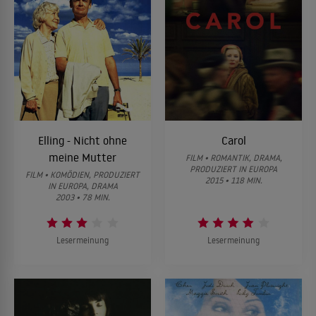
Elling - Nicht ohne
Carol
meine Mutter
FILM • ROMANTIK, DRAMA,
PRODUZIERT IN EUROPA
FILM • KOMÖDIEN, PRODUZIERT
2015 • 118 MIN.
IN EUROPA, DRAMA
2003 • 78 MIN.
Lesermeinung
Lesermeinung