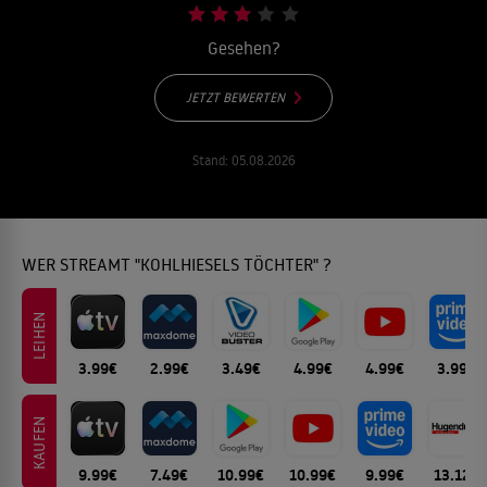
Gesehen?
JETZT BEWERTEN
Stand:
05.08.2026
WER STREAMT "KOHLHIESELS TÖCHTER" ?
LEIHEN
3.99€
2.99€
3.49€
4.99€
4.99€
3.99€
KAUFEN
9.99€
7.49€
10.99€
10.99€
9.99€
13.12€