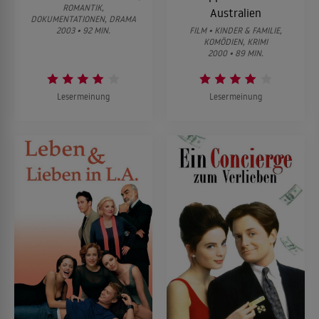
ROMANTIK,
Australien
DOKUMENTATIONEN, DRAMA
2003 • 92 MIN.
FILM • KINDER & FAMILIE,
KOMÖDIEN, KRIMI
2000 • 89 MIN.
Lesermeinung
Lesermeinung