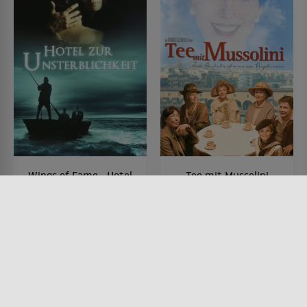
Wings of Fame - Hotel
Tee mit Mussolini
zur Unsterblichkeit
FILM • KOMÖDIEN, DRAMA,
PRODUZIERT IN EUROPA, KRIEG
FILM • PRODUZIERT IN EUROPA,
& MILITÄR
FANTASY, KOMÖDIEN, DRAMA
1999 • 117 MIN.
1990 • 116 MIN.
Lesermeinung
Lesermeinung