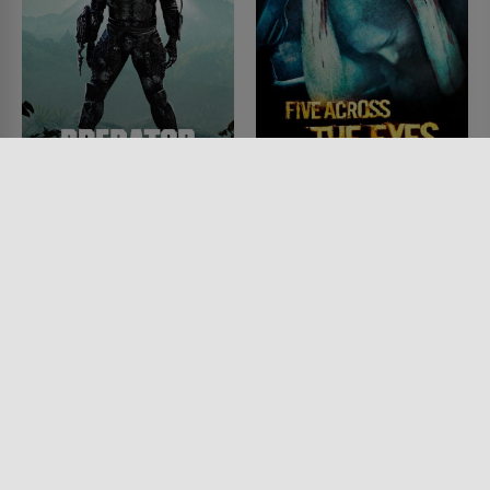
Predator
Five Across the Eyes
FILM • ACTION & ABENTEUER,
FILM • HORROR
SCIENCE-FICTION, HORROR,
2006 • 95 MIN.
MYSTERY & THRILLER
1987 • 107 MIN.
Lesermeinung
Lesermeinung