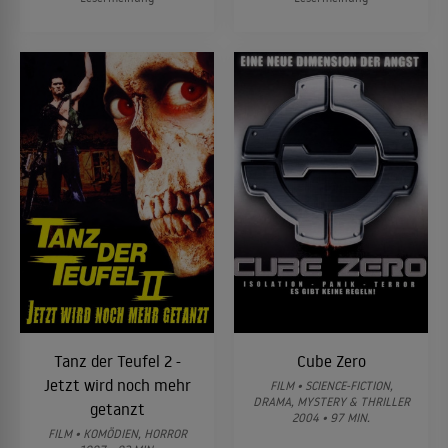
Tanz der Teufel 2 -
Cube Zero
Jetzt wird noch mehr
FILM • SCIENCE-FICTION,
DRAMA, MYSTERY & THRILLER
getanzt
2004 • 97 MIN.
FILM • KOMÖDIEN, HORROR