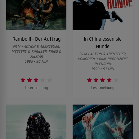
Rambo II - Der Auftrag
In China essen sie
Hunde
FILM • ACTION & ABENTEUER,
MYSTERY & THRILLER, KRIEG &
FILM • ACTION & ABENTEUER,
MILITÄR
KOMÖDIEN, KRIMI, PRODUZIERT
1985 • 96 MIN.
IN EUROPA
1999 • 91 MIN.
Lesermeinung
Lesermeinung