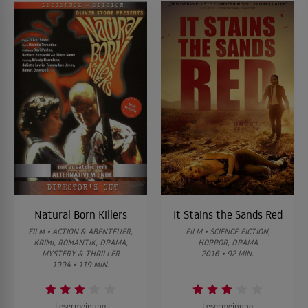
Natural Born Killers
It Stains the Sands Red
FILM • ACTION & ABENTEUER,
FILM • SCIENCE-FICTION,
KRIMI, ROMANTIK, DRAMA,
HORROR, DRAMA
MYSTERY & THRILLER
2016 • 92 MIN.
1994 • 119 MIN.
Lesermeinung
Lesermeinung