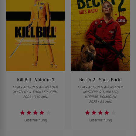
Kill Bill - Volume 1
Becky 2 - She's Back!
FILM • ACTION & ABENTEUER,
FILM • ACTION & ABENTEUER,
MYSTERY & THRILLER, KRIMI
MYSTERY & THRILLER,
2003 • 110 MIN.
HORROR, KOMÖDIEN
2023 • 84 MIN.
Lesermeinung
Lesermeinung