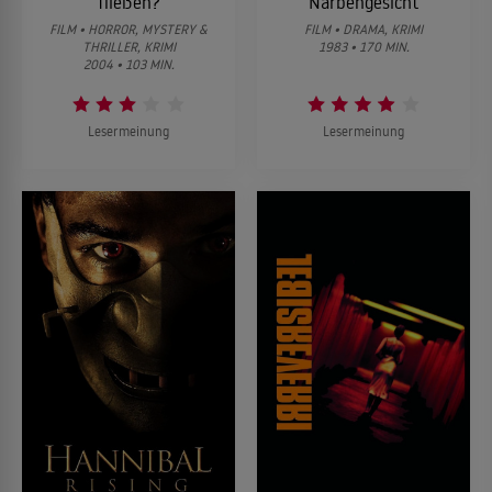
fließen?
Narbengesicht
FILM • HORROR, MYSTERY &
FILM • DRAMA, KRIMI
THRILLER, KRIMI
1983 • 170 MIN.
2004 • 103 MIN.
Lesermeinung
Lesermeinung