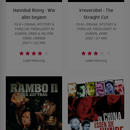
Hannibal Rising - Wie
Irreversibel - The
alles begann
Straight Cut
FILM • DRAMA, MYSTERY &
FILM • DRAMA, MYSTERY &
THRILLER, PRODUZIERT IN
THRILLER, PRODUZIERT IN
EUROPA, KRIEG & MILITÄR,
EUROPA, KRIMI
KRIMI, HORROR
2002 • 97 MIN.
2007 • 121 MIN.
Lesermeinung
Lesermeinung