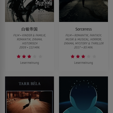
白银帝国
Sorceress
FILM • KINDER & FAMILIE,
FILM • ROMANTIK, FANTASY,
ROMANTIK, DRAMA,
MUSIK & MUSICAL, HORROR,
HISTORISCH
DRAMA, MYSTERY & THRILLER
2009 • 113 MIN.
2017 • 85 MIN.
Lesermeinung
Lesermeinung