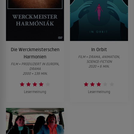
Die Werckmeisterschen
In Orbit
Harmonien
FILM • DRAMA, ANIMATION,
SCIENCE-FICTION
FILM • PRODUZIERT IN EUROPA,
2020 • 6 MIN.
DRAMA
2000 • 139 MIN.
Lesermeinung
Lesermeinung