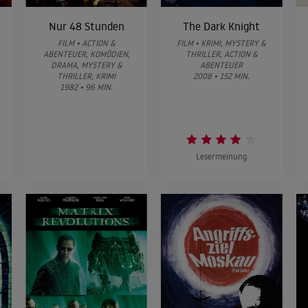
Nur 48 Stunden
The Dark Knight
FILM • ACTION &
FILM • KRIMI, MYSTERY &
ABENTEUER, KOMÖDIEN,
THRILLER, ACTION &
DRAMA, MYSTERY &
ABENTEUER
THRILLER, KRIMI
2008 • 152 MIN.
1982 • 96 MIN.
Lesermeinung