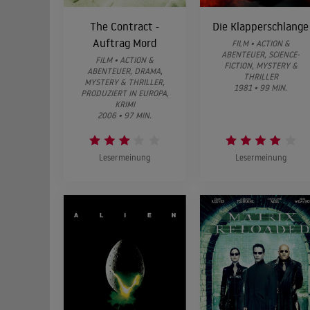
The Contract -
Die Klapperschlange
Auftrag Mord
FILM • ACTION &
ABENTEUER, SCIENCE-
FILM • ACTION &
FICTION, MYSTERY &
ABENTEUER, DRAMA,
THRILLER
MYSTERY & THRILLER,
1981 • 99 MIN.
PRODUZIERT IN EUROPA,
KRIMI
2006 • 97 MIN.
Lesermeinung
Lesermeinung