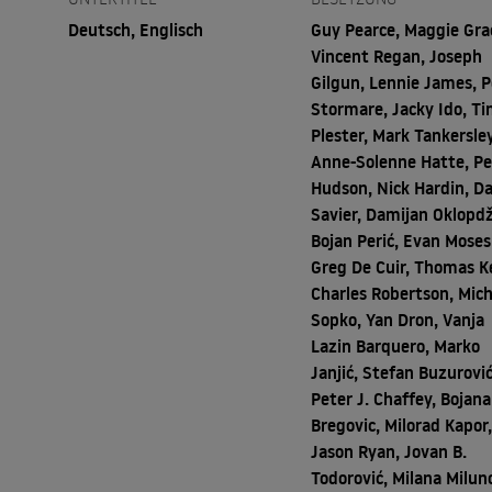
Deutsch, Englisch
Guy Pearce, Maggie Gra
Vincent Regan, Joseph
Gilgun, Lennie James, P
Stormare, Jacky Ido, T
Plester, Mark Tankersley
Anne-Solenne Hatte, Pe
Hudson, Nick Hardin, D
Savier, Damijan Oklopdž
Bojan Perić, Evan Moses 
Greg De Cuir, Thomas Ke
Charles Robertson, Mich
Sopko, Yan Dron, Vanja
Lazin Barquero, Marko
Janjić, Stefan Buzurović
Peter J. Chaffey, Bojana
Bregovic, Milorad Kapor
Jason Ryan, Jovan B.
Todorović, Milana Miluno