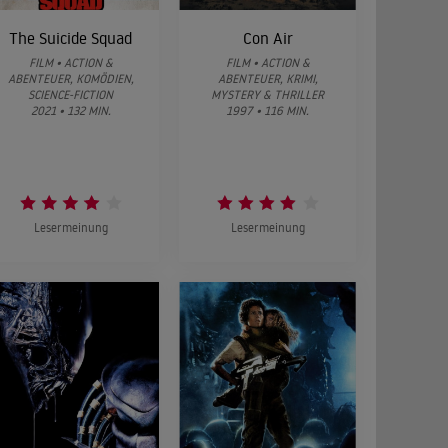
The Suicide Squad
Con Air
FILM • ACTION &
FILM • ACTION &
ABENTEUER, KOMÖDIEN,
ABENTEUER, KRIMI,
SCIENCE-FICTION
MYSTERY & THRILLER
2021 • 132 MIN.
1997 • 116 MIN.
Lesermeinung
Lesermeinung