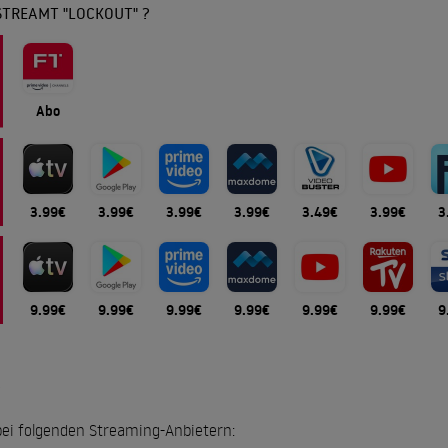
STREAMT "LOCKOUT" ?
Abo
3.99€
3.99€
3.99€
3.99€
3.49€
3.99€
3
9.99€
9.99€
9.99€
9.99€
9.99€
9.99€
9
?
 bei folgenden Streaming-Anbietern: