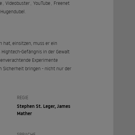
e
,
Videobuster
,
YouTube
,
Freenet
Hugendubel
.
 hat, einsitzen, muss er ein
Hightech-Gefängnis in der Gewalt
chenverachtende Experimente
n Sicherheit bringen - nicht nur der
REGIE
Stephen St. Leger, James
Mather
SPRACHE