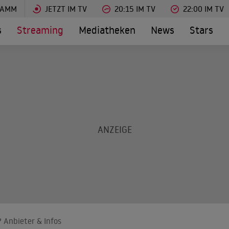
RAMM
JETZT IM TV
20:15 IM TV
22:00 IM TV
s
Streaming
Mediatheken
News
Stars
 Anbieter & Infos