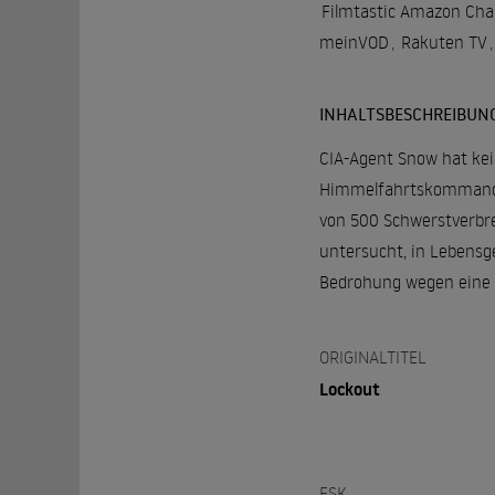
Filmtastic Amazon Cha
meinVOD
,
Rakuten TV
,
INHALTSBESCHREIBUN
CIA-Agent Snow hat kein
Himmelfahrtskommando a
von 500 Schwerstverbr
untersucht, in Lebensge
Bedrohung wegen eine 
ORIGINALTITEL
Lockout
FSK