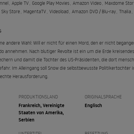
nnel
,
Apple TV
,
Google Play Movies
,
Amazon Video
,
Maxdome Stor
Sky Store
,
MagentaTV
,
Videoload
,
Amazon DVD / Blu-ray
,
Thalia
,
G
e andere Wahl: Will er nicht für einen Mord, den er nicht begangen
nnehmen. Nach blutiger Revolte ist ein um die Erde kreisendes 
echern und damit die Tochter des US-Präsidenten, die dort mens
fahr. Im Alleingang soll Snow die selbstbewusste Politikertochter i
echte Herausforderung.
PRODUKTIONSLAND
ORIGINALSPRACHE
Frankreich, Vereinigte
Englisch
Staaten von Amerika,
Serbien
UNTERTITEL
BESETZUNG