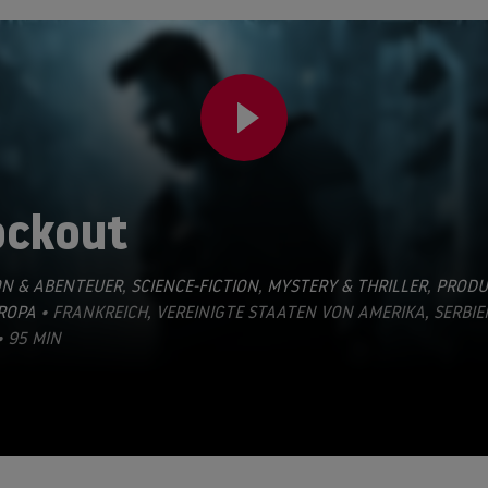
ockout
ON & ABENTEUER
,
SCIENCE-FICTION
,
MYSTERY & THRILLER
,
PRODU
UROPA
• FRANKREICH, VEREINIGTE STAATEN VON AMERIKA, SERBIE
• 95 MIN