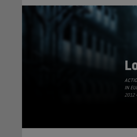
L
ACTI
TEILEN
IN E
2012 