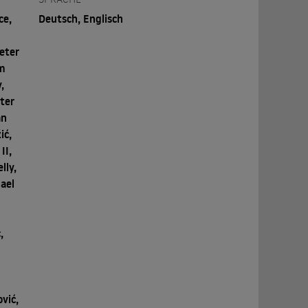
ce,
Deutsch, Englisch
eter
im
,
ter
an
ić,
II,
lly,
ael
,
,
vić,