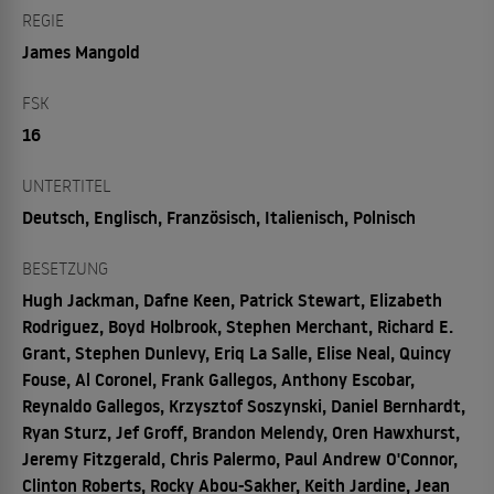
REGIE
James Mangold
FSK
16
UNTERTITEL
Deutsch, Englisch, Französisch, Italienisch, Polnisch
BESETZUNG
Hugh Jackman, Dafne Keen, Patrick Stewart, Elizabeth
Rodriguez, Boyd Holbrook, Stephen Merchant, Richard E.
Grant, Stephen Dunlevy, Eriq La Salle, Elise Neal, Quincy
Fouse, Al Coronel, Frank Gallegos, Anthony Escobar,
Reynaldo Gallegos, Krzysztof Soszynski, Daniel Bernhardt,
Ryan Sturz, Jef Groff, Brandon Melendy, Oren Hawxhurst,
Jeremy Fitzgerald, Chris Palermo, Paul Andrew O'Connor,
Clinton Roberts, Rocky Abou-Sakher, Keith Jardine, Jean