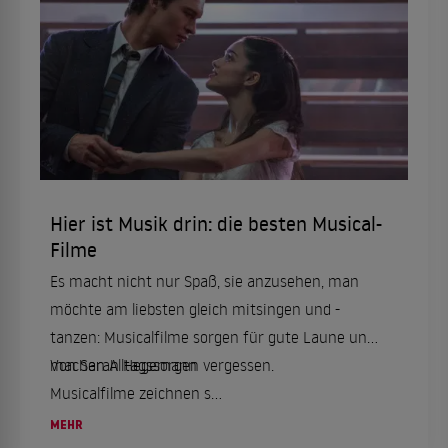
Hier ist Musik drin: die besten Musical-
Filme
Es macht nicht nur Spaß, sie anzusehen, man
möchte am liebsten gleich mitsingen und -
tanzen: Musicalfilme sorgen für gute Laune und
machen Alltagssorgen vergessen.
Von Sarah Hegemann
Musicalfilme zeichnen s...
MEHR