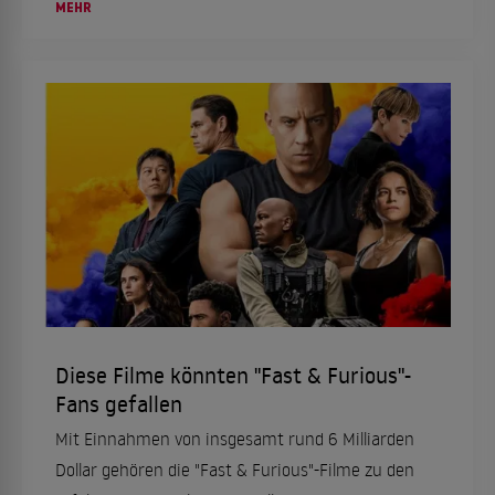
Filmemacher und -zuschauer an. Ein Überblick
MEHR
über die besten Science-Fiction-Filme bei den
Streaming-...
Diese Filme könnten "Fast & Furious"-
Fans gefallen
Mit Einnahmen von insgesamt rund 6 Milliarden
Dollar gehören die "Fast & Furious"-Filme zu den