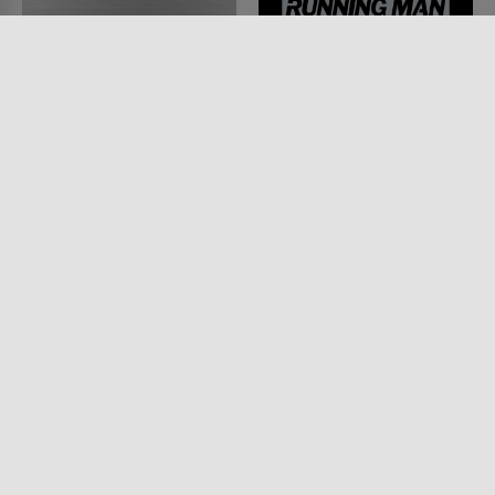
Zwei stahlharte Profis -
Running Man
Lethal Weapon
FILM • SCIENCE-FICTION, ACTION
& ABENTEUER, MYSTERY &
FILM • ACTION & ABENTEUER,
THRILLER
MYSTERY & THRILLER, KRIMI
1987 • 101 MIN.
1987 • 110 MIN.