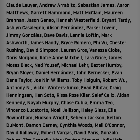
Claude Leuyer, Andrew Arrabito, Sebastian James, Aaron
Matthews, Garrett Hammond, Matt McClain, Maureen
Brennan, Jason Genao, Hannah Westerfield, Bryant Tardy,
Ashlyn Casalegno, Alison Fernández, Parker Lovein,
Jimmy Gonzáles, Dave Davis, Lennie Loftin, Mark
Ashworth, James Handy, Bryce Romero, Phi Vu, Chester
Rushing, David Simpson, Lauren Gros, Vanessa Cloke,
Doris Morgado, Katie Anne Mitchell, Lara Grice, James
Moses Black, Ned Yousef, Michael Lehr, Baxter Humby,
Bryan Sloyer, Daniel Hernández, John Bernecker, Evan
Dane Taylor, Joe Nin Williams, Toby Holguin, Robert Wu,
Anthony N., Victor Winters-Junco, Eyad Elbitar, Craig
Henningsen, Han Soto, Rissa Rose Kilar, Salef Celiz, Aidan
Kennedy, Nayah Murphy, Chase Cubia, Emma Teo,
Vincenzo Lucatorto, Noell Jellison, Haley Glass, Ella
Rowbotham, Hudson Wright, Sebeon Jackson, Kelton
DuMont, Damon Carney, Cynthia Woods, Mali O'Connor,
David Kallaway, Robert Vargas, David Paris, Gonzalo
Robles, Tim Connolly, Mary Peyton Stewart, Julia Holt,