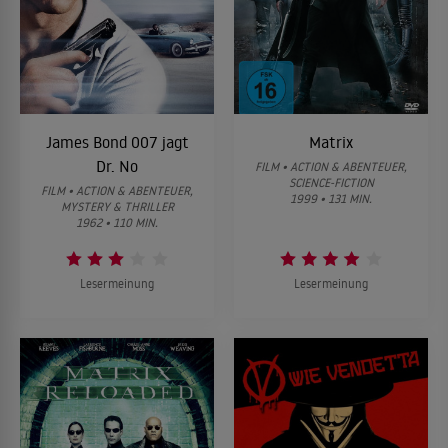
James Bond 007 jagt
Matrix
Dr. No
FILM • ACTION & ABENTEUER,
SCIENCE-FICTION
FILM • ACTION & ABENTEUER,
1999 • 131 MIN.
MYSTERY & THRILLER
1962 • 110 MIN.
Lesermeinung
Lesermeinung