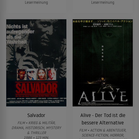
Lesermeinung
Lesermeinung
Salvador
Alive - Der Tod ist die
bessere Alternative
FILM • KRIEG & MILITÄR,
DRAMA, HISTORISCH, MYSTERY
FILM • ACTION & ABENTEUER,
& THRILLER
SCIENCE-FICTION, HORROR,
1986 • 123 MIN.