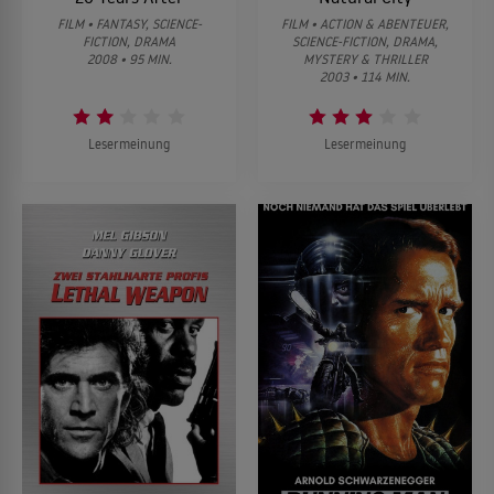
FILM • FANTASY, SCIENCE-
FILM • ACTION & ABENTEUER,
FICTION, DRAMA
SCIENCE-FICTION, DRAMA,
2008 • 95 MIN.
MYSTERY & THRILLER
2003 • 114 MIN.
Lesermeinung
Lesermeinung