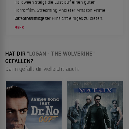
Halloween steigt die Lust auf einen guten
Horrorfilm. Streaming-Anbieter Amazon Prime
Video hat in dieser Hinsicht einiges zu bieten.
Der Streaming-Di...
Hier die Tipps aus unserer Redaktion.
MEHR
HAT DIR
"LOGAN - THE WOLVERINE"
GEFALLEN?
Dann gefällt dir vielleicht auch: