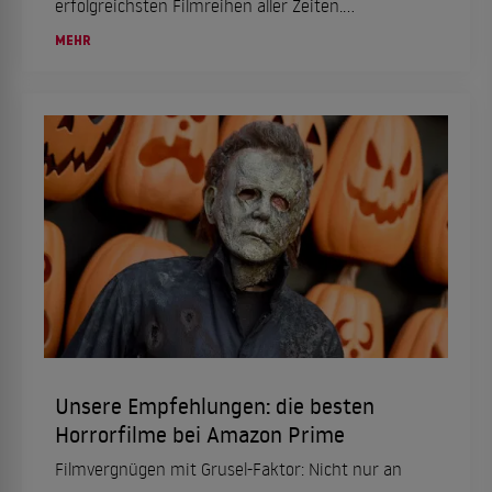
erfolgreichsten Filmreihen aller Zeiten.
Überschattet wurde das Franchise durch den
MEHR
überraschenden Tod des Hauptdarstellers Paul...
Unsere Empfehlungen: die besten
Horrorfilme bei Amazon Prime
Filmvergnügen mit Grusel-Faktor: Nicht nur an