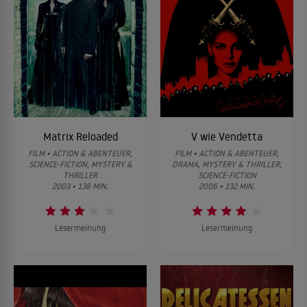
Matrix Reloaded
V wie Vendetta
FILM • ACTION & ABENTEUER,
FILM • ACTION & ABENTEUER,
SCIENCE-FICTION, MYSTERY &
DRAMA, MYSTERY & THRILLER,
THRILLER
SCIENCE-FICTION
2003 • 138 MIN.
2006 • 132 MIN.
Lesermeinung
Lesermeinung