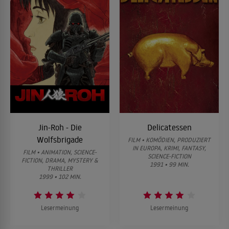
Jin-Roh - Die
Delicatessen
Wolfsbrigade
FILM • KOMÖDIEN, PRODUZIERT
IN EUROPA, KRIMI, FANTASY,
FILM • ANIMATION, SCIENCE-
SCIENCE-FICTION
FICTION, DRAMA, MYSTERY &
1991 • 99 MIN.
THRILLER
1999 • 102 MIN.
Lesermeinung
Lesermeinung