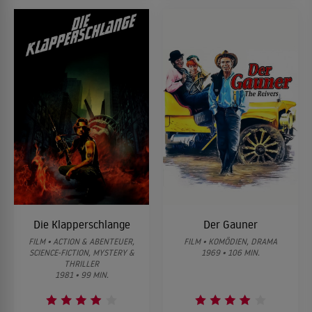
Die Klapperschlange
Der Gauner
FILM • ACTION & ABENTEUER,
FILM • KOMÖDIEN, DRAMA
SCIENCE-FICTION, MYSTERY &
1969 • 106 MIN.
THRILLER
1981 • 99 MIN.