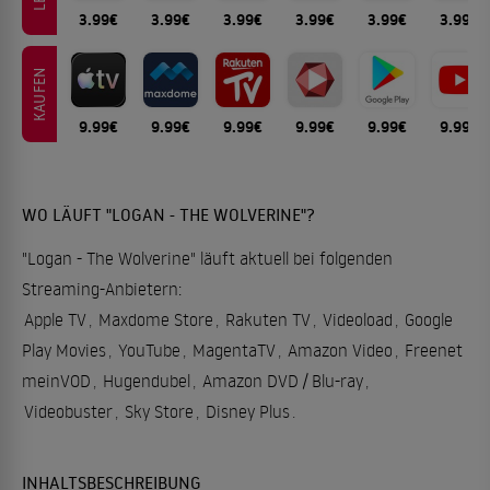
3.99€
3.99€
3.99€
3.99€
3.99€
3.99€
KAUFEN
9.99€
9.99€
9.99€
9.99€
9.99€
9.99€
WO LÄUFT "LOGAN - THE WOLVERINE"?
"Logan - The Wolverine" läuft aktuell bei folgenden
Streaming-Anbietern:
Apple TV
,
Maxdome Store
,
Rakuten TV
,
Videoload
,
Google
Play Movies
,
YouTube
,
MagentaTV
,
Amazon Video
,
Freenet
meinVOD
,
Hugendubel
,
Amazon DVD / Blu-ray
,
Videobuster
,
Sky Store
,
Disney Plus
.
INHALTSBESCHREIBUNG