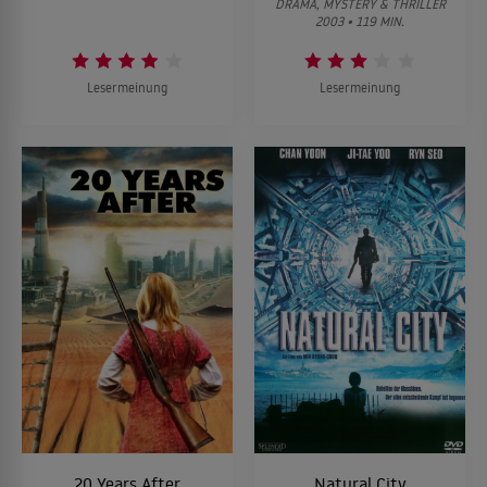
DRAMA, MYSTERY & THRILLER
2003 • 119 MIN.
Lesermeinung
Lesermeinung
20 Years After
Natural City