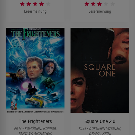
Lesermeinung
Lesermeinung
The Frighteners
Square One 2.0
FILM • KOMÖDIEN, HORROR,
FILM • DOKUMENTATIONEN,
FANTASY, ANIMATION,
DRAMA, KRIMI