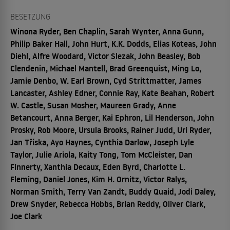
BESETZUNG
Winona Ryder, Ben Chaplin, Sarah Wynter, Anna Gunn,
Philip Baker Hall, John Hurt, K.K. Dodds, Elias Koteas, John
Diehl, Alfre Woodard, Victor Slezak, John Beasley, Bob
Clendenin, Michael Mantell, Brad Greenquist, Ming Lo,
Jamie Denbo, W. Earl Brown, Cyd Strittmatter, James
Lancaster, Ashley Edner, Connie Ray, Kate Beahan, Robert
W. Castle, Susan Mosher, Maureen Grady, Anne
Betancourt, Anna Berger, Kai Ephron, Lil Henderson, John
Prosky, Rob Moore, Ursula Brooks, Rainer Judd, Uri Ryder,
Jan Tříska, Ayo Haynes, Cynthia Darlow, Joseph Lyle
Taylor, Julie Ariola, Kaity Tong, Tom McCleister, Dan
Finnerty, Xanthia Decaux, Eden Byrd, Charlotte L.
Fleming, Daniel Jones, Kim H. Ornitz, Victor Ralys,
Norman Smith, Terry Van Zandt, Buddy Quaid, Jodi Daley,
Drew Snyder, Rebecca Hobbs, Brian Reddy, Oliver Clark,
Joe Clark