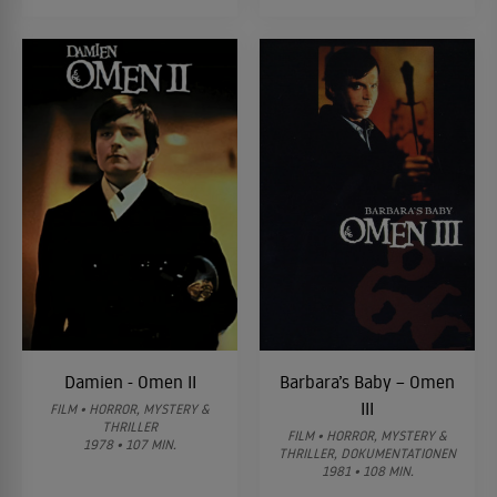
Damien - Omen II
Barbara’s Baby – Omen
III
FILM • HORROR, MYSTERY &
THRILLER
FILM • HORROR, MYSTERY &
1978 • 107 MIN.
THRILLER, DOKUMENTATIONEN
1981 • 108 MIN.