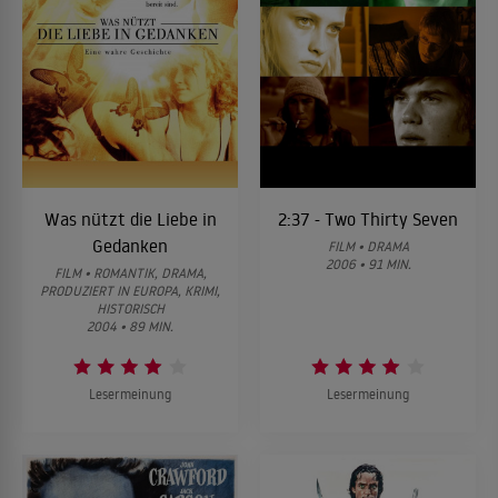
Was nützt die Liebe in
2:37 - Two Thirty Seven
Gedanken
FILM • DRAMA
2006 • 91 MIN.
FILM • ROMANTIK, DRAMA,
PRODUZIERT IN EUROPA, KRIMI,
HISTORISCH
2004 • 89 MIN.
Lesermeinung
Lesermeinung