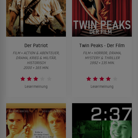
Der Patriot
Twin Peaks - Der Film
FILM • ACTION & ABENTEUER,
FILM • HORROR, DRAMA,
DRAMA, KRIEG & MILITÄR,
MYSTERY & THRILLER
HISTORISCH
1992 • 135 MIN.
2000 • 165 MIN.
Lesermeinung
Lesermeinung