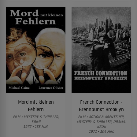
Mord mit kleinen
French Connection -
Fehlern
Brennpunkt Brooklyn
FILM • MYSTERY & THRILLER,
FILM • ACTION & ABENTEUER,
KRIMI
MYSTERY & THRILLER, DRAMA,
1972 • 138 MIN.
KRIMI
1971 • 104 MIN.