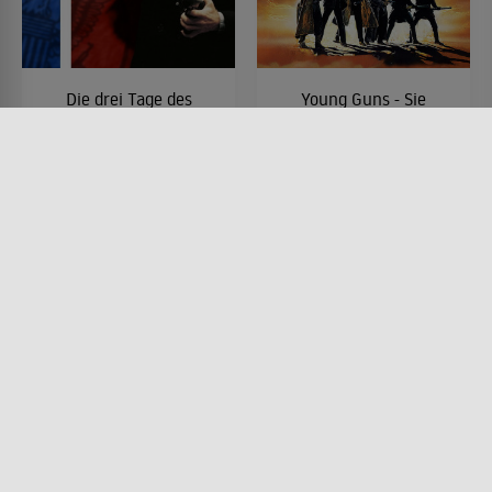
Die drei Tage des
Young Guns - Sie
Condor
fürchten weder Tod
noch Teufel
FILM • MYSTERY & THRILLER,
KRIMI
FILM • WESTERN, ACTION &
1975 • 117 MIN.
ABENTEUER, DRAMA
1988 • 107 MIN.
Lesermeinung
Lesermeinung