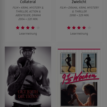
Collateral
Zwielicht
FILM • KRIMI, MYSTERY &
FILM • DRAMA, KRIMI, MYSTERY
THRILLER, ACTION &
& THRILLER
ABENTEUER, DRAMA
1996 • 129 MIN.
2004 • 120 MIN.
Lesermeinung
Lesermeinung