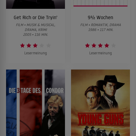
Get Rich or Die Tryin'
9½ Wochen
FILM • MUSIK & MUSICAL,
FILM • ROMANTIK, DRAMA
DRAMA, KRIMI
1986 • 117 MIN.
2005 • 116 MIN.
Lesermeinung
Lesermeinung