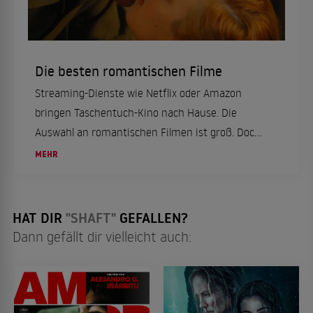
Die besten romantischen Filme
Streaming-Dienste wie Netflix oder Amazon
bringen Taschentuch-Kino nach Hause. Die
Auswahl an romantischen Filmen ist groß. Doch
was sind die besten Liebesfilme? Und welche
MEHR
romantische Komödie müssen Fans des Genres
gesehen haben? ...
HAT DIR
"SHAFT"
GEFALLEN?
Dann gefällt dir vielleicht auch: