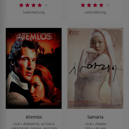
Lesermeinung
Lesermeinung
Atemlos
Samaria
FILM • ROMANTIK, ACTION &
FILM • DRAMA
ABENTEUER, DRAMA, MYSTERY
2004 • 96 MIN.