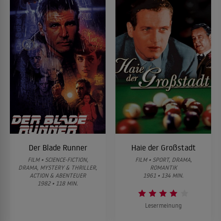
Der Blade Runner
Haie der Großstadt
FILM • SCIENCE-FICTION,
FILM • SPORT, DRAMA,
DRAMA, MYSTERY & THRILLER,
ROMANTIK
ACTION & ABENTEUER
1961 • 134 MIN.
1982 • 118 MIN.
Lesermeinung