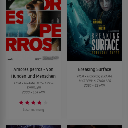
Amores perros - Von
Breaking Surface
Hunden und Menschen
FILM • HORROR, DRAMA,
MYSTERY & THRILLER
FILM • DRAMA, MYSTERY &
2020 • 82 MIN.
THRILLER
2000 • 154 MIN.
Lesermeinung