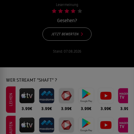
Lesermeinung
Gesehen?
JETZT BEWERTEN
Stand:
07.08.2026
WER STREAMT "SHAFT" ?
LEIHEN
3.99€
3.99€
3.99€
3.99€
3.99€
3.99€
KAUFEN