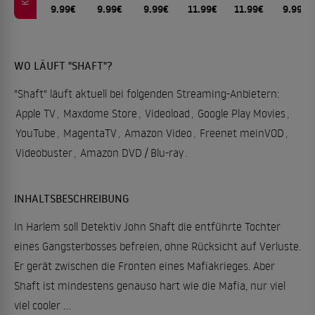
9.99€
9.99€
9.99€
11.99€
11.99€
9.99€
WO LÄUFT "SHAFT"?
"Shaft" läuft aktuell bei folgenden Streaming-Anbietern:
Apple TV
,
Maxdome Store
,
Videoload
,
Google Play Movies
,
YouTube
,
MagentaTV
,
Amazon Video
,
Freenet meinVOD
,
Videobuster
,
Amazon DVD / Blu-ray
.
INHALTSBESCHREIBUNG
In Harlem soll Detektiv John Shaft die entführte Tochter
eines Gangsterbosses befreien, ohne Rücksicht auf Verluste.
Er gerät zwischen die Fronten eines Mafiakrieges. Aber
Shaft ist mindestens genauso hart wie die Mafia, nur viel
viel cooler …