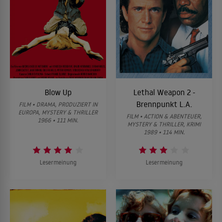
Blow Up
Lethal Weapon 2 -
Brennpunkt L.A.
FILM • DRAMA, PRODUZIERT IN
EUROPA, MYSTERY & THRILLER
FILM • ACTION & ABENTEUER,
1966 • 111 MIN.
MYSTERY & THRILLER, KRIMI
1989 • 114 MIN.
Lesermeinung
Lesermeinung