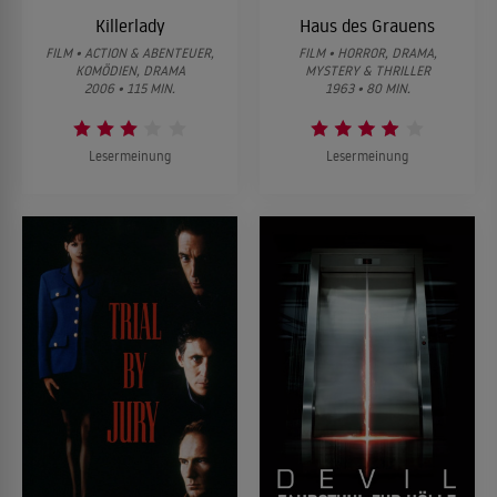
Killerlady
Haus des Grauens
FILM • ACTION & ABENTEUER,
FILM • HORROR, DRAMA,
KOMÖDIEN, DRAMA
MYSTERY & THRILLER
2006 • 115 MIN.
1963 • 80 MIN.
Lesermeinung
Lesermeinung