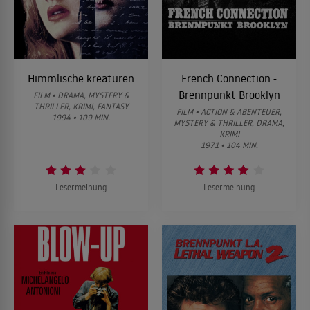
Himmlische kreaturen
French Connection -
Brennpunkt Brooklyn
FILM • DRAMA, MYSTERY &
THRILLER, KRIMI, FANTASY
FILM • ACTION & ABENTEUER,
1994 • 109 MIN.
MYSTERY & THRILLER, DRAMA,
KRIMI
1971 • 104 MIN.
Lesermeinung
Lesermeinung