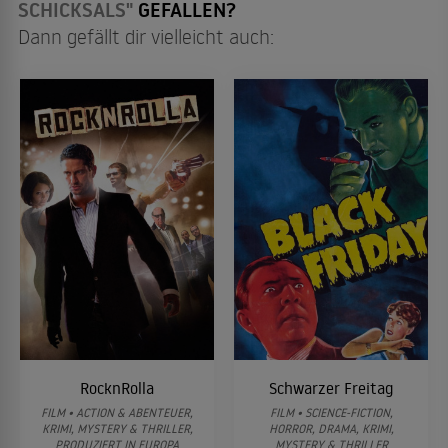
SCHICKSALS"
GEFALLEN?
Dann gefällt dir vielleicht auch:
RocknRolla
Schwarzer Freitag
FILM • ACTION & ABENTEUER,
FILM • SCIENCE-FICTION,
KRIMI, MYSTERY & THRILLER,
HORROR, DRAMA, KRIMI,
PRODUZIERT IN EUROPA
MYSTERY & THRILLER