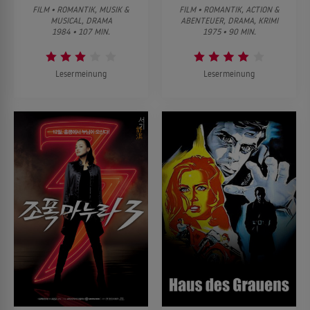
FILM • ROMANTIK, MUSIK &
FILM • ROMANTIK, ACTION &
MUSICAL, DRAMA
ABENTEUER, DRAMA, KRIMI
1984 • 107 MIN.
1975 • 90 MIN.
Lesermeinung
Lesermeinung