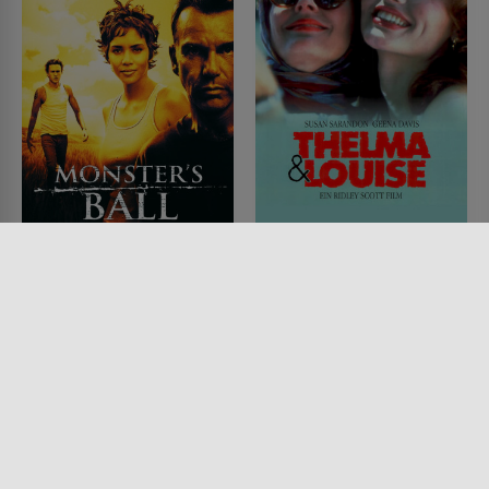
Monster's Ball
Thelma & Louise
FILM • ROMANTIK, DRAMA
FILM • DRAMA, KRIMI
2001 • 113 MIN.
1991 • 130 MIN.
Lesermeinung
Lesermeinung