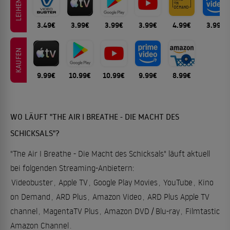
LEIHEN
3.49€
3.99€
3.99€
3.99€
4.99€
3.99€
KAUFEN
9.99€
10.99€
10.99€
9.99€
8.99€
WO LÄUFT "THE AIR I BREATHE - DIE MACHT DES
SCHICKSALS"?
"The Air I Breathe - Die Macht des Schicksals" läuft aktuell
bei folgenden Streaming-Anbietern:
Videobuster
,
Apple TV
,
Google Play Movies
,
YouTube
,
Kino
on Demand
,
ARD Plus
,
Amazon Video
,
ARD Plus Apple TV
channel
,
MagentaTV Plus
,
Amazon DVD / Blu-ray
,
Filmtastic
Amazon Channel
.