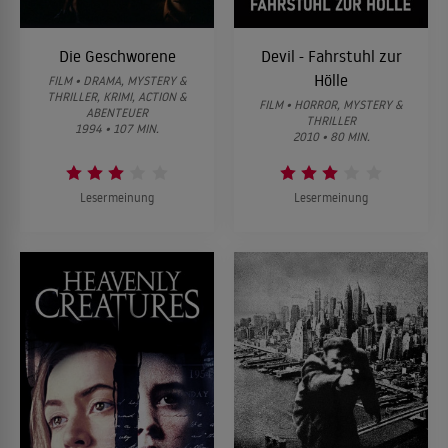
Die Geschworene
Devil - Fahrstuhl zur
Hölle
FILM • DRAMA, MYSTERY &
THRILLER, KRIMI, ACTION &
FILM • HORROR, MYSTERY &
ABENTEUER
THRILLER
1994 • 107 MIN.
2010 • 80 MIN.
Lesermeinung
Lesermeinung