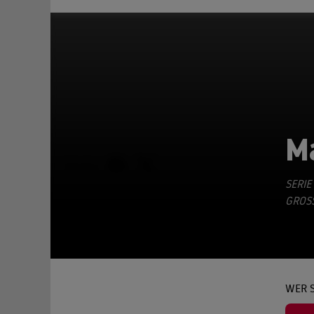
M
TEILEN
SERIE
GROSS
WER S