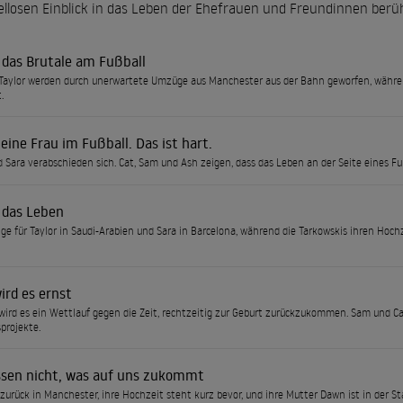
iellosen Einblick in das Leben der Ehefrauen und Freundinnen ber
 das Brutale am Fußball
Taylor werden durch unerwartete Umzüge aus Manchester aus der Bahn geworfen, währen
.
 eine Frau im Fußball. Das ist hart.
d Sara verabschieden sich. Cat, Sam und Ash zeigen, dass das Leben an der Seite eines Fu
t das Leben
e für Taylor in Saudi-Arabien und Sara in Barcelona, während die Tarkowskis ihren Hoch
ird es ernst
wird es ein Wettlauf gegen die Zeit, rechtzeitig zur Geburt zurückzukommen. Sam und Ca
projekte.
ssen nicht, was auf uns zukommt
t zurück in Manchester, ihre Hochzeit steht kurz bevor, und ihre Mutter Dawn ist in der S