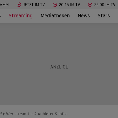
RAMM
JETZT IM TV
20:15 IM TV
22:00 IM TV
s
Streaming
Mediatheken
News
Stars
5): Wer streamt es? Anbieter & Infos