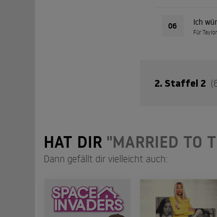
Ich wür
06
Für Taylo
2. Staffel 2
(
Diese Staffel biet
HAT DIR
"MARRIED TO 
Fußballer. Erleben 
Mit dabei sind Gabr
Dann gefällt dir vielleicht auch:
Was ih
01
Wir lerne
Was in 