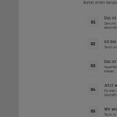
Bietet einen beisp
Das ist
01
Sara und 
bereithält
Ich bin
02
Taylor un
Das is
03
Neuanfäng
erleben.
Jetzt w
04
Für Matt 
Geschäfts
Wir wi
05
Taylor is