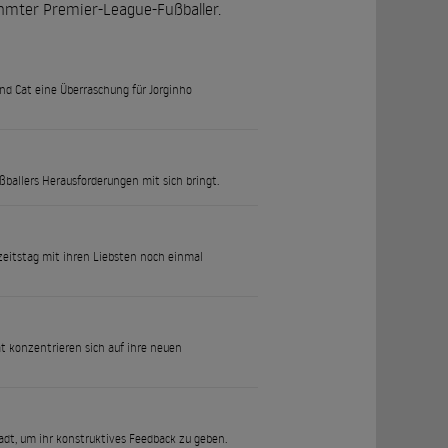
ühmter Premier-League-Fußballer.
d Cat eine Überraschung für Jorginho
ßballers Herausforderungen mit sich bringt.
zeitstag mit ihren Liebsten noch einmal
t konzentrieren sich auf ihre neuen
tadt, um ihr konstruktives Feedback zu geben.