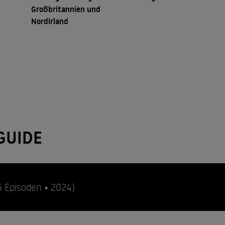
Großbritannien und
Nordirland
GUIDE
6 Episoden • 2024)