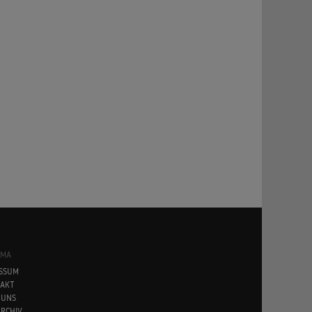
SMA
SSUM
AKT
 UNS
RCHIV