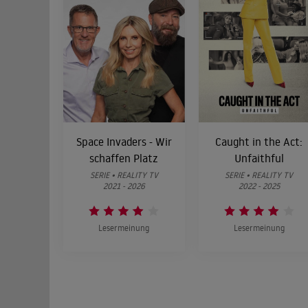
02
Claudia i
Die Ch
03
Cat und J
Nachricht
Wir mü
04
Taylor un
Space Invaders - Wir
Caught in the Act:
schaffen Platz
Unfaithful
Es ist 
05
SERIE • REALITY TV
SERIE • REALITY TV
Gabrielle
2021 - 2026
2022 - 2025
Zu Hau
06
Lesermeinung
Lesermeinung
Claudia u