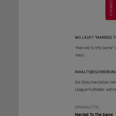
FLATRATE
WO LÄUFT "MARRIED T
"Married to the Game" l
Hayu
.
INHALTSBESCHREIBUN
Die Dokumentation bie
League-Fußballer währ
ORIGINALTITEL
Married To The Game