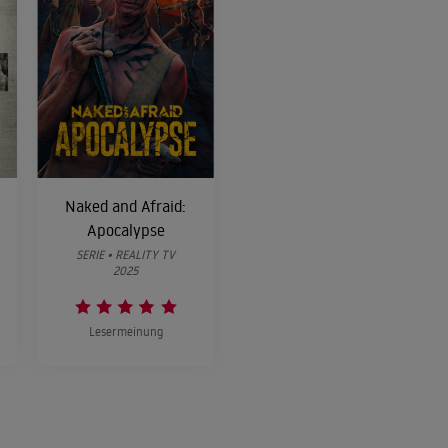
st zurück in Deutschland für das wichtigste Spiel in Marcs Karriere, während Taylor nach 
emie zwischen uns stimmt
orginho kreieren einen einzigartigen Duft für ihren großen Tag. Taylor erhält bei der Anp
en.
ssen zu einer Hochzeit
d Riyad sind am Comer See, um erneut zu heiraten - und dabei wurde wirklich nicht gespa
Naked and Afraid:
Apocalypse
wie im Film
SERIE • REALITY TV
 wird zur Mailänder Fashion Week eingeladen und Claudia ist wieder unterwegs.
2025
se ist es doch am schönsten
Lesermeinung
nd Marc veranstalten eine Geburtstagsparty für Mateo, während bei Cat alle in Hallowe