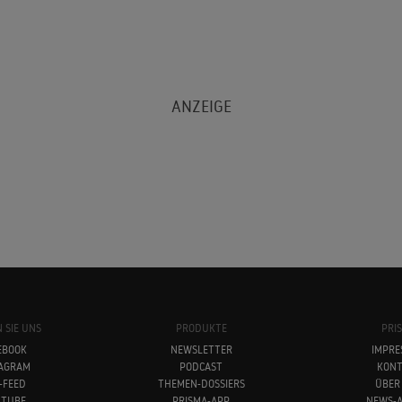
 SIE UNS
PRODUKTE
PRI
EBOOK
NEWSLETTER
IMPRE
TAGRAM
PODCAST
KONT
-FEED
THEMEN-DOSSIERS
ÜBER
UTUBE
PRISMA-APP
NEWS-A