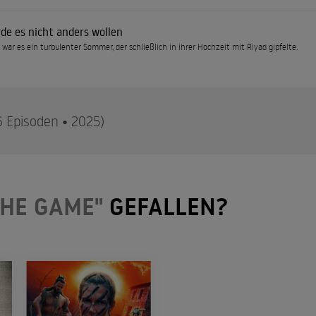
de es nicht anders wollen
r war es ein turbulenter Sommer, der schließlich in ihrer Hochzeit mit Riyad gipfelte.
6 Episoden • 2025)
et einen beispiellosen Einblick in das Leben der Frauen und Freun
THE GAME"
GEFALLEN?
Sie hautnah mit, wie die Paare abseits des Spielfelds ihren ganz eig
ielle Figueiredo, Cat Harding, Stephanie Hope, Claudia Rodríguez u
m gehört, gehört auch mir
n zwei spannende neue Sommer-Neuzugänge kennen: Claudia und Stephanie. Cat und Taylor
Marbella passiert, bleibt in Marbella