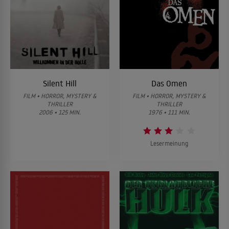
Silent Hill
Das Omen
FILM • HORROR, MYSTERY &
FILM • HORROR, MYSTERY &
THRILLER
THRILLER
2006 • 125 MIN.
1976 • 111 MIN.
Lesermeinung