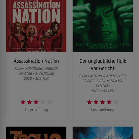
Assassination Nation
Der unglaubliche Hulk
vor Gericht
FILM • KOMÖDIEN, HORROR,
MYSTERY & THRILLER
FILM • ACTION & ABENTEUER,
2018 • 108 MIN.
SCIENCE-FICTION, DRAMA,
FANTASY
1989 • 95 MIN.
Lesermeinung
Lesermeinung