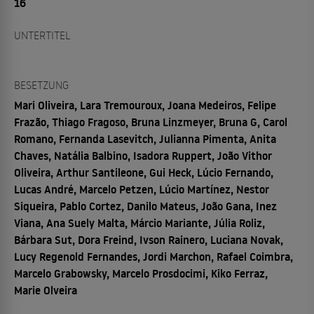
16
UNTERTITEL
BESETZUNG
Mari Oliveira, Lara Tremouroux, Joana Medeiros, Felipe
Frazão, Thiago Fragoso, Bruna Linzmeyer, Bruna G, Carol
Romano, Fernanda Lasevitch, Julianna Pimenta, Anita
Chaves, Natália Balbino, Isadora Ruppert, João Vithor
Oliveira, Arthur Santileone, Gui Heck, Lúcio Fernando,
Lucas André, Marcelo Petzen, Lúcio Martínez, Nestor
Siqueira, Pablo Cortez, Danilo Mateus, João Gana, Inez
Viana, Ana Suely Malta, Márcio Mariante, Júlia Roliz,
Bárbara Sut, Dora Freind, Ivson Rainero, Luciana Novak,
Lucy Regenold Fernandes, Jordi Marchon, Rafael Coimbra,
Marcelo Grabowsky, Marcelo Prosdocimi, Kiko Ferraz,
Marie Olveira