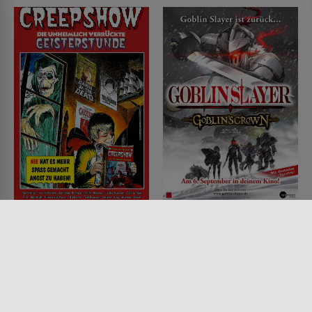
Creepshow - Die
Goblin Slayer: Goblin's
unheimlich verrückte
Crown
Geisterstunde
FILM • ANIMATION, FANTASY,
ACTION & ABENTEUER, HORROR
FILM • FANTASY, KOMÖDIEN,
2020 • 86 MIN.
HORROR
1982 • 120 MIN.