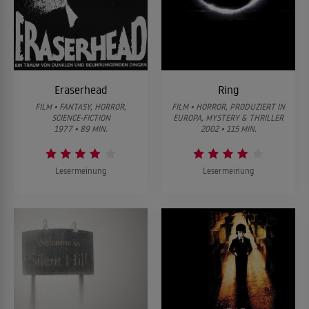
Eraserhead
Ring
FILM • FANTASY, HORROR,
FILM • HORROR, PRODUZIERT IN
SCIENCE-FICTION
EUROPA, MYSTERY & THRILLER
1977 • 89 MIN.
2002 • 115 MIN.
Lesermeinung
Lesermeinung