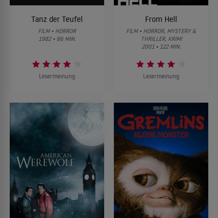
Tanz der Teufel
From Hell
FILM • HORROR
FILM • HORROR, MYSTERY &
1982 • 86 MIN.
THRILLER, KRIMI
2001 • 122 MIN.
Lesermeinung
Lesermeinung