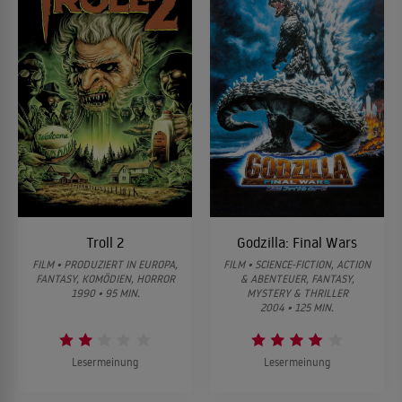
Troll 2
Godzilla: Final Wars
FILM • PRODUZIERT IN EUROPA,
FILM • SCIENCE-FICTION, ACTION
FANTASY, KOMÖDIEN, HORROR
& ABENTEUER, FANTASY,
1990 • 95 MIN.
MYSTERY & THRILLER
2004 • 125 MIN.
Lesermeinung
Lesermeinung