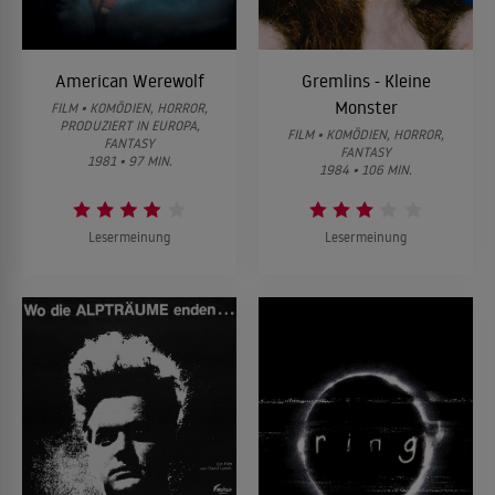
American Werewolf
Gremlins - Kleine
Monster
FILM • KOMÖDIEN, HORROR,
PRODUZIERT IN EUROPA,
FILM • KOMÖDIEN, HORROR,
FANTASY
FANTASY
1981 • 97 MIN.
1984 • 106 MIN.
Lesermeinung
Lesermeinung