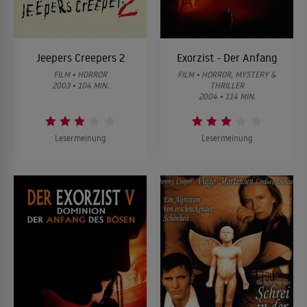
Jeepers Creepers 2
Exorzist - Der Anfang
FILM • HORROR
FILM • HORROR, MYSTERY &
2003 • 104 MIN.
THRILLER
2004 • 114 MIN.
Lesermeinung
Lesermeinung