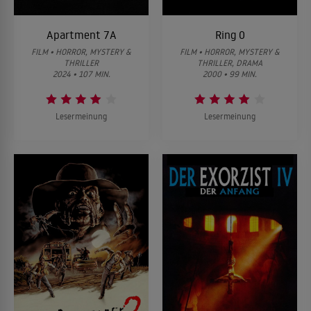
Apartment 7A
Ring 0
FILM • HORROR, MYSTERY &
FILM • HORROR, MYSTERY &
THRILLER
THRILLER, DRAMA
2024 • 107 MIN.
2000 • 99 MIN.
Lesermeinung
Lesermeinung