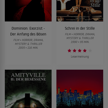
Dominion: Exorzist -
Schrei in der Stille
Der Anfang des Bösen
FILM • HORROR, DRAMA,
MYSTERY & THRILLER
FILM • HORROR, DRAMA,
1990 • 95 MIN.
MYSTERY & THRILLER
2005 • 116 MIN.
Lesermeinung