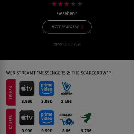
Gesehen?
JETZT BEWERTEN
Stand:
08.08.2026
WER STREAMT "MESSENGERS 2: THE SCARECROW" ?
LEIHEN
3.99€
3.99€
3.49€
KAUFEN
9.99€
9.99€
8.8€
9.79€