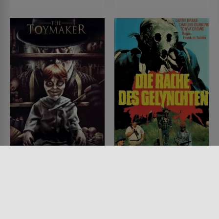
Robert 3 - The
Die Rache des
Toymaker
Gelynchten
FILM • HORROR
FILM • HORROR
2017 • 84 MIN.
1981 • 97 MIN.