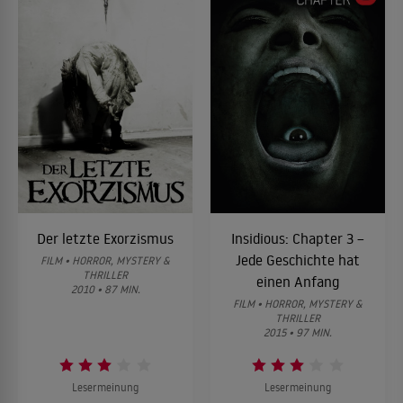
Der letzte Exorzismus
Insidious: Chapter 3 –
Jede Geschichte hat
FILM • HORROR, MYSTERY &
THRILLER
einen Anfang
2010 • 87 MIN.
FILM • HORROR, MYSTERY &
THRILLER
2015 • 97 MIN.
Lesermeinung
Lesermeinung