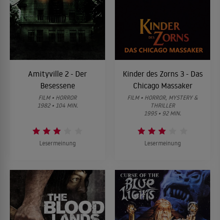
Amityville 2 - Der
Kinder des Zorns 3 - Das
Besessene
Chicago Massaker
FILM • HORROR
FILM • HORROR, MYSTERY &
1982 • 104 MIN.
THRILLER
1995 • 92 MIN.
Lesermeinung
Lesermeinung