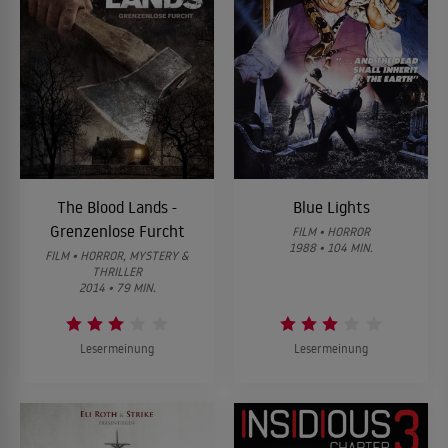
The Blood Lands -
Blue Lights
Grenzenlose Furcht
FILM • HORROR
1988 • 104 MIN.
FILM • HORROR, MYSTERY &
THRILLER
2014 • 79 MIN.
Lesermeinung
Lesermeinung