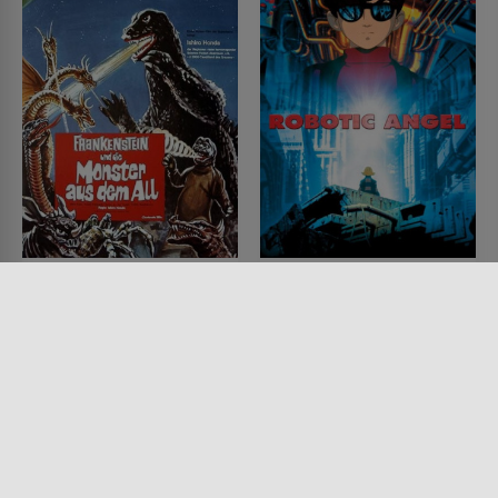
Frankenstein und die
Robotic Angel
Monster aus dem All
FILM • ANIMATION, SCIENCE-
FICTION, DRAMA
FILM • ACTION & ABENTEUER,
2001 • 107 MIN.
SCIENCE-FICTION, MYSTERY &
THRILLER
1968 • 89 MIN.
Lesermeinung
Lesermeinung