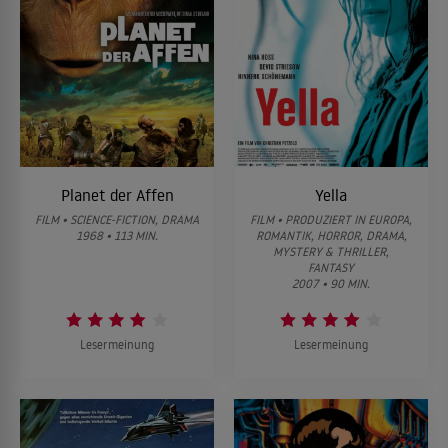
Planet der Affen
Yella
FILM • SCIENCE-FICTION, DRAMA
FILM • PRODUZIERT IN EUROPA,
1968 • 113 MIN.
ROMANTIK, HORROR, DRAMA,
MYSTERY & THRILLER,
FANTASY
2007 • 90 MIN.
Lesermeinung
Lesermeinung