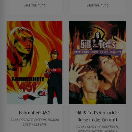
Lesermeinung
Lesermeinung
Fahrenheit 451
Bill & Ted's verrückte
Reise in die Zukunft
FILM • SCIENCE-FICTION, DRAMA
1966 • 113 MIN.
FILM • FANTASY, KOMÖDIEN,
SCIENCE-FICTION, MUSIK &