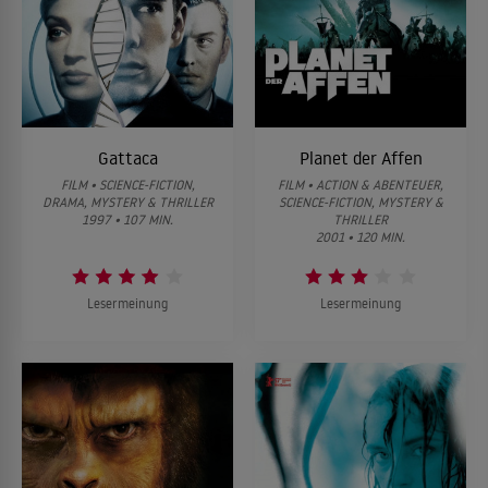
Gattaca
Planet der Affen
FILM • SCIENCE-FICTION,
FILM • ACTION & ABENTEUER,
DRAMA, MYSTERY & THRILLER
SCIENCE-FICTION, MYSTERY &
1997 • 107 MIN.
THRILLER
2001 • 120 MIN.
Lesermeinung
Lesermeinung