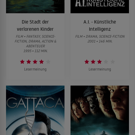
Die Stadt der
A.I. - Künstliche
verlorenen Kinder
Intelligenz
FILM • FANTASY, SCIENCE-
FILM • DRAMA, SCIENCE-FICTION
FICTION, DRAMA, ACTION &
2001 • 146 MIN.
ABENTEUER
1995 • 112 MIN.
Lesermeinung
Lesermeinung