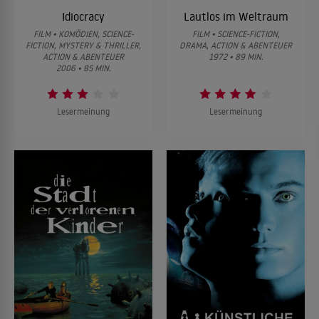
Idiocracy
Lautlos im Weltraum
FILM • KOMÖDIEN, SCIENCE-
FILM • SCIENCE-FICTION,
FICTION, MYSTERY & THRILLER,
DRAMA, ACTION & ABENTEUER
ACTION & ABENTEUER
1972 • 89 MIN.
2006 • 85 MIN.
Lesermeinung
Lesermeinung