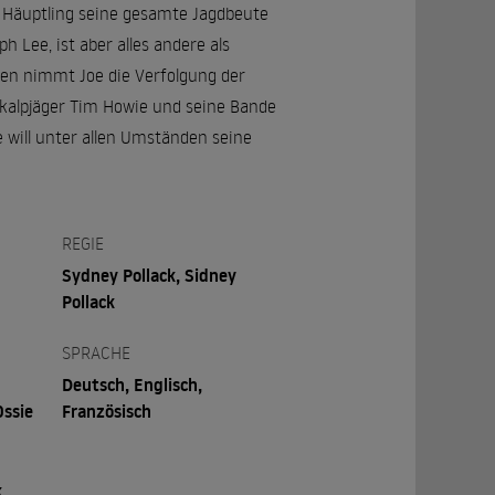
m Häuptling seine gesamte Jagdbeute
h Lee, ist aber alles andere als
en nimmt Joe die Verfolgung der
Skalpjäger Tim Howie und seine Bande
e will unter allen Umständen seine
REGIE
Sydney Pollack, Sidney
Pollack
SPRACHE
Deutsch, Englisch,
Ossie
Französisch
,
k