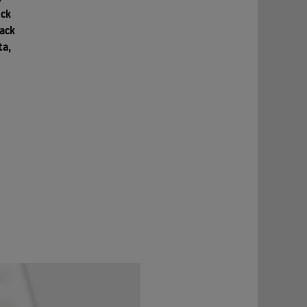
uck
Jack
ta,