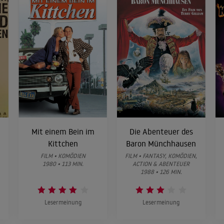
Mit einem Bein im
Die Abenteuer des
Kittchen
Baron Münchhausen
FILM • KOMÖDIEN
FILM • FANTASY, KOMÖDIEN,
1980 • 113 MIN.
ACTION & ABENTEUER
1988 • 126 MIN.
Lesermeinung
Lesermeinung