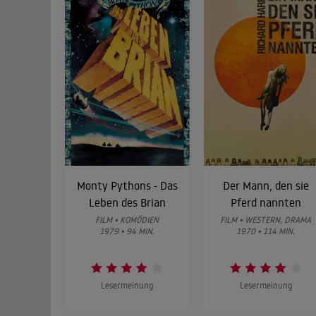
Monty Pythons - Das
Der Mann, den sie
Leben des Brian
Pferd nannten
FILM • KOMÖDIEN
FILM • WESTERN, DRAMA
1979 • 94 MIN.
1970 • 114 MIN.
Lesermeinung
Lesermeinung