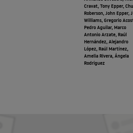
Cravat, Tony Epper, Ch
Roberson, John Epper, 
Williams, Gregorio Acos
Pedro Aguilar, Marco
Antonio Arzate, Raúl
Hernández, Alejandro
López, Raúl Martínez,
Amelia Rivera, Ángela
Rodríguez