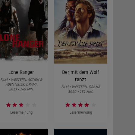
Lone Ranger
Der mit dem Wolf
tanzt
FILM • WESTERN, ACTION &
ABENTEUER, DRAMA
FILM • WESTERN, DRAMA
2013 • 149 MIN.
1990 • 181 MIN.
Lesermeinung
Lesermeinung