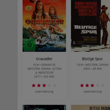
Grauadler
Blutige Spur
FILM • ROMANTIK,
FILM • WESTERN, DRAMA
WESTERN, DRAMA, ACTION
1969 • 98 MIN.
& ABENTEUER
1977 • 104 MIN.
Lesermeinung
Lesermeinung