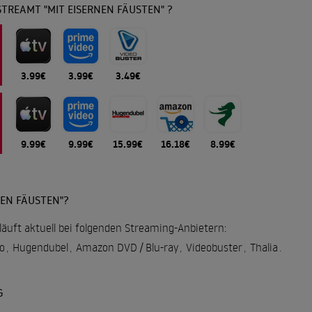
TREAMT "MIT EISERNEN FÄUSTEN" ?
3.99€
3.99€
3.49€
9.99€
9.99€
15.99€
16.18€
8.99€
NEN FÄUSTEN"?
läuft aktuell bei folgenden Streaming-Anbietern:
o
,
Hugendubel
,
Amazon DVD / Blu-ray
,
Videobuster
,
Thalia
.
G