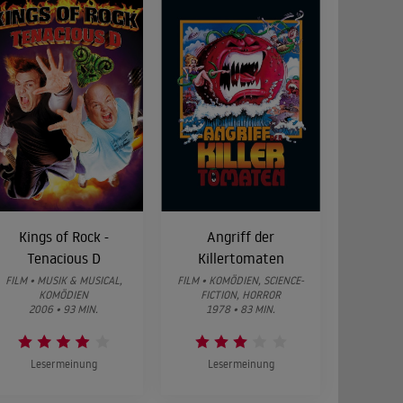
Kings of Rock -
Angriff der
Tenacious D
Killertomaten
FILM • MUSIK & MUSICAL,
FILM • KOMÖDIEN, SCIENCE-
KOMÖDIEN
FICTION, HORROR
2006 • 93 MIN.
1978 • 83 MIN.
Lesermeinung
Lesermeinung