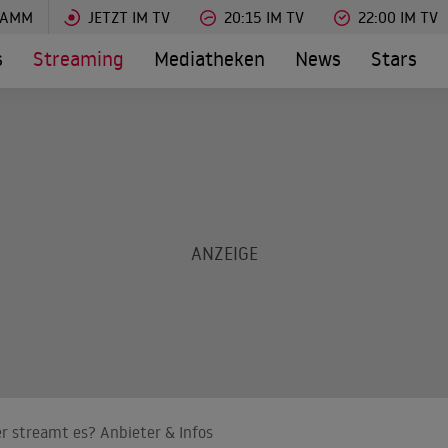
RAMM
JETZT IM TV
20:15 IM TV
22:00 IM TV
s
Streaming
Mediatheken
News
Stars
r streamt es? Anbieter & Infos