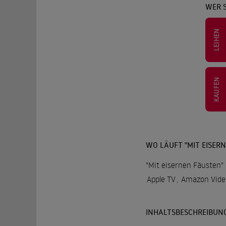
WER S
LEIHEN
KAUFEN
WO LÄUFT "MIT EISER
"Mit eisernen Fäusten" 
Apple TV
,
Amazon Vide
INHALTSBESCHREIBUN