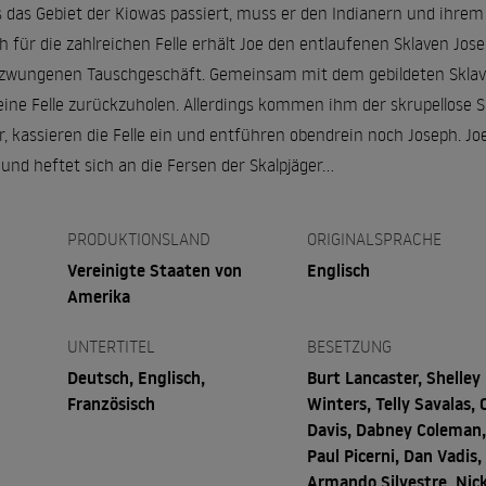
ss das Gebiet der Kiowas passiert, muss er den Indianern und ihre
h für die zahlreichen Felle erhält Joe den entlaufenen Sklaven Josep
erzwungenen Tauschgeschäft. Gemeinsam mit dem gebildeten Sklav
seine Felle zurückzuholen. Allerdings kommen ihm der skrupellose 
er, kassieren die Felle ein und entführen obendrein noch Joseph. Jo
nd heftet sich an die Fersen der Skalpjäger…
PRODUKTIONSLAND
ORIGINALSPRACHE
Vereinigte Staaten von
Englisch
Amerika
UNTERTITEL
BESETZUNG
Deutsch, Englisch,
Burt Lancaster, Shelley
Französisch
Winters, Telly Savalas, 
Davis, Dabney Coleman
Paul Picerni, Dan Vadis,
Armando Silvestre, Nic