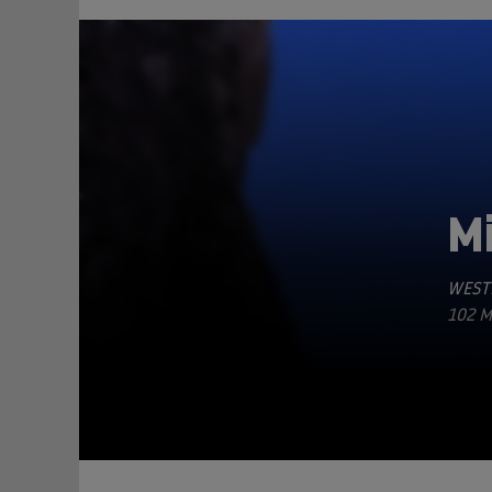
M
WEST
TEILEN
102 M