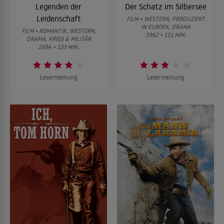
Legenden der
Der Schatz im Silbersee
Leidenschaft
FILM • WESTERN, PRODUZIERT
IN EUROPA, DRAMA
FILM • ROMANTIK, WESTERN,
1962 • 111 MIN.
DRAMA, KRIEG & MILITÄR
1994 • 133 MIN.
Lesermeinung
Lesermeinung