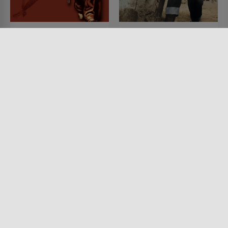
Ich, Tom Horn
Der Mann aus Laramie
FILM • WESTERN, DRAMA,
FILM • WESTERN, DRAMA
ROMANTIK, KRIMI, ACTION &
1955 • 103 MIN.
ABENTEUER
1980 • 94 MIN.
Lesermeinung
Lesermeinung