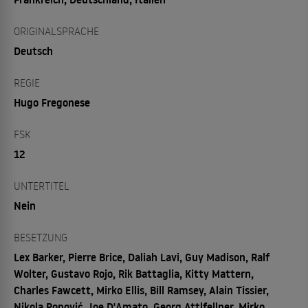
ORIGINALSPRACHE
Deutsch
REGIE
Hugo Fregonese
FSK
12
UNTERTITEL
Nein
BESETZUNG
Lex Barker, Pierre Brice, Daliah Lavi, Guy Madison, Ralf
Wolter, Gustavo Rojo, Rik Battaglia, Kitty Mattern,
Charles Fawcett, Mirko Ellis, Bill Ramsey, Alain Tissier,
Nikola Popović, Joe D'Amato, Georg Attlfellner, Mirko