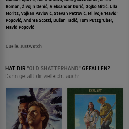
Boman, Živojin Denić, Aleksandar Đurić, Gojko Mitić, Ulla
Moritz, Vojkan Pavlović, Stevan Petrović, Milivoje 'Mavid'
Popović, Andrea Scotti, Dušan Tadić, Tom Putzgruber,
Mavid Popović
Quelle: JustWatch
HAT DIR
"OLD SHATTERHAND"
GEFALLEN?
Dann gefällt dir vielleicht auch: