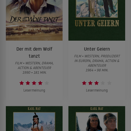
Der mit dem Wolf
Unter Geiern
tanzt
FILM • WESTERN, PRODUZIERT
IN EUROPA, DRAMA, ACTION &
FILM • WESTERN, DRAMA,
ABENTEUER
ACTION & ABENTEUER
1964 • 98 MIN.
1990 • 181 MIN.
Lesermeinung
Lesermeinung