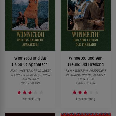
Winnetou und das
Winnetou und sein
Halbblut Apanatschi
Freund Old Firehand
FILM • WESTERN, PRODUZIERT
FILM • WESTERN, PRODUZIERT
IN EUROPA, DRAMA, ACTION &
IN EUROPA, DRAMA, ACTION &
ABENTEUER
ABENTEUER
1966 • 90 MIN.
1966 • 98 MIN.
Lesermeinung
Lesermeinung