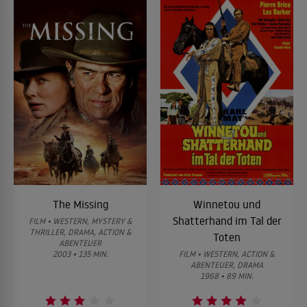
The Missing
Winnetou und
Shatterhand im Tal der
FILM • WESTERN, MYSTERY &
THRILLER, DRAMA, ACTION &
Toten
ABENTEUER
2003 • 135 MIN.
FILM • WESTERN, ACTION &
ABENTEUER, DRAMA
1968 • 89 MIN.