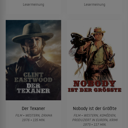
Lesermeinung
Lesermeinung
Der Texaner
Nobody ist der Größte
FILM • WESTERN, DRAMA
FILM • WESTERN, KOMÖDIEN,
1976 • 135 MIN.
PRODUZIERT IN EUROPA, KRIMI
1975 • 117 MIN.