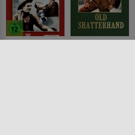
Abenteuer in Texas
Old Shatterhand
FILM • WESTERN, DRAMA,
FILM • WESTERN, DRAMA
ACTION & ABENTEUER
1964 • 122 MIN.
1935 • 50 MIN.
Lesermeinung
Lesermeinung