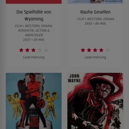
Die Spielhölle von
Rauhe Gesellen
Wyoming
FILM • WESTERN, DRAMA
1955 • 96 MIN.
FILM • WESTERN, DRAMA,
ROMANTIK, ACTION &
ABENTEUER
1937 • 59 MIN.
Lesermeinung
Lesermeinung