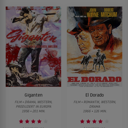
Giganten
El Dorado
FILM • DRAMA, WESTERN,
FILM • ROMANTIK, WESTERN,
PRODUZIERT IN EUROPA
DRAMA
1956 • 201 MIN.
1966 • 126 MIN.