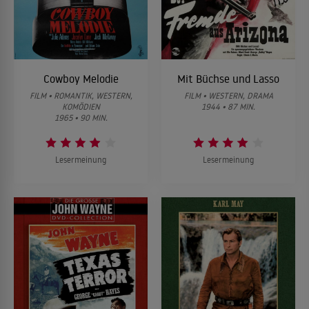
Cowboy Melodie
Mit Büchse und Lasso
FILM • ROMANTIK, WESTERN,
FILM • WESTERN, DRAMA
KOMÖDIEN
1944 • 87 MIN.
1965 • 90 MIN.
Lesermeinung
Lesermeinung