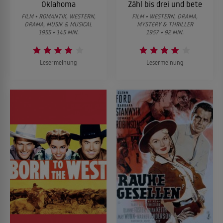
Oklahoma
Zähl bis drei und bete
FILM • ROMANTIK, WESTERN,
FILM • WESTERN, DRAMA,
DRAMA, MUSIK & MUSICAL
MYSTERY & THRILLER
1955 • 145 MIN.
1957 • 92 MIN.
Lesermeinung
Lesermeinung