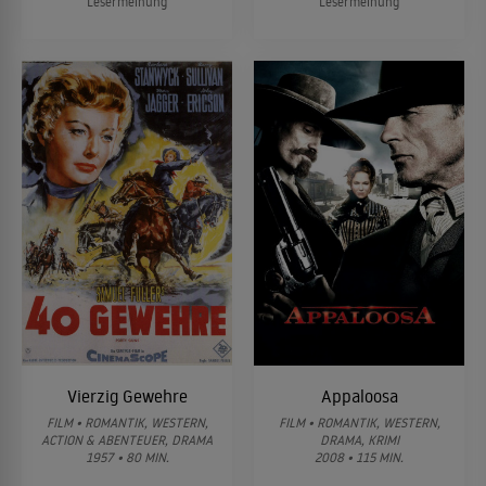
Lesermeinung
Lesermeinung
Vierzig Gewehre
Appaloosa
FILM • ROMANTIK, WESTERN,
FILM • ROMANTIK, WESTERN,
ACTION & ABENTEUER, DRAMA
DRAMA, KRIMI
1957 • 80 MIN.
2008 • 115 MIN.