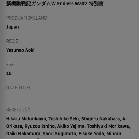
新機動戦記ガンダムＷ Endless Waltz 特別篇
PRODUKTIONSLAND
Japan
REGIE
Yasunao Aoki
FSK
16
UNTERTITEL
BESETZUNG
Hikaru Midorikawa, Toshihiko Seki, Shigeru Nakahara, Ai
Orikasa, Ryuzou Ishino, Akiko Yajima, Toshiyuki Morikawa,
Daiki Nakamura, Saori Sugimoto, Eisuke Yoda, Minoru