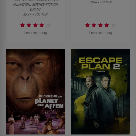
1964 • 89 MIN.
ANIMATION, SCIENCE-FICTION,
DRAMA
1997 • 101 MIN.
Lesermeinung
Lesermeinung