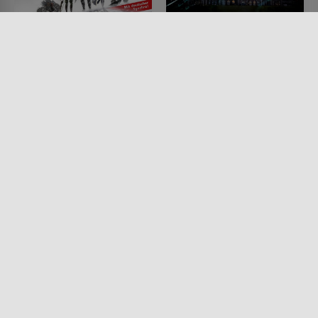
Goblin Slayer: Goblin's
Glass
Crown
FILM • DRAMA, SCIENCE-
FICTION, HORROR, MYSTERY &
FILM • ANIMATION, FANTASY,
THRILLER, FANTASY
ACTION & ABENTEUER, HORROR
2019 • 130 MIN.
2020 • 86 MIN.
Lesermeinung
Lesermeinung