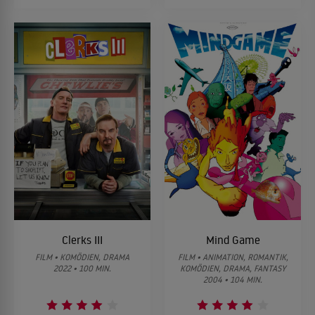
Clerks III
Mind Game
FILM • KOMÖDIEN, DRAMA
FILM • ANIMATION, ROMANTIK,
2022 • 100 MIN.
KOMÖDIEN, DRAMA, FANTASY
2004 • 104 MIN.