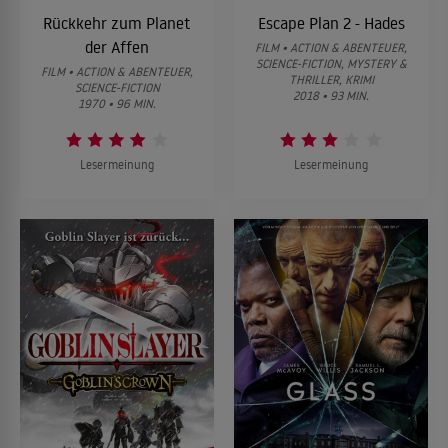
Rückkehr zum Planet
Escape Plan 2 - Hades
der Affen
FILM • ACTION & ABENTEUER,
SCIENCE-FICTION, MYSTERY &
FILM • ACTION & ABENTEUER,
THRILLER, KRIMI
SCIENCE-FICTION
2018 • 93 MIN.
1970 • 96 MIN.
Lesermeinung
Lesermeinung