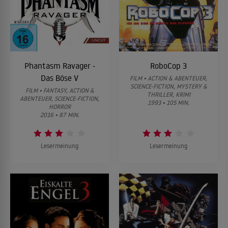
Phantasm Ravager -
RoboCop 3
Das Böse V
FILM • ACTION & ABENTEUER,
SCIENCE-FICTION, MYSTERY &
FILM • FANTASY, ACTION &
THRILLER, KRIMI
ABENTEUER, SCIENCE-FICTION,
1993 • 105 MIN.
HORROR
2016 • 87 MIN.
Lesermeinung
Lesermeinung