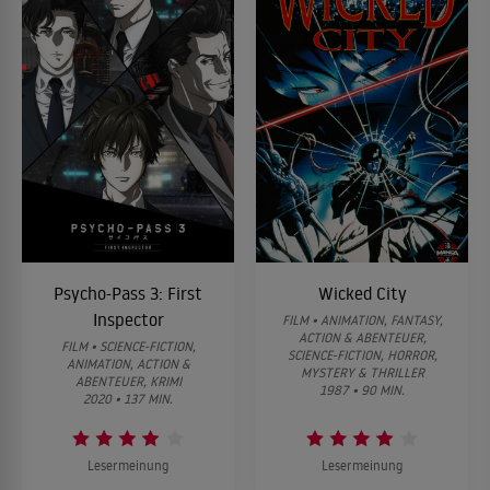
Psycho-Pass 3: First
Wicked City
Inspector
FILM • ANIMATION, FANTASY,
ACTION & ABENTEUER,
FILM • SCIENCE-FICTION,
SCIENCE-FICTION, HORROR,
ANIMATION, ACTION &
MYSTERY & THRILLER
ABENTEUER, KRIMI
1987 • 90 MIN.
2020 • 137 MIN.
Lesermeinung
Lesermeinung