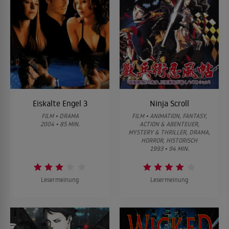
Eiskalte Engel 3
Ninja Scroll
FILM • DRAMA
FILM • ANIMATION, FANTASY,
2004 • 85 MIN.
ACTION & ABENTEUER,
MYSTERY & THRILLER, DRAMA,
HORROR, HISTORISCH
1993 • 94 MIN.
Lesermeinung
Lesermeinung