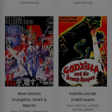
Lesermeinung
Lesermeinung
Neon Genesis
Godzilla und die
Evangelion: Death &
Urweltraupen
Rebirth
FILM • FANTASY, SCIENCE-
FICTION, DRAMA
FILM • ACTION & ABENTEUER,