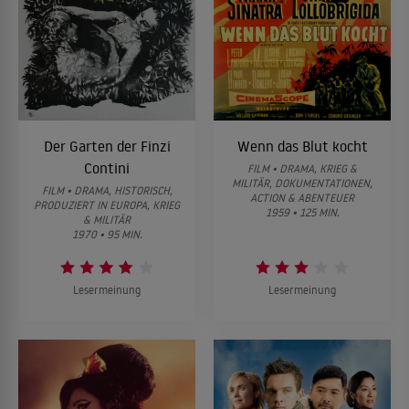
Der Garten der Finzi
Wenn das Blut kocht
Contini
FILM • DRAMA, KRIEG &
MILITÄR, DOKUMENTATIONEN,
FILM • DRAMA, HISTORISCH,
ACTION & ABENTEUER
PRODUZIERT IN EUROPA, KRIEG
1959 • 125 MIN.
& MILITÄR
1970 • 95 MIN.
Lesermeinung
Lesermeinung