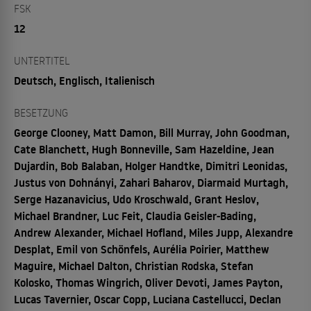
FSK
12
UNTERTITEL
Deutsch, Englisch, Italienisch
BESETZUNG
George Clooney, Matt Damon, Bill Murray, John Goodman,
Cate Blanchett, Hugh Bonneville, Sam Hazeldine, Jean
Dujardin, Bob Balaban, Holger Handtke, Dimitri Leonidas,
Justus von Dohnányi, Zahari Baharov, Diarmaid Murtagh,
Serge Hazanavicius, Udo Kroschwald, Grant Heslov,
Michael Brandner, Luc Feit, Claudia Geisler-Bading,
Andrew Alexander, Michael Hofland, Miles Jupp, Alexandre
Desplat, Emil von Schönfels, Aurélia Poirier, Matthew
Maguire, Michael Dalton, Christian Rodska, Stefan
Kolosko, Thomas Wingrich, Oliver Devoti, James Payton,
Lucas Tavernier, Oscar Copp, Luciana Castellucci, Declan