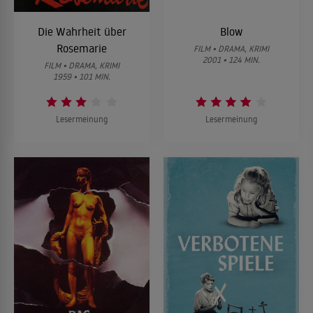
Die Wahrheit über
Blow
Rosemarie
FILM • DRAMA, KRIMI
2001 • 124 MIN.
FILM • DRAMA, KRIMI
1959 • 101 MIN.
Lesermeinung
Lesermeinung