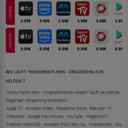
LEIHEN
3.99€
3.99€
3.99€
3.99€
3.99€
3.99€
KAUFEN
9.99€
9.99€
9.99€
9.99€
9.99€
9.99€
WO LÄUFT "MONUMENTS MEN - UNGEWÖHNLICHE
HELDEN"?
"Monuments Men - Ungewöhnliche Helden" läuft aktuell bei
folgenden Streaming-Anbietern:
Apple TV
,
Amazon Video
,
Maxdome Store
,
Rakuten TV
,
Videoload
,
Google Play Movies
,
YouTube
,
MagentaTV
,
Freenet meinVOD
,
Amazon DVD / Blu-ray
,
Videobuster
,
Sky