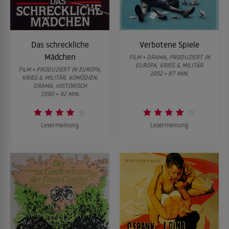
Das schreckliche
Verbotene Spiele
Mädchen
FILM • DRAMA, PRODUZIERT IN
EUROPA, KRIEG & MILITÄR
FILM • PRODUZIERT IN EUROPA,
1952 • 87 MIN.
KRIEG & MILITÄR, KOMÖDIEN,
DRAMA, HISTORISCH
1990 • 92 MIN.
Lesermeinung
Lesermeinung