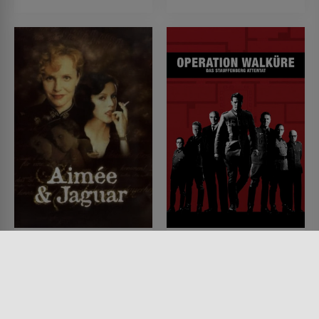
Aimée & Jaguar
Operation Walküre -
Das Stauffenberg
FILM • ROMANTIK, DRAMA,
PRODUZIERT IN EUROPA, KRIEG
Attentat
& MILITÄR, HISTORISCH
1999 • 125 MIN.
FILM • DRAMA, HISTORISCH,
MYSTERY & THRILLER,