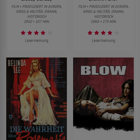
FILM • PRODUZIERT IN EUROPA,
FILM • PRODUZIERT IN EUROPA,
KRIEG & MILITÄR, DRAMA,
KRIEG & MILITÄR, DRAMA,
HISTORISCH
HISTORISCH
2002 • 107 MIN.
1966 • 175 MIN.
Lesermeinung
Lesermeinung