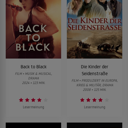
Back to Black
Die Kinder der
Seidenstraße
FILM • MUSIK & MUSICAL,
DRAMA
FILM • PRODUZIERT IN EUROPA,
2024 • 123 MIN.
KRIEG & MILITÄR, DRAMA
2008 • 125 MIN.
Lesermeinung
Lesermeinung