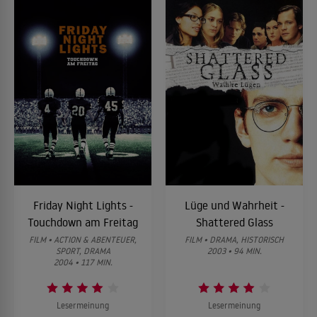
Friday Night Lights -
Lüge und Wahrheit -
Touchdown am Freitag
Shattered Glass
FILM • ACTION & ABENTEUER,
FILM • DRAMA, HISTORISCH
SPORT, DRAMA
2003 • 94 MIN.
2004 • 117 MIN.
Lesermeinung
Lesermeinung