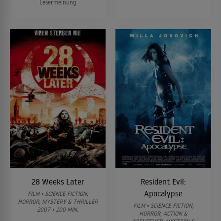
Lesermeinung
28 Weeks Later
Resident Evil:
Apocalypse
FILM • SCIENCE-FICTION,
HORROR, MYSTERY & THRILLER
FILM • SCIENCE-FICTION,
2007 • 100 MIN.
HORROR, ACTION &