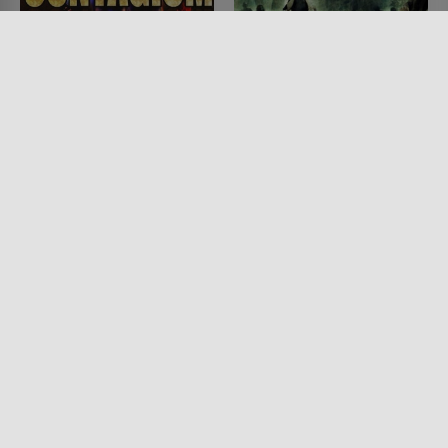
Day of the Dead 2:
War of the Living Dead
Contagium
FILM • HORROR, SCIENCE-
FICTION
FILM • HORROR
2007 • 80 MIN.
2005 • 103 MIN.
Lesermeinung
Lesermeinung