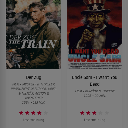
Der Zug
Uncle Sam - I Want You
Dead
FILM • MYSTERY & THRILLER,
PRODUZIERT IN EUROPA, KRIEG
FILM • KOMÖDIEN, HORROR
& MILITÄR, ACTION &
1996 • 90 MIN.
ABENTEUER
1964 • 133 MIN.
Lesermeinung
Lesermeinung