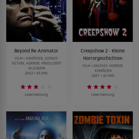
Beyond Re-Animator
Creepshow 2 - Kleine
Horrorgeschichten
FILM • KOMÖDIEN, SCIENCE-
FICTION, HORROR, PRODUZIERT
FILM • FANTASY, HORROR,
IN EUROPA
KOMÖDIEN
2003 • 95 MIN.
1987 • 92 MIN.
Lesermeinung
Lesermeinung