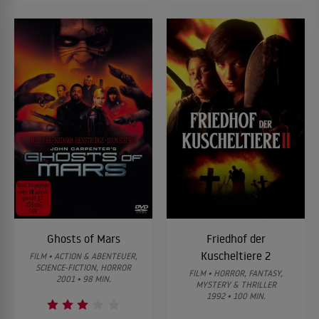
Ghosts of Mars
Friedhof der
Kuscheltiere 2
FILM • ACTION & ABENTEUER,
SCIENCE-FICTION, HORROR
FILM • HORROR, FANTASY,
2001 • 98 MIN.
MYSTERY & THRILLER
1992 • 100 MIN.