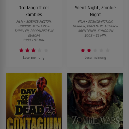
Großangriff der
Silent Night, Zombie
Zombies
Night
FILM • SCIENCE-FICTION,
FILM • SCIENCE-FICTION,
HORROR, MYSTERY &
HORROR, ROMANTIK, ACTION &
THRILLER, PRODUZIERT IN
ABENTEUER, KOMÖDIEN
EUROPA
2009 • 83 MIN.
1980 • 91 MIN.
Lesermeinung
Lesermeinung