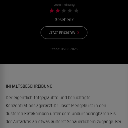
Lesermeinung
Gesehen?
JETZT BEWERTEN
Stand:
05.08.2026
INHALTSBESCHREIBUNG
Der eigentlich totgeglaubte und berüchtigte
Konzentrationslagerarzt Dr. Josef Mengele ist in den
düsteren Katakomben unter dem undurchdringbaren Eis
der Antarktis an etwas äußerst Schauerlichem zugange. Bei