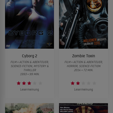
Cyborg 2
Zombie Toxin
FILM • ACTION & ABENTEUER,
FILM • ACTION & ABENTEUER,
SCIENCE-FICTION, MYSTERY &
HORROR, SCIENCE-FICTION
THRILLER
2014 • 72 MIN.
1993 • 99 MIN.
Lesermeinung
Lesermeinung