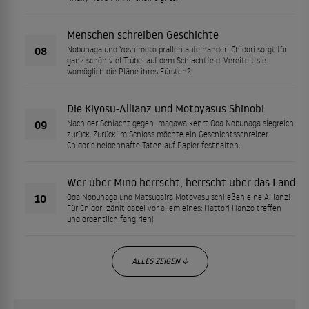
Menschen schreiben Geschichte
08
Nobunaga und Yoshimoto prallen aufeinander! Chidori sorgt für
ganz schön viel Trubel auf dem Schlachtfeld. Vereitelt sie
womöglich die Pläne ihres Fürsten?!
Die Kiyosu-Allianz und Motoyasus Shinobi
09
Nach der Schlacht gegen Imagawa kehrt Oda Nobunaga siegreich
zurück. Zurück im Schloss möchte ein Geschichtsschreiber
Chidoris heldenhafte Taten auf Papier festhalten.
Wer über Mino herrscht, herrscht über das Land
10
Oda Nobunaga und Matsudaira Motoyasu schließen eine Allianz!
Für Chidori zählt dabei vor allem eines: Hattori Hanzo treffen
und ordentlich fangirlen!
ALLES ZEIGEN ↓