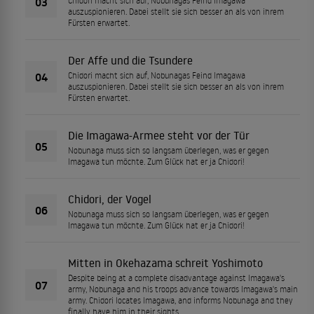
03
Chidori macht sich auf, Nobunagas Feind Imagawa
auszuspionieren. Dabei stellt sie sich besser an als von ihrem
Fürsten erwartet.
Der Affe und die Tsundere
04
Chidori macht sich auf, Nobunagas Feind Imagawa
auszuspionieren. Dabei stellt sie sich besser an als von ihrem
Fürsten erwartet.
Die Imagawa-Armee steht vor der Tür
05
Nobunaga muss sich so langsam überlegen, was er gegen
Imagawa tun möchte. Zum Glück hat er ja Chidori!
Chidori, der Vogel
06
Nobunaga muss sich so langsam überlegen, was er gegen
Imagawa tun möchte. Zum Glück hat er ja Chidori!
Mitten in Okehazama schreit Yoshimoto
Despite being at a complete disadvantage against Imagawa's
07
army, Nobunaga and his troops advance towards Imagawa's main
army. Chidori locates Imagawa, and informs Nobunaga and they
finally have him in their sights.