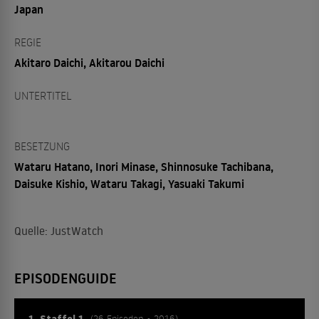
Japan
REGIE
Akitaro Daichi, Akitarou Daichi
UNTERTITEL
BESETZUNG
Wataru Hatano, Inori Minase, Shinnosuke Tachibana,
Daisuke Kishio, Wataru Takagi, Yasuaki Takumi
Quelle: JustWatch
EPISODENGUIDE
1. Staffel 1
(26 Episoden • 2016)