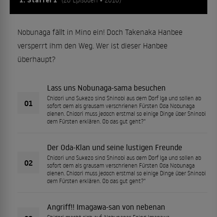
Nobunaga fällt in Mino ein! Doch Takenaka Hanbee
versperrt ihm den Weg. Wer ist dieser Hanbee
überhaupt?
Lass uns Nobunaga-sama besuchen
Chidori und Sukezo sind Shinobi aus dem Dorf Iga und sollen ab
01
sofort dem als grausam verschrienen Fürsten Oda Nobunaga
dienen. Chidori muss jedoch erstmal so einige Dinge über Shinobi
dem Fürsten erklären. Ob das gut geht?"
Der Oda-Klan und seine lustigen Freunde
Chidori und Sukezo sind Shinobi aus dem Dorf Iga und sollen ab
02
sofort dem als grausam verschrienen Fürsten Oda Nobunaga
dienen. Chidori muss jedoch erstmal so einige Dinge über Shinobi
dem Fürsten erklären. Ob das gut geht?"
Angriff!! Imagawa-san von nebenan