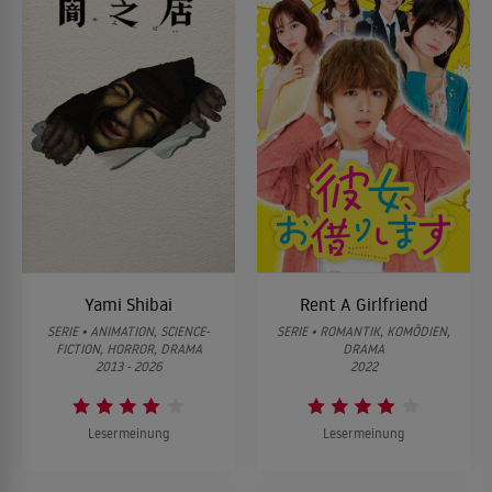
ALLES ZEIGEN ↓
Yami Shibai
Rent A Girlfriend
SERIE • ANIMATION, SCIENCE-
SERIE • ROMANTIK, KOMÖDIEN,
FICTION, HORROR, DRAMA
DRAMA
2013 - 2026
2022
Lesermeinung
Lesermeinung