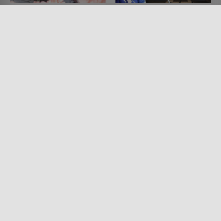
Kubo Won't Let Me Be
Detectives These Days
Invisible
Are Crazy!
SERIE • ANIMATION, ROMANTIK,
SERIE • ANIMATION, KOMÖDIEN
KOMÖDIEN
2025
2023
Lesermeinung
Lesermeinung