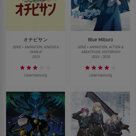
Ein Regierungswechsel!
Chidori tanzt
Nobunaga hat nun endlich einen Shogun auf seiner Seite. Er
03
Isono prescht bis zu Nobunaga vor, wird dort aber von den
03
kehrt zurück nach Gifu, wo Kicho sehnlichst auf ihn wartet. Doch
Umamawari aufgehalten. Schließlich fordert Chidori ganz alleine
es gibt auch welche, die von seinen Erfolgen ganz und gar nicht
Isono und seine Männer zum Kampf.
begeistert sind …
Die zwei Gefährlichsten
Der Kampf um Rokujo, während der Dämon weg
オチビサン
Blue Miburo
04
Tokugawa und Asakura stehen sich auf dem Schlachtfeld
ist
gegenüber. Ebenso Honda und Magara. Wer wird den Sieg
SERIE • ANIMATION, KINDER &
SERIE • ANIMATION, ACTION &
04
davontragen?
FAMILIE
ABENTEUER, HISTORISCH
Der Kaiserpalast wird angegriffen! Akechi Mitsuhide muss sich
2023
2024 - 2025
mit Chidori und Suke-chan vier alten Bekannten stellen, die
stärker denn je sind!
Die Pflicht eines Kriegers
05
Magara ist von der Tokugawa-Armee umzingelt und dem Tode
Lesermeinung
Lesermeinung
Möge der Gegenangriff ein Gedicht sein
geweiht. Kann er Honda noch mit in den Tod reißen?
05
Chidori holt Verstärkung für den Shogun. Kein geringerer als
Hosokawa Fujitaka betritt das Schlachtfeld in Kyo und beglückt
Der Duell-Mistkerl Endo-san
uns ebenfalls mit seiner überlegenen Dichtkunst!
06
Endo trifft die Entscheidung, Nobunaga zu ermorden, indem er
sein Lager infiltriert. Ob er damit Erfolg hat?
Wir schreiben das Jahr 1569 im Westen
06
Luís Fróis ist übers Meer aus einem fernen Land angereist, um in
Nur über meine Leiche
Japan Missionarsarbeit zu betreiben. Aber eigentlich möchte er
07
nur etwas Sightseeing machen ...
Endo dringt erfolgreich in Nobunagas Lager ein, wird jedoch
entlarvt. Kann er sich trotzdem noch Nobunagas Kopf holen?