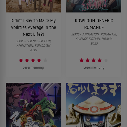
Didn't I Say to Make My
KOWLOON GENERIC
Abilities Average in the
ROMANCE
Next Life?!
SERIE • ANIMATION, ROMANTIK,
SCIENCE-FICTION, DRAMA
SERIE • SCIENCE-FICTION,
2025
ANIMATION, KOMÖDIEN
2019
Lesermeinung
Lesermeinung