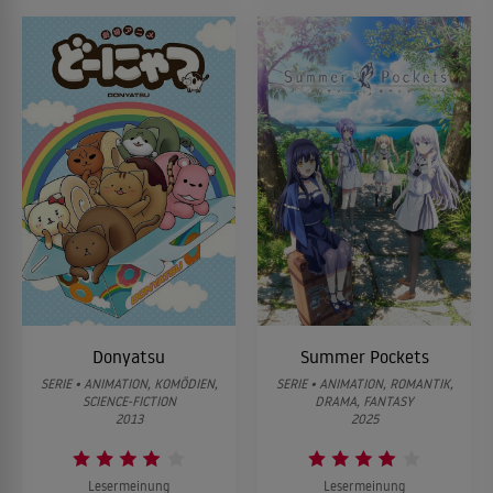
Donyatsu
Summer Pockets
SERIE • ANIMATION, KOMÖDIEN,
SERIE • ANIMATION, ROMANTIK,
SCIENCE-FICTION
DRAMA, FANTASY
2013
2025
Lesermeinung
Lesermeinung