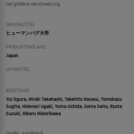
viel größere Verschwörung.
ORIGINALTITEL
ヒューマンバグ大学
PRODUKTIONSLAND
Japan
UNTERTITEL
BESETZUNG
Yui Ogura, Hiroki Takahashi, Takehito Koyasu, Tomokazu
Sugita, Hidenari Ugaki, Yuma Uchida, Soma Saito, Ryota
Suzuki, Hikaru Midorikawa
Quelle: JustWatch