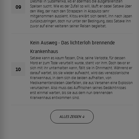
Diesmal in Südamerika, wo er abermals die ausgefallensten
09
Speisen sucht. Wie es der Zufall so will, läuft er dabei Satake über
den Weg, der nach den Strapazen in Acapulco sehr
mitgenommen aussieht. Kitou erklärt sich bereit, ihn nach Japan
zurückzubringen, doch nur unter der Bedingung, dass Satake ihn
zuvor auf einer weiteren seiner Reisen begleitet.
Kein Ausweg - Das lichterloh brennende
Krankenhaus
Satake kann es kaum fassen, Chie, seine Verlobte, für dessen
Mord er zum Tode verurteilt wurde, steht vor ihm. Doch bevor er
sich mit ihr unterhalten kann, fällt sie in Ohnmacht. Während er
10
darauf wartet, bis sie wieder aufwacht, wird das venezolanische
Krankenhaus, in dem sich die beiden aufhalten, von
Medikamentendieben überfallen, die aus Versehen eine Explosion
verursachen. Also muss das Auffrischen seines Gedächtnisses
erst einmal warten, bis sie aus dem nun brennenden
Krankenhaus entkommen sind.
ALLES ZEIGEN ↓