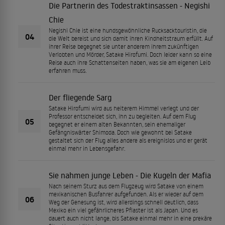
Die Partnerin des Todestraktinsassen - Negishi
Chie
Negishi Chie ist eine hundsgewöhnliche Rucksacktouristin, die
04
die Welt bereist und sich damit ihren Kindheitstraum erfüllt. Auf
ihrer Reise begegnet sie unter anderem ihrem zukünftigen
Verlobten und Mörder, Satake Hirofumi. Doch leider kann so eine
Reise auch ihre Schattenseiten haben, was sie am eigenen Leib
erfahren muss.
Der fliegende Sarg
Satake Hirofumi wird aus heiterem Himmel verlegt und der
Professor entscheidet sich, ihn zu begleiten. Auf dem Flug
05
begegnet er einem alten Bekannten, sein ehemaliger
Gefängniswärter Shimoda. Doch wie gewohnt bei Satake
gestaltet sich der Flug alles andere als ereignislos und er gerät
einmal mehr in Lebensgefahr.
Sie nahmen junge Leben - Die Kugeln der Mafia
Nach seinem Sturz aus dem Flugzeug wird Satake von einem
mexikanischen Busfahrer aufgefunden. Als er wieder auf dem
06
Weg der Genesung ist, wird allerdings schnell deutlich, dass
Mexiko ein viel gefährlicheres Pflaster ist als Japan. Und es
dauert auch nicht lange, bis Satake einmal mehr in eine prekäre