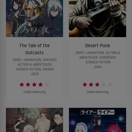
The Tale of the
Desert Punk
Outcasts
SERIE • ANIMATION, ACTION &
ABENTEUER, KOMÖDIEN,
SERIE • ANIMATION, FANTASY,
SCIENCE-FICTION
ACTION & ABENTEUER,
2004
SCIENCE-FICTION, DRAMA
2023
Lesermeinung
Lesermeinung