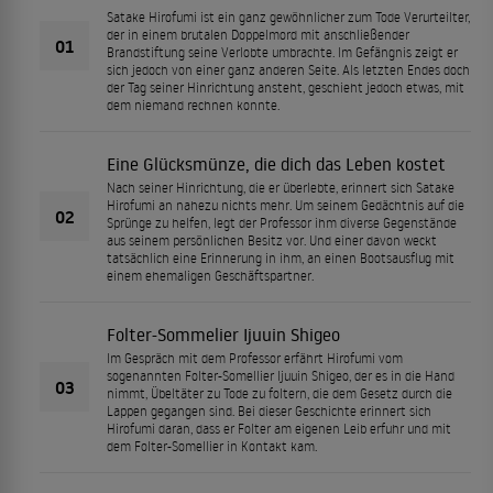
Satake Hirofumi ist ein ganz gewöhnlicher zum Tode Verurteilter,
der in einem brutalen Doppelmord mit anschließender
01
Brandstiftung seine Verlobte umbrachte. Im Gefängnis zeigt er
sich jedoch von einer ganz anderen Seite. Als letzten Endes doch
der Tag seiner Hinrichtung ansteht, geschieht jedoch etwas, mit
dem niemand rechnen konnte.
Eine Glücksmünze, die dich das Leben kostet
Nach seiner Hinrichtung, die er überlebte, erinnert sich Satake
Hirofumi an nahezu nichts mehr. Um seinem Gedächtnis auf die
02
Sprünge zu helfen, legt der Professor ihm diverse Gegenstände
aus seinem persönlichen Besitz vor. Und einer davon weckt
tatsächlich eine Erinnerung in ihm, an einen Bootsausflug mit
einem ehemaligen Geschäftspartner.
Folter-Sommelier Ijuuin Shigeo
Im Gespräch mit dem Professor erfährt Hirofumi vom
sogenannten Folter-Somellier Ijuuin Shigeo, der es in die Hand
03
nimmt, Übeltäter zu Tode zu foltern, die dem Gesetz durch die
Lappen gegangen sind. Bei dieser Geschichte erinnert sich
Hirofumi daran, dass er Folter am eigenen Leib erfuhr und mit
dem Folter-Somellier in Kontakt kam.