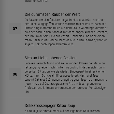
Situation schlittert.
Die dümmsten Räuber der Welt
Da Satake, der sich faktisch illegal in Mexiko aufhält, nicht von
der Polzei aufgegriffen werden möchte, macht er sich nach der
07
Entführung klammheimlich aus dem Staub. Allerdings kommt er
bald dennoch in den Kontakt mit dem langen Arm des Gesetzes,
der ihn um all sein Geld erleichtert. Obdachlos und ohne einen
roten Heller in der Tasche steht es nun in den Sternen, wann er
es je zurück nach Japan schaffen wird.
Sich an Liebe labende Bestien
Satakes Versuch, Maria und Kevin vor den Klauen der Mafia zu
retten, ging leider nach hinten los und so findet er sich nun in
derselben Situation wie sie wieder: Eingesperrt in einer kleinen
08
Hütte, ihrem Schicksal hilflos ausgeliefert. Nach drei Tagen
scheint Satakes Stündchen endgültig geschlagen zu haben, und
noch hinzu auf überaus grausame Art… In Japan grenzen der
Professor und Shimoda unterdessen den Kreis der Verdächtigen
ein.
Delikatessenjäger Kitou Jouji
Kitou Jouji ist einmal mehr auf der Jagd nach Delikatessen.