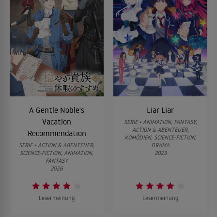
A Gentle Noble's
Liar Liar
Vacation
SERIE • ANIMATION, FANTASY,
ACTION & ABENTEUER,
Recommendation
KOMÖDIEN, SCIENCE-FICTION,
SERIE • ACTION & ABENTEUER,
DRAMA
SCIENCE-FICTION, ANIMATION,
2023
FANTASY
2026
Lesermeinung
Lesermeinung