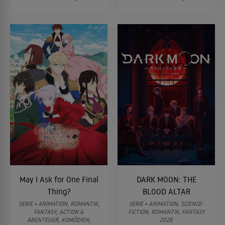
May I Ask for One Final
DARK MOON: THE
Thing?
BLOOD ALTAR
SERIE • ANIMATION, ROMANTIK,
SERIE • ANIMATION, SCIENCE-
FANTASY, ACTION &
FICTION, ROMANTIK, FANTASY
ABENTEUER, KOMÖDIEN,
2026