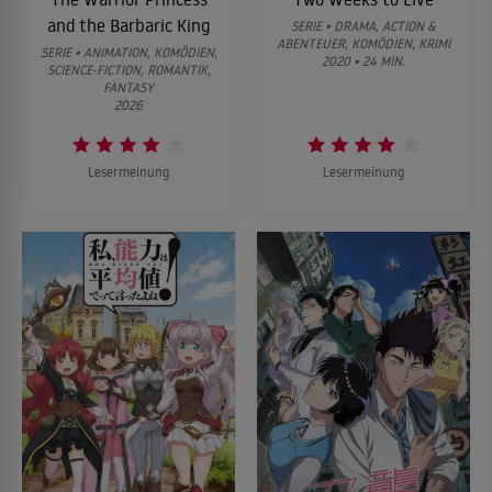
and the Barbaric King
SERIE • DRAMA, ACTION &
ABENTEUER, KOMÖDIEN, KRIMI
SERIE • ANIMATION, KOMÖDIEN,
2020 • 24 MIN.
SCIENCE-FICTION, ROMANTIK,
FANTASY
2026
Lesermeinung
Lesermeinung