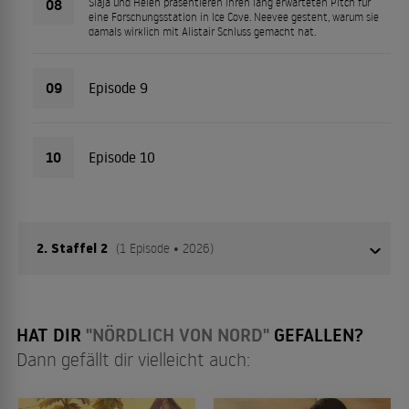
08
Siaja und Helen präsentieren ihren lang erwarteten Pitch für
eine Forschungsstation in Ice Cove. Neevee gesteht, warum sie
damals wirklich mit Alistair Schluss gemacht hat.
09
Episode 9
10
Episode 10
2. Staffel 2
(1 Episode • 2026)
01
Episode 1
HAT DIR
"NÖRDLICH VON NORD"
GEFALLEN?
Dann gefällt dir vielleicht auch: