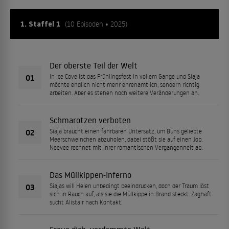
1. Staffel 1
(10 Episoden • 2025)
Der oberste Teil der Welt
01
In Ice Cove ist das Frühlingsfest in vollem Gange und Siaja
möchte endlich nicht mehr ehrenamtlich, sondern richtig
arbeiten. Aber es stehen noch weitere Veränderungen an.
Schmarotzen verboten
02
Siaja braucht einen fahrbaren Untersatz, um Buns geliebte
Meerschweinchen abzuholen, dabei stößt sie auf einen Job.
Neevee rechnet mit ihrer romantischen Vergangenheit ab.
Das Müllkippen-Inferno
03
Siajas will Helen unbedingt beeindrucken, doch der Traum löst
sich in Rauch auf, als sie die Müllkippe in Brand steckt. Zaghaft
sucht Alistair nach Kontakt.