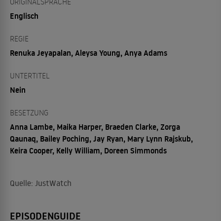
ORIGINALSPRACHE
Englisch
REGIE
Renuka Jeyapalan, Aleysa Young, Anya Adams
UNTERTITEL
Nein
BESETZUNG
Anna Lambe, Maika Harper, Braeden Clarke, Zorga
Qaunaq, Bailey Poching, Jay Ryan, Mary Lynn Rajskub,
Keira Cooper, Kelly William, Doreen Simmonds
Quelle: JustWatch
EPISODENGUIDE