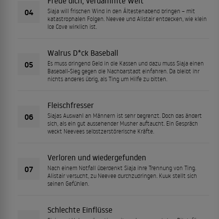
Freue dich, verdammte Welt
04
Siaja will frischen Wind in den Ältestenabend bringen – mit
katastrophalen Folgen. Neevee und Alistair entdecken, wie klein
Ice Cove wirklich ist.
Walrus D*ck Baseball
05
Es muss dringend Geld in die Kassen und dazu muss Siaja einen
Baseball-Sieg gegen die Nachbarstadt einfahren. Da bleibt ihr
nichts anderes übrig, als Ting um Hilfe zu bitten.
Fleischfresser
06
Siajas Auswahl an Männern ist sehr begrenzt. Doch das ändert
sich, als ein gut aussehender Musher auftaucht. Ein Gespräch
weckt Neevees selbstzerstörerische Kräfte.
Verloren und wiedergefunden
07
Nach einem Notfall überdenkt Siaja ihre Trennung von Ting.
Alistair versucht, zu Neevee durchzudringen. Kuuk stellt sich
seinen Gefühlen.
Schlechte Einflüsse