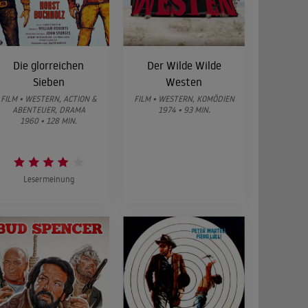
Die glorreichen
Der Wilde Wilde
Sieben
Westen
FILM • WESTERN, ACTION &
FILM • WESTERN, KOMÖDIEN
ABENTEUER, DRAMA
1974 • 93 MIN.
1960 • 128 MIN.
Lesermeinung