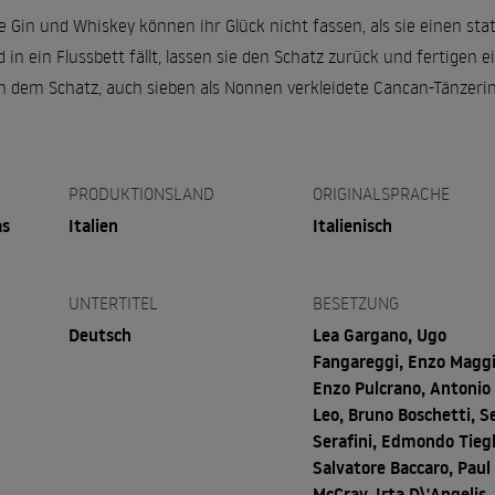
 Gin und Whiskey können ihr Glück nicht fassen, als sie einen statt
n ein Flussbett fällt, lassen sie den Schatz zurück und fertigen 
 dem Schatz, auch sieben als Nonnen verkleidete Cancan-Tänzeri
PRODUKTIONSLAND
ORIGINALSPRACHE
as
Italien
Italienisch
UNTERTITEL
BESETZUNG
Deutsch
Lea Gargano, Ugo
Fangareggi, Enzo Maggi
Enzo Pulcrano, Antonio 
Leo, Bruno Boschetti, S
Serafini, Edmondo Tiegh
Salvatore Baccaro, Paul
McCray, Irta D\'Angelis