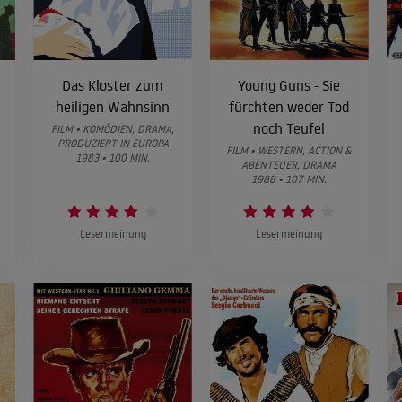
Das Kloster zum
Young Guns - Sie
heiligen Wahnsinn
fürchten weder Tod
noch Teufel
FILM • KOMÖDIEN, DRAMA,
PRODUZIERT IN EUROPA
FILM • WESTERN, ACTION &
1983 • 100 MIN.
ABENTEUER, DRAMA
1988 • 107 MIN.
Lesermeinung
Lesermeinung