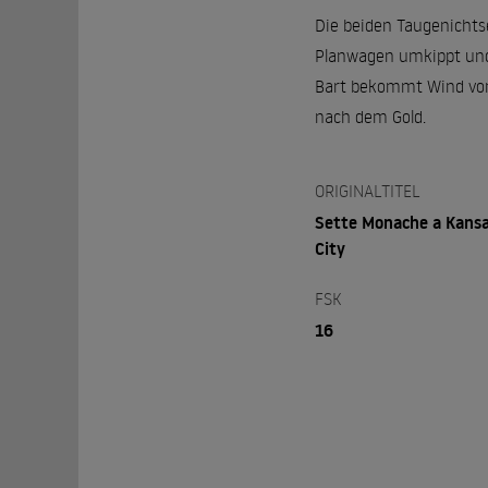
Die beiden Taugenichtse
Planwagen umkippt und i
Bart bekommt Wind von
nach dem Gold.
ORIGINALTITEL
Sette Monache a Kans
City
FSK
16