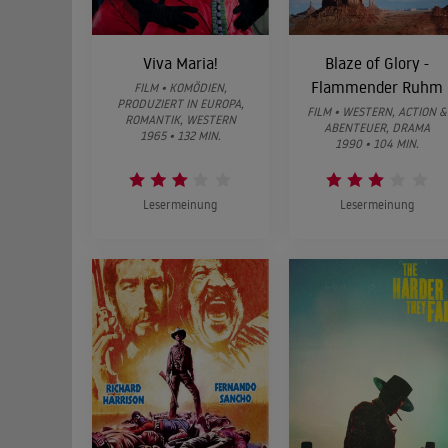
Viva Maria!
Blaze of Glory -
Flammender Ruhm
FILM • KOMÖDIEN,
PRODUZIERT IN EUROPA,
FILM • WESTERN, ACTION &
ROMANTIK, WESTERN
ABENTEUER, DRAMA
1965 • 132 MIN.
1990 • 104 MIN.
Lesermeinung
Lesermeinung