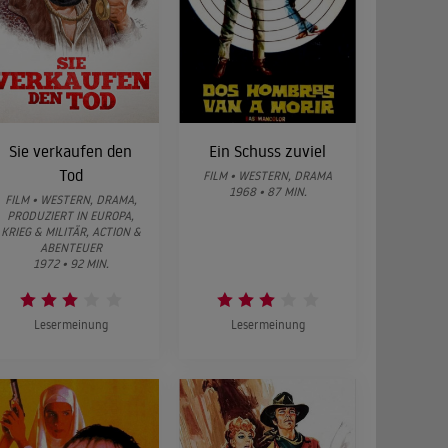
Sie verkaufen den
Ein Schuss zuviel
Tod
FILM • WESTERN, DRAMA
1968 • 87 MIN.
FILM • WESTERN, DRAMA,
PRODUZIERT IN EUROPA,
KRIEG & MILITÄR, ACTION &
ABENTEUER
1972 • 92 MIN.
Lesermeinung
Lesermeinung