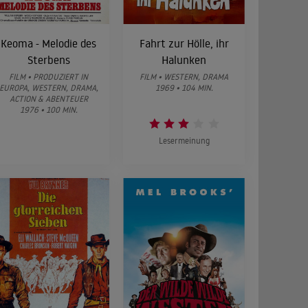
Keoma - Melodie des
Fahrt zur Hölle, ihr
Sterbens
Halunken
FILM • PRODUZIERT IN
FILM • WESTERN, DRAMA
EUROPA, WESTERN, DRAMA,
1969 • 104 MIN.
ACTION & ABENTEUER
1976 • 100 MIN.
Lesermeinung