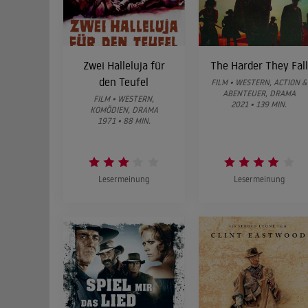
Zwei Halleluja für
The Harder They Fall
den Teufel
FILM • WESTERN, ACTION &
ABENTEUER, DRAMA
FILM • WESTERN,
2021 • 139 MIN.
KOMÖDIEN, DRAMA
1971 • 88 MIN.
Lesermeinung
Lesermeinung