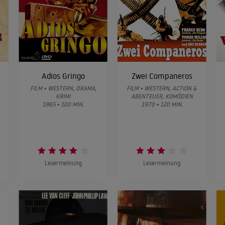
Adios Gringo
Zwei Companeros
FILM • WESTERN, DRAMA,
FILM • WESTERN, ACTION &
KRIMI
ABENTEUER, KOMÖDIEN
1965 • 100 MIN.
1970 • 120 MIN.
Lesermeinung
Lesermeinung