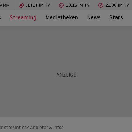
RAMM
JETZT IM TV
20:15 IM TV
22:00 IM TV
s
Streaming
Mediatheken
News
Stars
r streamt es? Anbieter & Infos