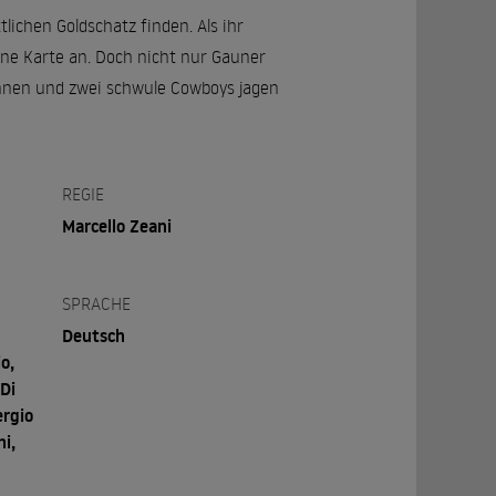
lichen Goldschatz finden. Als ihr
eine Karte an. Doch nicht nur Gauner
nnen und zwei schwule Cowboys jagen
REGIE
Marcello Zeani
SPRACHE
Deutsch
o,
Di
ergio
i,