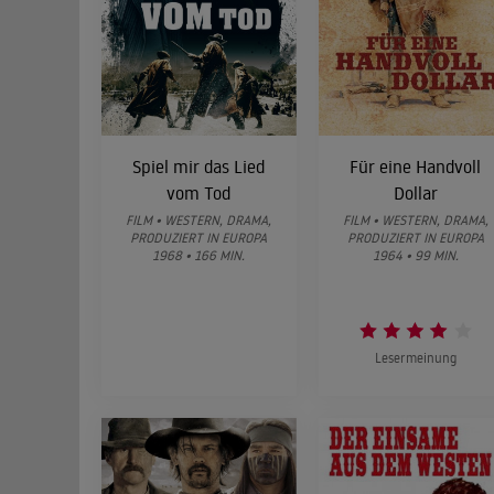
Spiel mir das Lied
Für eine Handvoll
vom Tod
Dollar
FILM • WESTERN, DRAMA,
FILM • WESTERN, DRAMA,
PRODUZIERT IN EUROPA
PRODUZIERT IN EUROPA
1968 • 166 MIN.
1964 • 99 MIN.
Lesermeinung