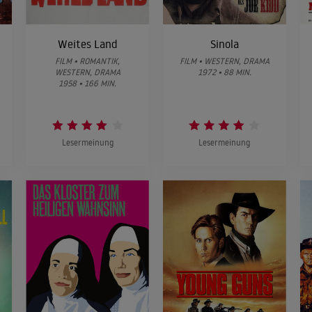
Weites Land
Sinola
FILM • ROMANTIK,
FILM • WESTERN, DRAMA
WESTERN, DRAMA
1972 • 88 MIN.
1958 • 166 MIN.
Lesermeinung
Lesermeinung