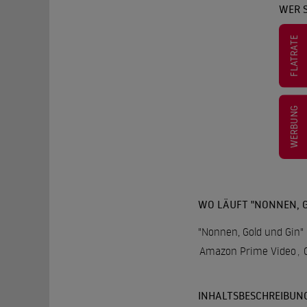
WER 
FLATRATE
WERBUNG
WO LÄUFT "NONNEN, G
"Nonnen, Gold und Gin" 
Amazon Prime Video
,
INHALTSBESCHREIBUN