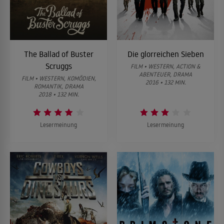
The Ballad of Buster
Die glorreichen Sieben
Scruggs
FILM • WESTERN, ACTION &
ABENTEUER, DRAMA
FILM • WESTERN, KOMÖDIEN,
2016 • 132 MIN.
ROMANTIK, DRAMA
2018 • 132 MIN.
Lesermeinung
Lesermeinung