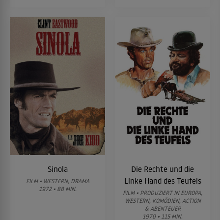
Sinola
Die Rechte und die
Linke Hand des Teufels
FILM • WESTERN, DRAMA
1972 • 88 MIN.
FILM • PRODUZIERT IN EUROPA,
WESTERN, KOMÖDIEN, ACTION
& ABENTEUER
1970 • 115 MIN.