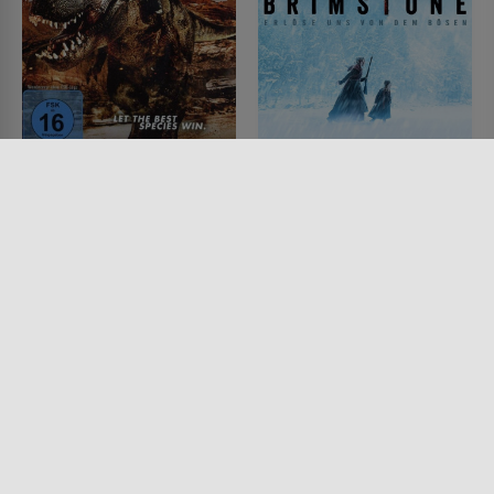
Cowboys vs. Dinosaurs
Brimstone - Erlöse uns
von dem Bösen
FILM • ACTION & ABENTEUER,
SCIENCE-FICTION, WESTERN,
FILM • WESTERN, MYSTERY &
HORROR, MYSTERY &
THRILLER, PRODUZIERT IN
THRILLER, DRAMA
EUROPA, DRAMA, HORROR
2015 • 89 MIN.
2016 • 148 MIN.
Lesermeinung
Lesermeinung