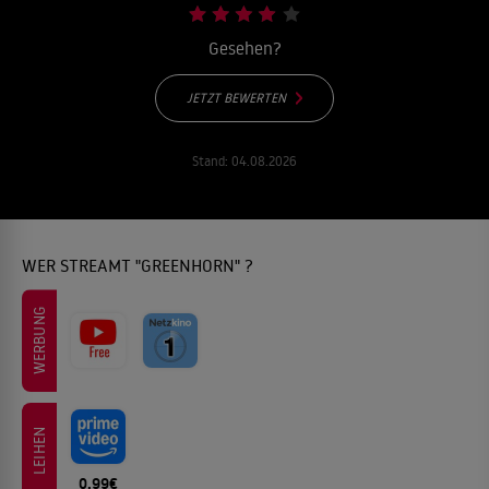
Gesehen?
JETZT BEWERTEN
Stand:
04.08.2026
WER STREAMT "GREENHORN" ?
WERBUNG
LEIHEN
0.99€