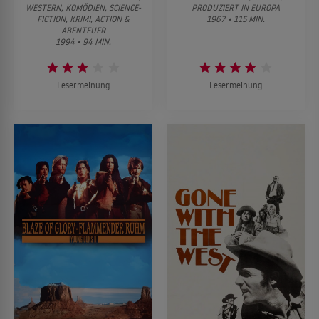
WESTERN, KOMÖDIEN, SCIENCE-
PRODUZIERT IN EUROPA
FICTION, KRIMI, ACTION &
1967 • 115 MIN.
ABENTEUER
1994 • 94 MIN.
Lesermeinung
Lesermeinung