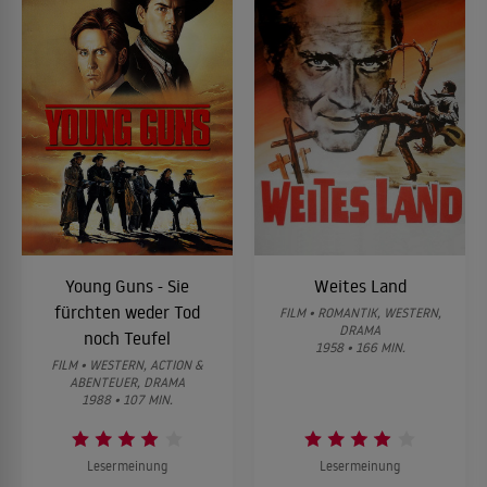
Young Guns - Sie
Weites Land
fürchten weder Tod
FILM • ROMANTIK, WESTERN,
DRAMA
noch Teufel
1958 • 166 MIN.
FILM • WESTERN, ACTION &
ABENTEUER, DRAMA
1988 • 107 MIN.
Lesermeinung
Lesermeinung