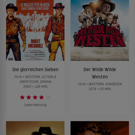
Die glorreichen Sieben
Der Wilde Wilde
Westen
FILM • WESTERN, ACTION &
ABENTEUER, DRAMA
FILM • WESTERN, KOMÖDIEN
1960 • 128 MIN.
1974 • 93 MIN.
Lesermeinung