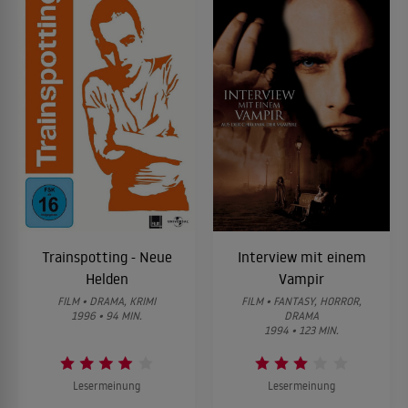
Trainspotting - Neue
Interview mit einem
Helden
Vampir
FILM • DRAMA, KRIMI
FILM • FANTASY, HORROR,
1996 • 94 MIN.
DRAMA
1994 • 123 MIN.
Lesermeinung
Lesermeinung