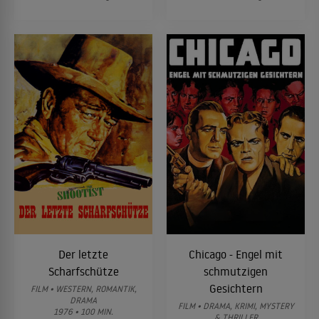
Der letzte
Chicago - Engel mit
Scharfschütze
schmutzigen
Gesichtern
FILM • WESTERN, ROMANTIK,
DRAMA
FILM • DRAMA, KRIMI, MYSTERY
1976 • 100 MIN.
& THRILLER