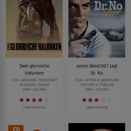
Zwei glorreiche
James Bond 007 jagt
Halunken
Dr. No
FILM • WESTERN, PRODUZIERT
FILM • ACTION & ABENTEUER,
IN EUROPA, DRAMA
MYSTERY & THRILLER
1966 • 161 MIN.
1962 • 110 MIN.
Lesermeinung
Lesermeinung