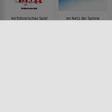
Verführerisches Spiel
Im Netz der Spinne
FILM • PRODUZIERT IN EUROPA,
FILM • MYSTERY & THRILLER,
ROMANTIK, DRAMA, KRIMI,
DRAMA, KRIMI, ACTION &
MYSTERY & THRILLER
ABENTEUER
2008 • 96 MIN.
2001 • 104 MIN.
Lesermeinung
Lesermeinung