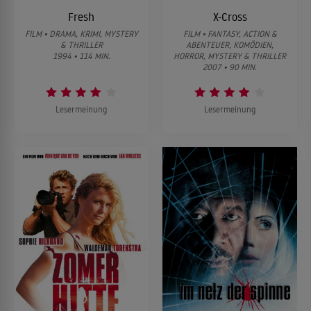
Fresh
X-Cross
FILM • DRAMA, KRIMI, MYSTERY
FILM • FANTASY, ACTION &
& THRILLER
ABENTEUER, KOMÖDIEN,
1994 • 114 MIN.
HORROR, MYSTERY & THRILLER
2007 • 90 MIN.
Lesermeinung
Lesermeinung