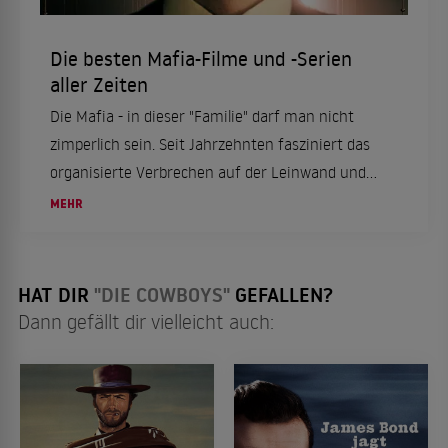
Die besten Mafia-Filme und -Serien
aller Zeiten
Die Mafia - in dieser "Familie" darf man nicht
zimperlich sein. Seit Jahrzehnten fasziniert das
organisierte Verbrechen auf der Leinwand und
hat dabei Meisterwerke wie "Der Pate" oder
MEHR
"Goodfellas" hervorgebracht. Hier gibt es unsere
Film- und Seri...
HAT DIR
"DIE COWBOYS"
GEFALLEN?
Dann gefällt dir vielleicht auch: