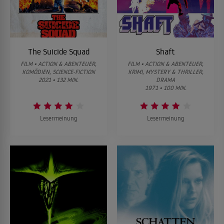
The Suicide Squad
Shaft
FILM • ACTION & ABENTEUER,
FILM • ACTION & ABENTEUER,
KOMÖDIEN, SCIENCE-FICTION
KRIMI, MYSTERY & THRILLER,
2021 • 132 MIN.
DRAMA
1971 • 100 MIN.
Lesermeinung
Lesermeinung