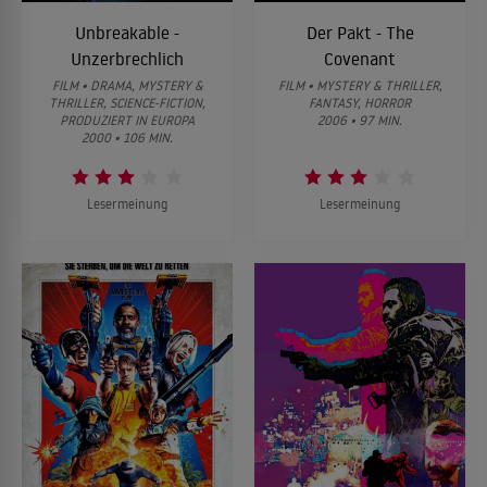
Unbreakable -
Der Pakt - The
Unzerbrechlich
Covenant
FILM • DRAMA, MYSTERY &
FILM • MYSTERY & THRILLER,
THRILLER, SCIENCE-FICTION,
FANTASY, HORROR
PRODUZIERT IN EUROPA
2006 • 97 MIN.
2000 • 106 MIN.
Lesermeinung
Lesermeinung