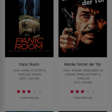
Panic Room
Mörder hinter der Tür
FILM • KRIMI, MYSTERY &
FILM • DRAMA, PRODUZIERT IN
THRILLER, DRAMA
EUROPA, KRIMI, MYSTERY &
2002 • 112 MIN.
THRILLER
1971 • 93 MIN.
Lesermeinung
Lesermeinung