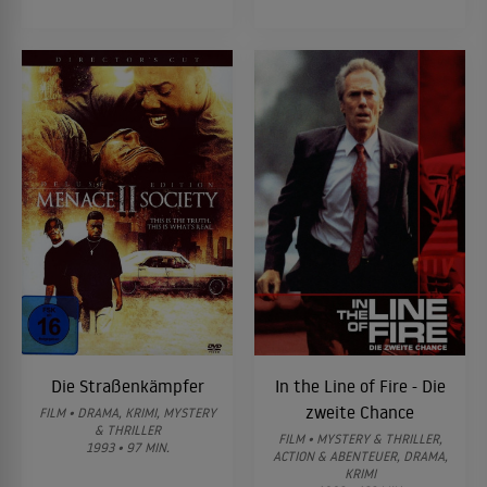
Die Straßenkämpfer
In the Line of Fire - Die
zweite Chance
FILM • DRAMA, KRIMI, MYSTERY
& THRILLER
FILM • MYSTERY & THRILLER,
1993 • 97 MIN.
ACTION & ABENTEUER, DRAMA,
KRIMI