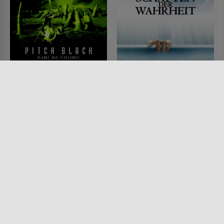
Pitch Black - Planet der
Schatten der Wahrheit
Finsternis
FILM • HORROR, MYSTERY &
THRILLER, DRAMA,
FILM • ACTION & ABENTEUER,
PRODUZIERT IN EUROPA
SCIENCE-FICTION, HORROR,
2000 • 125 MIN.
MYSTERY & THRILLER
2000 • 108 MIN.
Lesermeinung
Lesermeinung