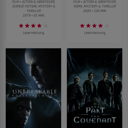
FILM • ACTION & ABENTEUER,
FILM • ACTION & ABENTEUER,
SCIENCE-FICTION, MYSTERY &
KRIMI, MYSTERY & THRILLER
THRILLER
2000 • 118 MIN.
1979 • 91 MIN.
Lesermeinung
Lesermeinung