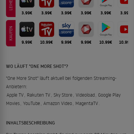
LEIHEN
3.99€
3.99€
3.99€
3.99€
3.99€
3.99€
KAUFEN
9.99€
10.99€
9.99€
9.99€
10.99€
10.99€
WO LÄUFT "ONE MORE SHOT"?
"One More Shot" läuft aktuell bei folgenden Streaming-
Anbietern:
Apple TV
,
Rakuten TV
,
Sky Store
,
Videoload
,
Google Play
Movies
,
YouTube
,
Amazon Video
,
MagentaTV
.
INHALTSBESCHREIBUNG