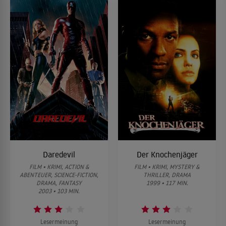
Daredevil
Der Knochenjäger
FILM • KRIMI, ACTION &
FILM • KRIMI, MYSTERY &
ABENTEUER, SCIENCE-FICTION,
THRILLER, DRAMA
DRAMA, FANTASY
1999 • 117 MIN.
2003 • 103 MIN.
Lesermeinung
Lesermeinung