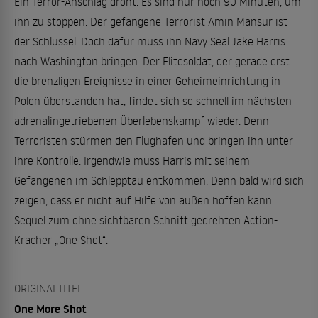
Ein Terror-Anschlag droht. Es sind nur noch 90 Minuten, um
ihn zu stoppen. Der gefangene Terrorist Amin Mansur ist
der Schlüssel. Doch dafür muss ihn Navy Seal Jake Harris
nach Washington bringen. Der Elitesoldat, der gerade erst
die brenzligen Ereignisse in einer Geheimeinrichtung in
Polen überstanden hat, findet sich so schnell im nächsten
adrenalingetriebenen Überlebenskampf wieder. Denn
Terroristen stürmen den Flughafen und bringen ihn unter
ihre Kontrolle. Irgendwie muss Harris mit seinem
Gefangenen im Schlepptau entkommen. Denn bald wird sich
zeigen, dass er nicht auf Hilfe von außen hoffen kann.
Sequel zum ohne sichtbaren Schnitt gedrehten Action-
Kracher „One Shot“.
ORIGINALTITEL
One More Shot