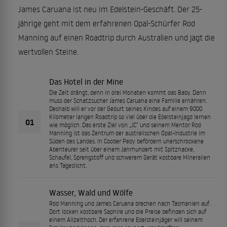
James Caruana ist neu im Edelstein-Geschäft. Der 25-
jährige geht mit dem erfahrenen Opal-Schürfer Rod
Manning auf einen Roadtrip durch Australien und jagt die
wertvollen Steine.
Das Hotel in der Mine
Die Zeit drängt, denn in drei Monaten kommt das Baby. Dann
muss der Schatzsucher James Caruana eine Familie ernähren.
Deshalb will er vor der Geburt seines Kindes auf einem 9000
Kilometer langen Roadtrip so viel über die Edelsteinjagd lernen
01
wie möglich. Das erste Ziel von „JC“ und seinem Mentor Rod
Manning ist das Zentrum der australischen Opal-Industrie im
Süden des Landes. In Coober Pedy befördern unerschrockene
Abenteurer seit über einem Jahrhundert mit Spitzhacke,
Schaufel, Sprengstoff und schwerem Gerät kostbare Mineralien
ans Tageslicht.
Wasser, Wald und Wölfe
Rod Manning und James Caruana brechen nach Tasmanien auf.
Dort locken kostbare Saphire und die Preise befinden sich auf
einem Allzeithoch. Der erfahrene Edelsteinjäger will seinem