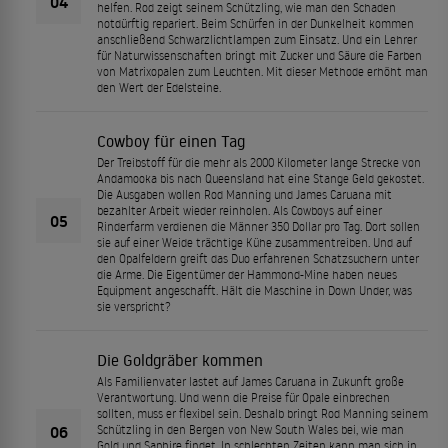
04
helfen. Rod zeigt seinem Schützling, wie man den Schaden
notdürftig repariert. Beim Schürfen in der Dunkelheit kommen
anschließend Schwarzlichtlampen zum Einsatz. Und ein Lehrer
für Naturwissenschaften bringt mit Zucker und Säure die Farben
von Matrixopalen zum Leuchten. Mit dieser Methode erhöht man
den Wert der Edelsteine.
Cowboy für einen Tag
Der Treibstoff für die mehr als 2000 Kilometer lange Strecke von
Andamooka bis nach Queensland hat eine Stange Geld gekostet.
Die Ausgaben wollen Rod Manning und James Caruana mit
bezahlter Arbeit wieder reinholen. Als Cowboys auf einer
05
Rinderfarm verdienen die Männer 350 Dollar pro Tag. Dort sollen
sie auf einer Weide trächtige Kühe zusammentreiben. Und auf
den Opalfeldern greift das Duo erfahrenen Schatzsuchern unter
die Arme. Die Eigentümer der Hammond-Mine haben neues
Equipment angeschafft. Hält die Maschine in Down Under, was
sie verspricht?
Die Goldgräber kommen
Als Familienvater lastet auf James Caruana in Zukunft große
Verantwortung. Und wenn die Preise für Opale einbrechen
sollten, muss er flexibel sein. Deshalb bringt Rod Manning seinem
06
Schützling in den Bergen von New South Wales bei, wie man
Gold und Saphire findet. In schlechten Zeiten kann man sich in