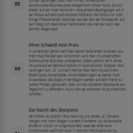
Schüler beibringen, dass man im hart umkämpften
02
Schatzsucher-Business jede Gelegenheit nutzen muss, die sich
bietet. Auf der Insel herrschen völlig andere Bedingungen als in
der Wüste auf dem australischen Festland. Die Wildnis ist uralt.
Einige Pflanzenarten stammen aus der Zeit der Dinosaurier. Auf
dem Weg zum Weld River marschieren die Männer durch den
dichten Regenwald.
Ohne Schweiß kein Preis
In schlechten Zeiten darf man keine harte Arbeit scheuen und
man muss flexibel sein. Ansonsten wird man im umkämpften
Schatzsucher-Business untergehen. Diese Lektion lernt James
Caruana auf der Beltana Station im australischen Outback. Dort
03
verdingen sich „JC“ und sein Mentor Rod Manning auf ihrem
Roadtrip als Kameltreiber. Anschließend geht es weiter nach
Andamooka. Die Opale in der Region werden auf dem Markt zu
hohen Preisen gehandelt. Aber um die kostbaren Edelsteine ans
Tageslicht zu befördern, muss man bei extremer Hitze ordentlich
schuften.
Die Nacht des Skorpions
Der Kühler ist undicht. Rod Manning und James „JC“ Caruana
hängen mit ihrem Wagen hundert Kilometer von Andamooka
entfernt mitten im Nirgendwo fest. Aber der erfahrene
Schatzsucher weiß sich auch in solchen Notsituationen zu