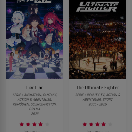
anschließend viel über Edelsteine und wertvolle opalisierte
Fossilien lernen. Pro Karat bringen solche Exemplare bis zu 3000
Dollar ein.
Zurück in Lightning Ridge
Auf ihren Roadtrip wollen James Caruana und Rod Manning so
viel Geld wie möglich verdienen. Um ihr Ziel von 40 000 Dollar pro
Nase zu erreichen, müssen die Männer auf der letzten Etappe
einen Volltreffer landen. Dabei folgen sie in Down Under den
06
Spuren von Rods Urgroßvater. Der Abenteurer erkundete vor 120
Jahren bei der Jagd nach Edelsteinen das Land und hielt seine
Erinnerungen in einem Buch fest. In einem handgeschriebenen
Brief ist außerdem von einer Dose mit wertvollen Opalen die
Rede, die angeblich in einer Mine in Lightning Ridge vergraben
wurde.
Liar Liar
The Ultimate Fighter
SERIE • ANIMATION, FANTASY,
SERIE • REALITY TV, ACTION &
ACTION & ABENTEUER,
ABENTEUER, SPORT
KOMÖDIEN, SCIENCE-FICTION,
2005 - 2026
DRAMA
2023
Lesermeinung
Lesermeinung