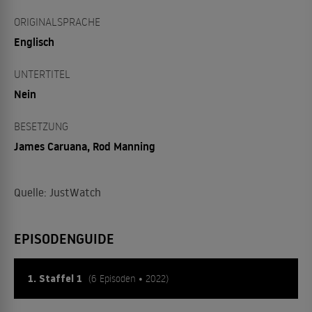
ORIGINALSPRACHE
Englisch
UNTERTITEL
Nein
BESETZUNG
James Caruana, Rod Manning
Quelle: JustWatch
EPISODENGUIDE
1. Staffel 1
(6 Episoden • 2022)