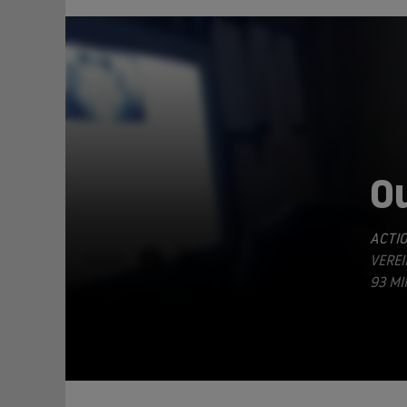
O
ACTI
TEILEN
VEREI
3 MI