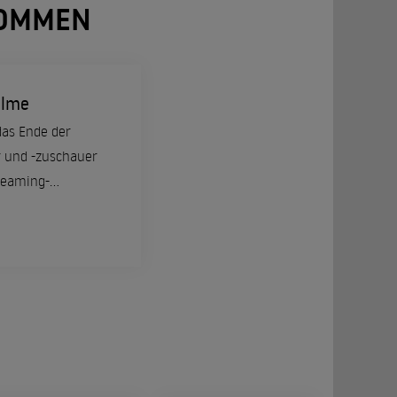
NOMMEN
ilme
das Ende der
er und -zuschauer
reaming-...