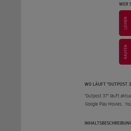
WER S
LEIHEN
KAUFEN
WO LÄUFT "OUTPOST 3
"Outpost 37" läuft aktu
Google Play Movies
,
Yo
INHALTSBESCHREIBUN