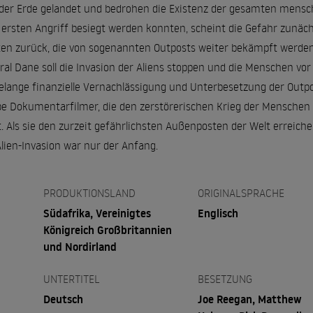
 der Erde gelandet und bedrohen die Existenz der gesamten mensc
m ersten Angriff besiegt werden konnten, scheint die Gefahr zunäc
aten zurück, die von sogenannten Outposts weiter bekämpft werden
ral Dane soll die Invasion der Aliens stoppen und die Menschen vo
relange finanzielle Vernachlässigung und Unterbesetzung der Outpo
e Dokumentarfilmer, die den zerstörerischen Krieg der Menschen 
tet. Als sie den zurzeit gefährlichsten Außenposten der Welt erreic
lien-Invasion war nur der Anfang.
PRODUKTIONSLAND
ORIGINALSPRACHE
Südafrika, Vereinigtes
Englisch
Königreich Großbritannien
und Nordirland
UNTERTITEL
BESETZUNG
Deutsch
Joe Reegan, Matthew