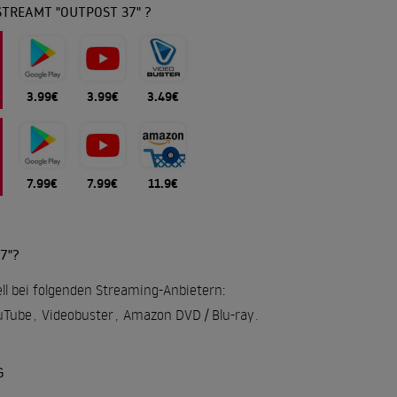
TREAMT "OUTPOST 37" ?
3.99€
3.99€
3.49€
7.99€
7.99€
11.9€
7"?
ell bei folgenden Streaming-Anbietern:
uTube
,
Videobuster
,
Amazon DVD / Blu-ray
.
G