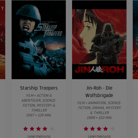
Starship Troopers
Jin-Roh - Die
Wolfsbrigade
FILM • ACTION &
ABENTEUER, SCIENCE-
FILM • ANIMATION, SCIENCE-
FICTION, MYSTERY &
FICTION, DRAMA, MYSTERY
THRILLER
& THRILLER
1997 • 129 MIN.
1999 • 102 MIN.
Lesermeinung
Lesermeinung