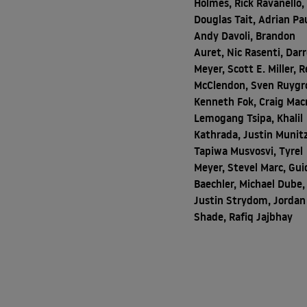
Holmes, Rick Ravanello,
Douglas Tait, Adrian Pau
Andy Davoli, Brandon
Auret, Nic Rasenti, Dar
Meyer, Scott E. Miller, R
McClendon, Sven Ruygr
Kenneth Fok, Craig Mac
Lemogang Tsipa, Khalil
Kathrada, Justin Munitz
Tapiwa Musvosvi, Tyrel
Meyer, Stevel Marc, Gui
Baechler, Michael Dube,
Justin Strydom, Jordan
Shade, Rafiq Jajbhay