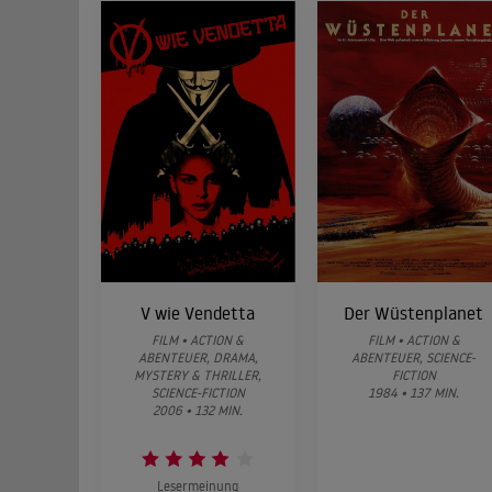
V wie Vendetta
Der Wüstenplanet
FILM • ACTION &
FILM • ACTION &
ABENTEUER, DRAMA,
ABENTEUER, SCIENCE-
MYSTERY & THRILLER,
FICTION
SCIENCE-FICTION
1984 • 137 MIN.
2006 • 132 MIN.
Lesermeinung