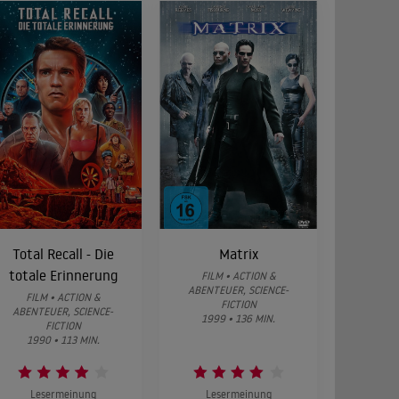
Total Recall - Die
Matrix
totale Erinnerung
FILM • ACTION &
ABENTEUER, SCIENCE-
FILM • ACTION &
FICTION
ABENTEUER, SCIENCE-
1999 • 136 MIN.
FICTION
1990 • 113 MIN.
Lesermeinung
Lesermeinung