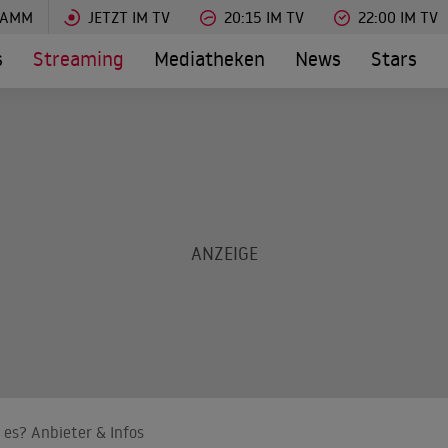
RAMM
JETZT IM TV
20:15 IM TV
22:00 IM TV
s
Streaming
Mediatheken
News
Stars
es? Anbieter & Infos