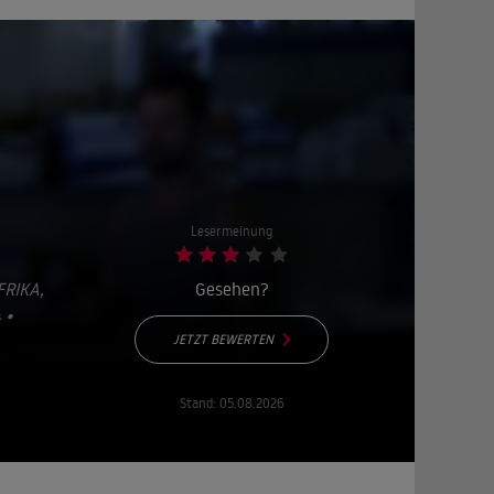
Lesermeinung
RIKA,
Gesehen?
 9
JETZT BEWERTEN
Stand:
05.08.2026