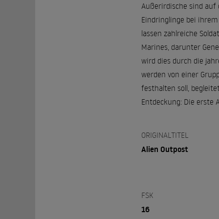
Außerirdische sind auf
Eindringlinge bei ihre
lassen zahlreiche Sold
Marines, darunter Gene
wird dies durch die jah
werden von einer Grupp
festhalten soll, beglei
Entdeckung: Die erste A
ORIGINALTITEL
Alien Outpost
FSK
16