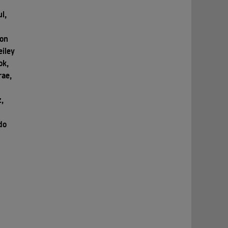
l,
ron
eiley
ok,
rae,
,
do