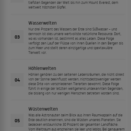
tiefsten Gegenden der Welt bis hin zum Mount Everest, dem
weltweit höchsten Gipfel.
Wasserwelten
Nur drei Prozent des Wassers der Erde sind Süßwasser – und
dennoch ist dies unsere wertvollste natürliche Ressource. Dort,
03
wo es vorhanden ist, bestimmt es alles Leben. Diese Folge
verfolgt den Lauf der Flüsse von ihren Quellen in den Bergen bis
zum Meer und stellt deren einzigartige und spektakuläre
Tierwelt vor.
Höhlenwelten
Höhlen gehören zu den seltenen Lebensräumen, die nicht direkt
04
von der Sonne beeinflusst werden; nichtsdestoweniger werden
diese Orte von verschiedenen Tierarten bewohnt. Diese Folge
führt in einige der letzten weitgehend unbekannten Gegenden,
die bislang von nur wenigen Menschen betreten worden sind.
Wüstenwelten
Was alle Astronauten beim Blick aus ihren Raumkapseln auf die
05
Erde deutlich erkennen, sind die Wüsten unseres Planeten. Sie
bedecken erstaunliche 30 Prozent der gesamten Landfläche.
Vom Weltraum aus erscheinen sie leer und leblos. Bei genauerem