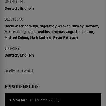
UNTERTITEL
Deutsch, Englisch
BESETZUNG
David Attenborough, Sigourney Weaver, Nikolay Drozdov,
Mike Holding, Tania Jenkins, Thomas Anguti Johnston,
Michael Kelem, Mark Linfield, Peter Perlstein
SPRACHE
Deutsch, Englisch
Quelle: JustWatch
EPISODENGUIDE
1. Staffel 1
(13 Episoden • 2006)