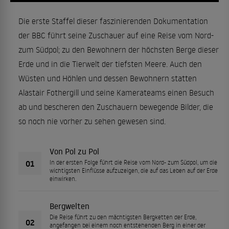
Die erste Staffel dieser faszinierenden Dokumentation
der BBC führt seine Zuschauer auf eine Reise vom Nord-
zum Südpol; zu den Bewohnern der höchsten Berge dieser
Erde und in die Tierwelt der tiefsten Meere. Auch den
Wüsten und Höhlen und dessen Bewohnern statten
Alastair Fothergill und seine Kamerateams einen Besuch
ab und bescheren den Zuschauern bewegende Bilder, die
so noch nie vorher zu sehen gewesen sind.
Von Pol zu Pol
01
In der ersten Folge führt die Reise vom Nord- zum Südpol, um die
wichtigsten Einflüsse aufzuzeigen, die auf das Leben auf der Erde
einwirken.
Bergwelten
Die Reise führt zu den mächtigsten Bergketten der Erde,
02
angefangen bei einem noch entstehenden Berg in einer der