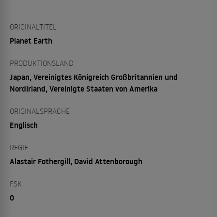
ORIGINALTITEL
Planet Earth
PRODUKTIONSLAND
Japan, Vereinigtes Königreich Großbritannien und
Nordirland, Vereinigte Staaten von Amerika
ORIGINALSPRACHE
Englisch
REGIE
Alastair Fothergill, David Attenborough
FSK
0