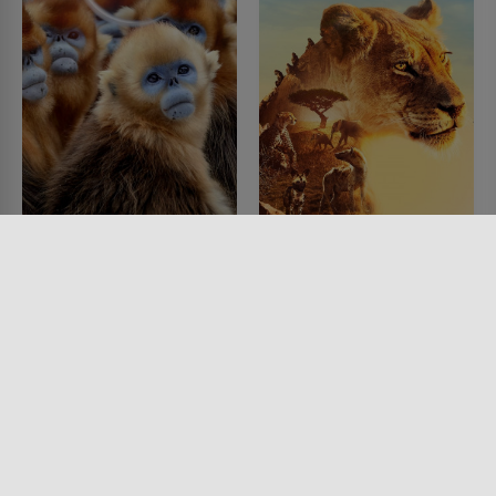
Sieben Kontinente - Ein
Serengeti
Planet
SERIE • DOKUMENTATIONEN
2019 - 2023
SERIE • DOKUMENTATIONEN,
KINDER & FAMILIE
2019 - 2020
Lesermeinung
Lesermeinung