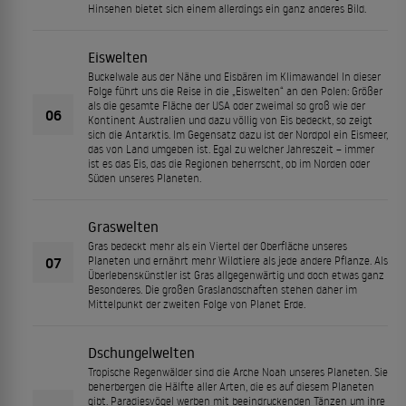
Hinsehen bietet sich einem allerdings ein ganz anderes Bild.
Eiswelten
Buckelwale aus der Nähe und Eisbären im Klimawandel In dieser
Folge führt uns die Reise in die „Eiswelten“ an den Polen: Größer
als die gesamte Fläche der USA oder zweimal so groß wie der
06
Kontinent Australien und dazu völlig von Eis bedeckt, so zeigt
sich die Antarktis. Im Gegensatz dazu ist der Nordpol ein Eismeer,
das von Land umgeben ist. Egal zu welcher Jahreszeit – immer
ist es das Eis, das die Regionen beherrscht, ob im Norden oder
Süden unseres Planeten.
Graswelten
Gras bedeckt mehr als ein Viertel der Oberfläche unseres
07
Planeten und ernährt mehr Wildtiere als jede andere Pflanze. Als
Überlebenskünstler ist Gras allgegenwärtig und doch etwas ganz
Besonderes. Die großen Graslandschaften stehen daher im
Mittelpunkt der zweiten Folge von Planet Erde.
Dschungelwelten
Tropische Regenwälder sind die Arche Noah unseres Planeten. Sie
beherbergen die Hälfte aller Arten, die es auf diesem Planeten
gibt. Paradiesvögel werben mit beeindruckenden Tänzen um ihre