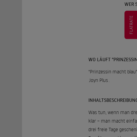
WER S
FLATRATE
WO LÄUFT "PRINZESSI
"Prinzessin macht blau"
Joyn Plus
.
INHALTSBESCHREIBUN
Was tun, wenn man dre
klar – man macht einfa
drei freie Tage gesche