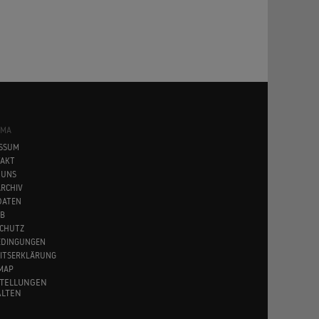
SMA
SSUM
AKT
 UNS
RCHIV
DATEN
B
CHUTZ
EDINGUNGEN
EITSERKLÄRUNG
MAP
STELLUNGEN
LTEN