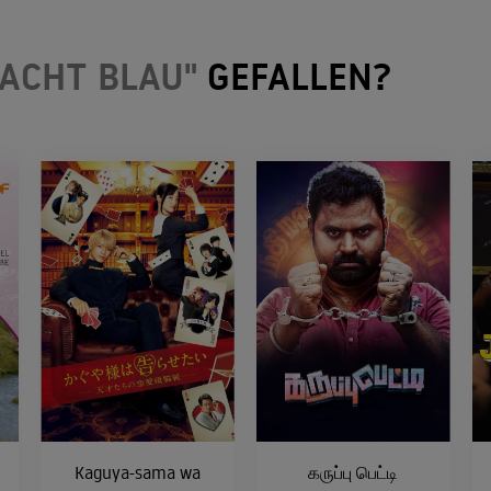
MACHT BLAU"
GEFALLEN?
Kaguya-sama wa
கருப்பு பெட்டி