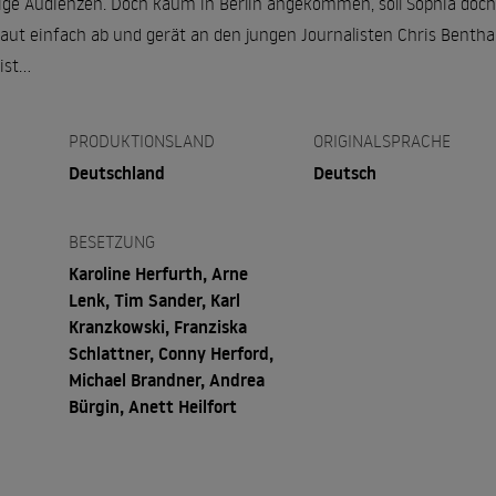
ge Audienzen. Doch kaum in Berlin angekommen, soll Sophia doch w
t einfach ab und gerät an den jungen Journalisten Chris Bentha
ist…
PRODUKTIONSLAND
ORIGINALSPRACHE
Deutschland
Deutsch
BESETZUNG
Karoline Herfurth, Arne
Lenk, Tim Sander, Karl
Kranzkowski, Franziska
Schlattner, Conny Herford,
Michael Brandner, Andrea
Bürgin, Anett Heilfort