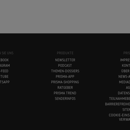
 SIE UNS
PRODUKTE
PRI
EBOOK
NEWSLETTER
IMPRE
TAGRAM
PODCAST
KONT
-FEED
THEMEN-DOSSIERS
ÜBER
UTUBE
PRISMA-APP
NEWS-A
TSAPP
PRISMA-SHOPPING
MEDIA
RATGEBER
AG
PRISMA TREND
DATENS
SENDERINFOS
TEILNAHMEB
BARRIEREFREIH
SITE
COOKIE-EIN
VERWA