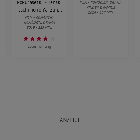
kokurasetai ~ Tensai
FILM • KOMÖDIEN, DRAMA,
KINDER & FAMILIE
tachi no ren'ai zunô
2024 • 107 MIN.
sen ~
FILM • ROMANTIK,
KOMÖDIEN, DRAMA
2019 • 113 MIN.
Lesermeinung