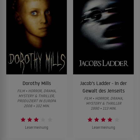
Dorothy Mills
Jacob's Ladder - In der
Gewalt des Jenseits
FILM • HORROR, DRAMA,
MYSTERY & THRILLER,
FILM • HORROR, DRAMA,
PRODUZIERT IN EUROPA
MYSTERY & THRILLER
2008 • 102 MIN.
1990 • 113 MIN.
Lesermeinung
Lesermeinung