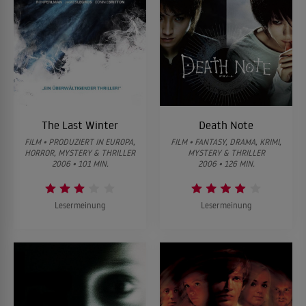
The Last Winter
Death Note
FILM • PRODUZIERT IN EUROPA,
FILM • FANTASY, DRAMA, KRIMI,
HORROR, MYSTERY & THRILLER
MYSTERY & THRILLER
2006 • 101 MIN.
2006 • 126 MIN.
Lesermeinung
Lesermeinung