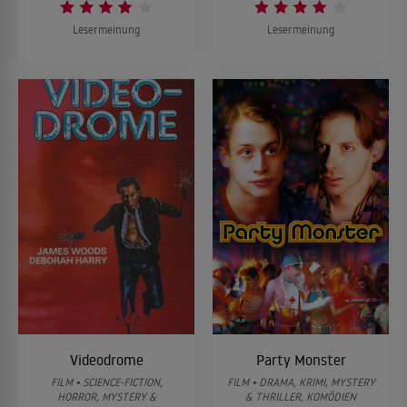
Lesermeinung
Lesermeinung
Videodrome
Party Monster
FILM • SCIENCE-FICTION,
FILM • DRAMA, KRIMI, MYSTERY
HORROR, MYSTERY &
& THRILLER, KOMÖDIEN