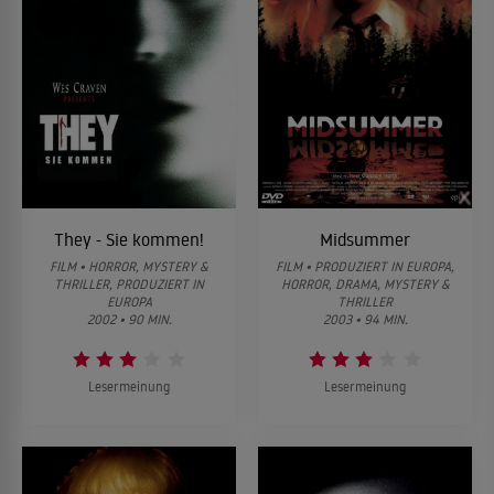
They - Sie kommen!
Midsummer
FILM • HORROR, MYSTERY &
FILM • PRODUZIERT IN EUROPA,
THRILLER, PRODUZIERT IN
HORROR, DRAMA, MYSTERY &
EUROPA
THRILLER
2002 • 90 MIN.
2003 • 94 MIN.
Lesermeinung
Lesermeinung