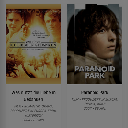
Was nützt die Liebe in
Paranoid Park
Gedanken
FILM • PRODUZIERT IN EUROPA,
DRAMA, KRIMI
FILM • ROMANTIK, DRAMA,
2007 • 85 MIN.
PRODUZIERT IN EUROPA, KRIMI,
HISTORISCH
2004 • 89 MIN.