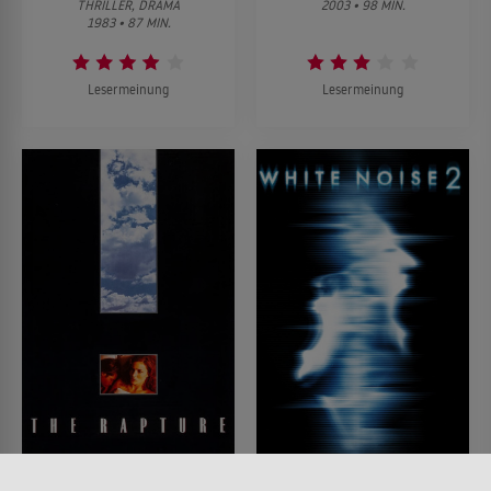
THRILLER, DRAMA
2003 • 98 MIN.
1983 • 87 MIN.
Lesermeinung
Lesermeinung
Dunkle Erleuchtung
White Noise 2 - Fürchte