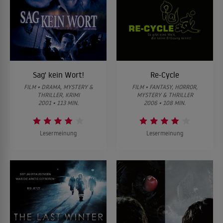
Sag' kein Wort!
Re-Cycle
FILM • DRAMA, MYSTERY &
FILM • FANTASY, HORROR,
THRILLER, KRIMI
MYSTERY & THRILLER
2001 • 113 MIN.
2006 • 108 MIN.
Lesermeinung
Lesermeinung