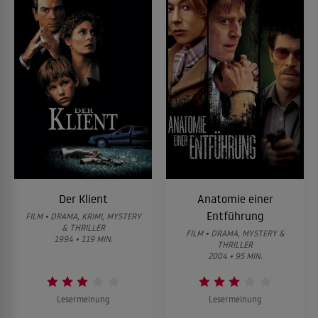
Der Klient
Anatomie einer
Entführung
FILM • DRAMA, KRIMI, MYSTERY
& THRILLER
FILM • DRAMA, MYSTERY &
1994 • 119 MIN.
THRILLER
2004 • 95 MIN.
Lesermeinung
Lesermeinung