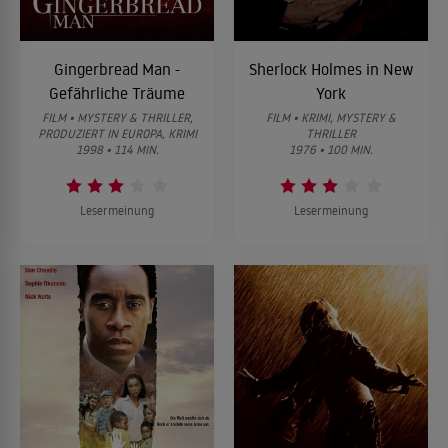
Gingerbread Man -
Sherlock Holmes in New
Gefährliche Träume
York
FILM • MYSTERY & THRILLER,
FILM • KRIMI, MYSTERY &
PRODUZIERT IN EUROPA, KRIMI
THRILLER
1998 • 114 MIN.
1976 • 100 MIN.
Lesermeinung
Lesermeinung