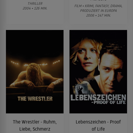
THRILLER
FILM • KRIMI, FANTASY, DRAMA,
2004 • 126 MIN.
PRODUZIERT IN EUROPA
2006 • 147 MIN.
The Wrestler - Ruhm,
Lebenszeichen - Proof
Liebe, Schmerz
of Life