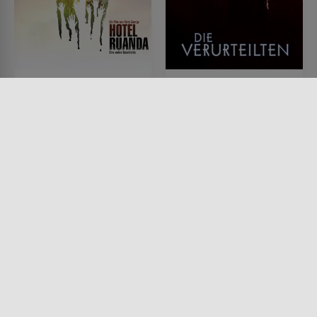
Hotel Ruanda
Die Verurteilten
FILM • DRAMA, HISTORISCH,
FILM • DRAMA, KRIMI
KRIEG & MILITÄR
1994 • 142 MIN.
2004 • 122 MIN.
Lesermeinung
Lesermeinung