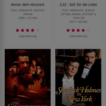
Hinter dem Horizont
2:22 - Zeit für die Liebe
FILM • ROMANTIK, FANTASY,
FILM • ROMANTIK, SCIENCE-
DRAMA
FICTION, DRAMA, MYSTERY &
1998 • 113 MIN.
THRILLER
2017 • 99 MIN.
Lesermeinung
Lesermeinung