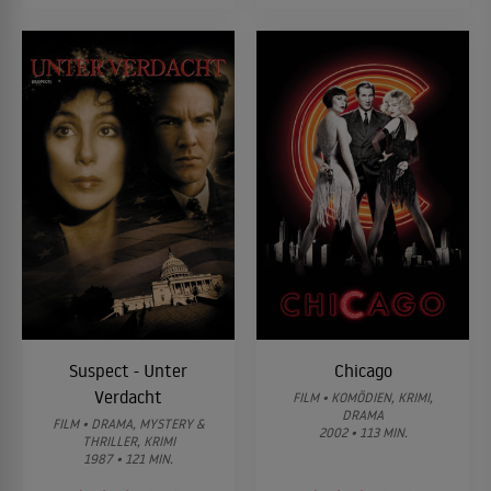
Suspect - Unter
Chicago
Verdacht
FILM • KOMÖDIEN, KRIMI,
DRAMA
FILM • DRAMA, MYSTERY &
2002 • 113 MIN.
THRILLER, KRIMI
1987 • 121 MIN.