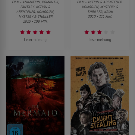
FILM • ANIMATION, ROMANTIK,
FILM • ACTION & ABENTEUER,
FANTASY, ACTION &
KOMÖDIEN, MYSTERY &
ABENTEUER, KOMÖDIEN,
THRILLER, KRIMI
MYSTERY & THRILLER
2010 • 111 MIN.
2025 • 100 MIN.
Lesermeinung
Lesermeinung