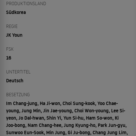
PRODUKTIONSLAND
Südkorea
REGIE
JK Youn
FSK
16
UNTERTITEL
Deutsch
BESETZUNG
Im Chang-jung, Ha Ji-won, Choi Sung-kook, Yoo Chae-
young, Jung Min, Jin Jae-young, Choi Won-young, Lee Si-
yeon, Jo Dal-hwan, Shin Yi, Yun Si-hu, Ham So-won, Ki
Joo-bong, Nam Chang-hee, Jung Kyung-ho, Park Jun-gyu,
Sunwoo Eun-Sook, Min Jung, Gi Ju-bong, Chang Jung Lim,