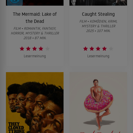
The Mermaid: Lake of
Caught Stealing
the Dead
FILM • KOMÖDIEN, KRIMI,
MYSTERY & THRILLER
FILM • ROMANTIK, FANTASY,
2025 • 107 MIN.
HORROR, MYSTERY & THRILLER
2018 • 87 MIN.
Lesermeinung
Lesermeinung