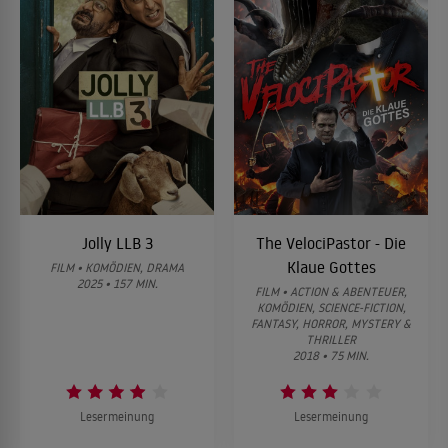
Jolly LLB 3
The VelociPastor - Die
Klaue Gottes
FILM • KOMÖDIEN, DRAMA
2025 • 157 MIN.
FILM • ACTION & ABENTEUER,
KOMÖDIEN, SCIENCE-FICTION,
FANTASY, HORROR, MYSTERY &
THRILLER
2018 • 75 MIN.
Lesermeinung
Lesermeinung