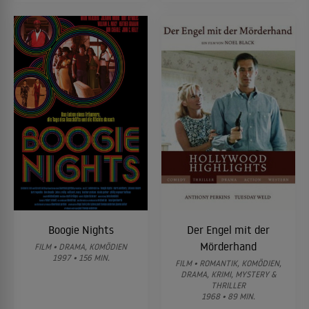
Boogie Nights
Der Engel mit der
Mörderhand
FILM • DRAMA, KOMÖDIEN
1997 • 156 MIN.
FILM • ROMANTIK, KOMÖDIEN,
DRAMA, KRIMI, MYSTERY &
THRILLER
1968 • 89 MIN.