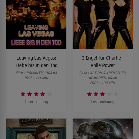
Leaving Las Vegas:
3 Engel für Charlie -
Liebe bis in den Tod
Volle Power
FILM • ROMANTIK, DRAMA
FILM • ACTION & ABENTEUER,
1995 • 111 MIN.
KOMÖDIEN, KRIMI
2003 • 106 MIN.
Lesermeinung
Lesermeinung