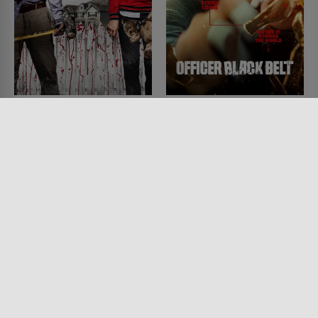
Mom and Dad
Officer Black Belt
FILM • KOMÖDIEN, HORROR,
FILM • ACTION & ABENTEUER,
MYSTERY & THRILLER
KOMÖDIEN, KRIMI, DRAMA
2018 • 86 MIN.
2024 • 108 MIN.
Lesermeinung
Lesermeinung