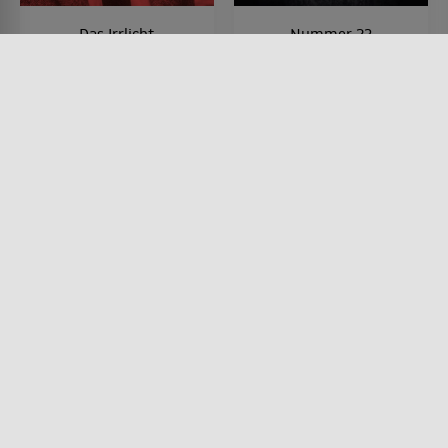
Das Irrlicht
Nummer 23
FILM • DRAMA, PRODUZIERT IN
FILM • MYSTERY & THRILLER,
EUROPA
KRIMI, DRAMA
1963 • 108 MIN.
2007 • 98 MIN.
Lesermeinung
Lesermeinung