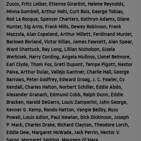
Zucco, Fritz Leiber, Etienne Girardot, Helene Reynolds,
Minna Gombell, Arthur Hohl, Curt Bois, George Tobias,
Rod La Rocque, Spencer Charters, Kathryn Adams, Diane
Hunter, Sig Arno, Frank Mills, Dewey Robinson, Frank
Mazzola, Alan Copeland, Arthur Millett, Ferdinand Munier,
Barlowe Borland, Victor Kilian, James Fawcett, Alan Spear,
Ward Shattuck, Ray Long, Lillian Nicholson, Gisela
Werbisek, Harry Cording, Angela Mulinos, Lionel Belmore,
Earl Clyde, Thom Fox, Gretl Dupont, Tempe Pigott, Nestor
Paiva, Arthur Dulac, Vallejo Gantner, Charlie Hall, George
Barrows, Peter Godfrey, Edward Groag, J. C. Fowler, Cy
Kendall, Charles Halton, Norbert Schiller, Eddie Abdo,
Alexander Granach, Edmund Cobb, Ralph Dunn, Eddie
Bracken, Harold DeGarro, Louis Zamperini, John George,
Kenner G. Kemp, Rondo Hatton, Vangie Beilby, Russ
Powell, Louis Adlon, Paul Newlan, Dick Dickinson, Joseph
P. Mack, Charles Drake, Richard Clayton, Theodore Lorch,
Eddie Dew, Margaret McWade, Jack Perrin, Hector V.
Sarno, Margaret Seddon, Maureen O\'Hara