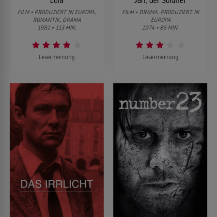
Lola
Jan, der Söldner
FILM • PRODUZIERT IN EUROPA,
FILM • DRAMA, PRODUZIERT IN
ROMANTIK, DRAMA
EUROPA
1981 • 113 MIN.
1974 • 85 MIN.
Lesermeinung
Lesermeinung