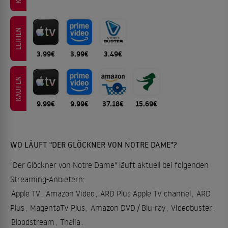
LEIHEN
3.99€
3.99€
3.49€
KAUFEN
9.99€
9.99€
37.18€
15.69€
WO LÄUFT "DER GLÖCKNER VON NOTRE DAME"?
"Der Glöckner von Notre Dame" läuft aktuell bei folgenden
Streaming-Anbietern:
Apple TV
,
Amazon Video
,
ARD Plus Apple TV channel
,
ARD
Plus
,
MagentaTV Plus
,
Amazon DVD / Blu-ray
,
Videobuster
,
Bloodstream
,
Thalia
.