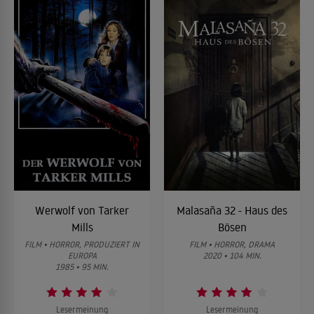
Werwolf von Tarker
Malasaña 32 - Haus des
Mills
Bösen
FILM • HORROR, PRODUZIERT IN
FILM • HORROR, DRAMA
EUROPA
2020 • 104 MIN.
1985 • 95 MIN.
Lesermeinung
Lesermeinung