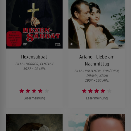
Hexensabbat
Ariane - Liebe am
Nachmittag
FILM • HORROR, FANTASY
1977 • 92 MIN.
FILM • ROMANTIK, KOMÖDIEN,
DRAMA, KRIMI
1957 • 130 MIN.
Lesermeinung
Lesermeinung