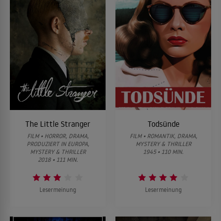
The Little Stranger
Todsünde
FILM • HORROR, DRAMA,
FILM • ROMANTIK, DRAMA,
PRODUZIERT IN EUROPA,
MYSTERY & THRILLER
MYSTERY & THRILLER
1945 • 110 MIN.
2018 • 111 MIN.
Lesermeinung
Lesermeinung