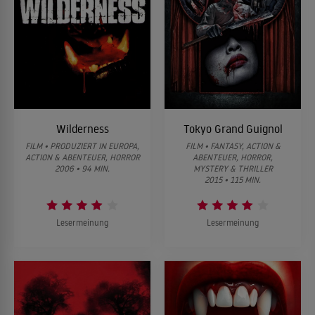
Wilderness
Tokyo Grand Guignol
FILM • PRODUZIERT IN EUROPA,
FILM • FANTASY, ACTION &
ACTION & ABENTEUER, HORROR
ABENTEUER, HORROR,
2006 • 94 MIN.
MYSTERY & THRILLER
2015 • 115 MIN.
Lesermeinung
Lesermeinung