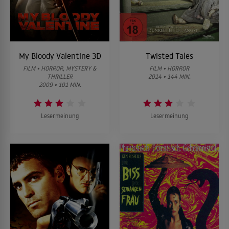
My Bloody Valentine 3D
Twisted Tales
FILM • HORROR, MYSTERY &
FILM • HORROR
THRILLER
2014 • 144 MIN.
2009 • 101 MIN.
Lesermeinung
Lesermeinung