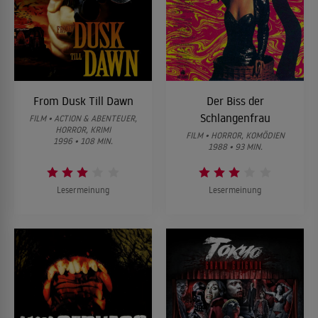
From Dusk Till Dawn
Der Biss der
Schlangenfrau
FILM • ACTION & ABENTEUER,
HORROR, KRIMI
FILM • HORROR, KOMÖDIEN
1996 • 108 MIN.
1988 • 93 MIN.
Lesermeinung
Lesermeinung