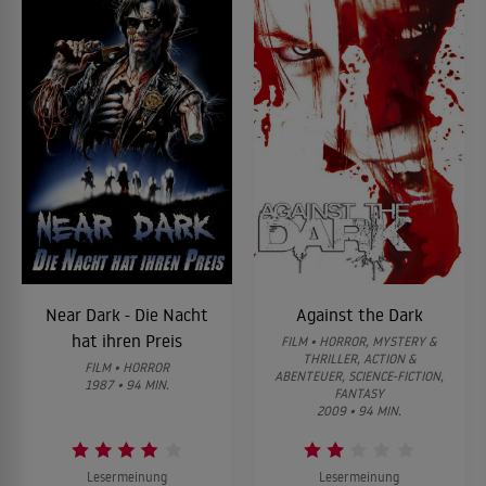
Near Dark - Die Nacht
Against the Dark
hat ihren Preis
FILM • HORROR, MYSTERY &
THRILLER, ACTION &
FILM • HORROR
ABENTEUER, SCIENCE-FICTION,
1987 • 94 MIN.
FANTASY
2009 • 94 MIN.
Lesermeinung
Lesermeinung