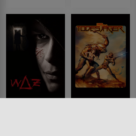
WAZ - Welche Qualen
Der Todesjäger
erträgst du?
FILM • FANTASY, ACTION &
ABENTEUER
FILM • HORROR, DRAMA,
1983 • 80 MIN.
MYSTERY & THRILLER, KRIMI
2007 • 104 MIN.