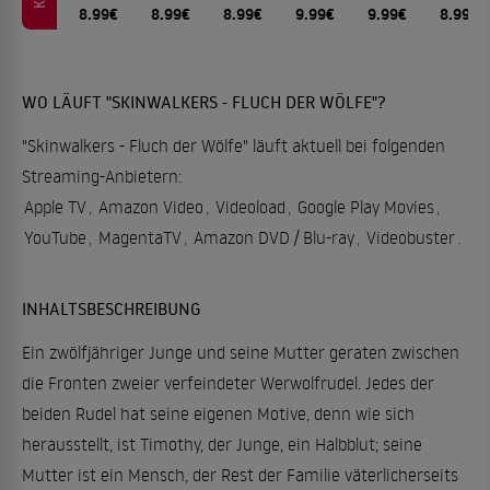
8.99€
8.99€
8.99€
9.99€
9.99€
8.99€
WO LÄUFT "SKINWALKERS - FLUCH DER WÖLFE"?
"Skinwalkers - Fluch der Wölfe" läuft aktuell bei folgenden
Streaming-Anbietern:
Apple TV
,
Amazon Video
,
Videoload
,
Google Play Movies
,
YouTube
,
MagentaTV
,
Amazon DVD / Blu-ray
,
Videobuster
.
INHALTSBESCHREIBUNG
Ein zwölfjähriger Junge und seine Mutter geraten zwischen
die Fronten zweier verfeindeter Werwolfrudel. Jedes der
beiden Rudel hat seine eigenen Motive, denn wie sich
herausstellt, ist Timothy, der Junge, ein Halbblut; seine
Mutter ist ein Mensch, der Rest der Familie väterlicherseits