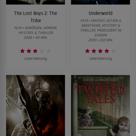
The Lost Boys 2: The
Underworld
Tribe
FILM • FANTASY, ACTION &
ABENTEUER, MYSTERY &
FILM • KOMÖDIEN, HORROR,
THRILLER, PRODUZIERT IN
MYSTERY & THRILLER
EUROPA
2008 • 90 MIN.
2003 • 122 MIN.
Lesermeinung
Lesermeinung