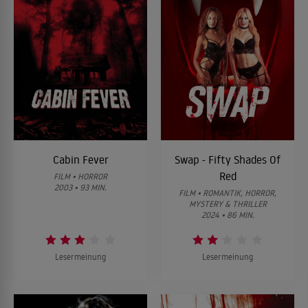
Cabin Fever
Swap - Fifty Shades Of
Red
FILM • HORROR
2003 • 93 MIN.
FILM • ROMANTIK, HORROR,
MYSTERY & THRILLER
2024 • 86 MIN.
Lesermeinung
Lesermeinung