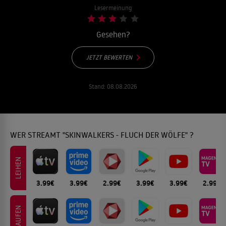
Lesermeinung
Gesehen?
JETZT BEWERTEN
Stand:
08.08.2026
WER STREAMT "SKINWALKERS - FLUCH DER WÖLFE" ?
LEIHEN
3.99€
3.99€
2.99€
3.99€
3.99€
2.99€
KAUFEN