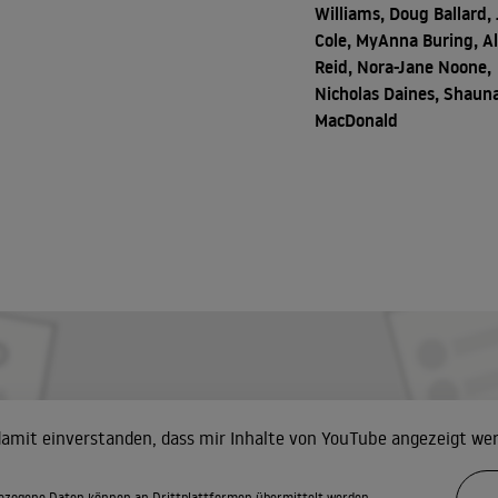
Williams, Doug Ballard,
Cole, MyAnna Buring, A
Reid, Nora-Jane Noone,
Nicholas Daines, Shaun
MacDonald
 damit einverstanden, dass mir Inhalte von YouTube angezeigt we
zogene Daten können an Drittplattformen übermittelt werden.