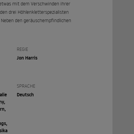
 etwas mit dem Verschwinden ihrer
en drei Höhlenkletterspezialisten
n. Neben den geräuschempfindlichen
REGIE
Jon Harris
SPRACHE
alie
Deutsch
hy,
rn,
ngs,
sika