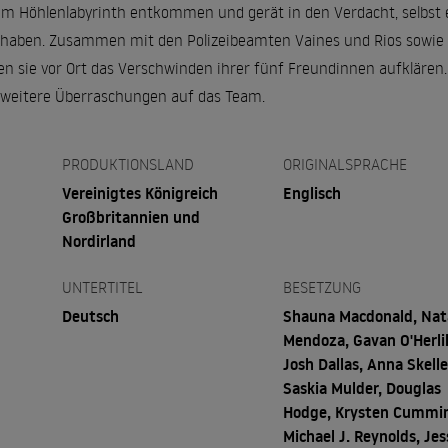
em Höhlenlabyrinth entkommen und gerät in den Verdacht, selbst
haben. Zusammen mit den Polizeibeamten Vaines und Rios sowie d
len sie vor Ort das Verschwinden ihrer fünf Freundinnen aufkläre
 weitere Überraschungen auf das Team.
PRODUKTIONSLAND
ORIGINALSPRACHE
Vereinigtes Königreich
Englisch
Großbritannien und
Nordirland
UNTERTITEL
BESETZUNG
Deutsch
Shauna Macdonald, Nat
Mendoza, Gavan O'Herli
Josh Dallas, Anna Skelle
Saskia Mulder, Douglas
Hodge, Krysten Cummi
Michael J. Reynolds, Jes