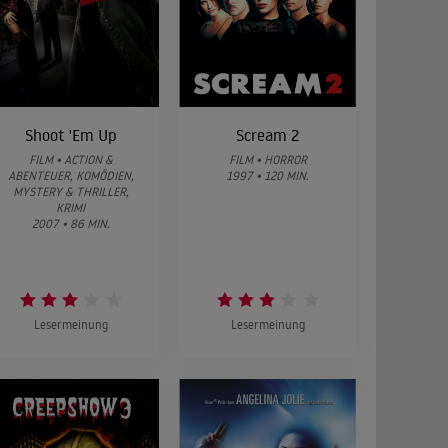
Shoot 'Em Up
Scream 2
FILM • ACTION &
FILM • HORROR
ABENTEUER, KOMÖDIEN,
1997 • 120 MIN.
MYSTERY & THRILLER,
KRIMI
2007 • 86 MIN.
Lesermeinung
Lesermeinung