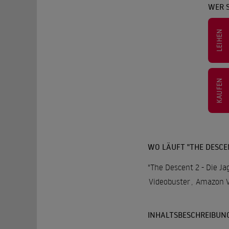
WER S
LEIHEN
KAUFEN
WO LÄUFT "THE DESCEN
"The Descent 2 - Die Ja
Videobuster
,
Amazon V
INHALTSBESCHREIBUN