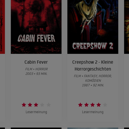
Cabin Fever
Creepshow 2 - Kleine
Horrorgeschichten
FILM • HORROR
2003 • 93 MIN.
FILM • FANTASY, HORROR,
KOMÖDIEN
1987 • 92 MIN.
Lesermeinung
Lesermeinung