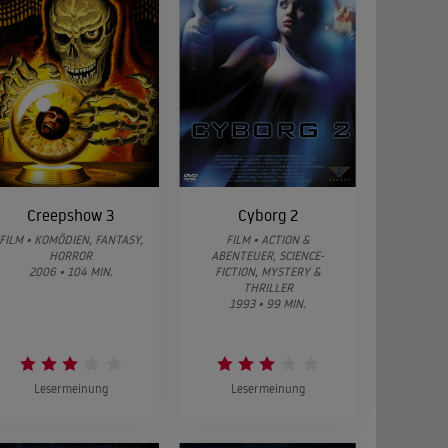
Creepshow 3
Cyborg 2
FILM • KOMÖDIEN, FANTASY,
FILM • ACTION &
HORROR
ABENTEUER, SCIENCE-
2006 • 104 MIN.
FICTION, MYSTERY &
THRILLER
1993 • 99 MIN.
Lesermeinung
Lesermeinung