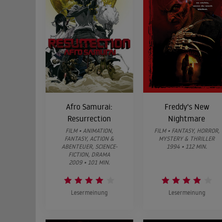
Afro Samurai:
Freddy's New
Resurrection
Nightmare
FILM • ANIMATION,
FILM • FANTASY, HORROR,
FANTASY, ACTION &
MYSTERY & THRILLER
ABENTEUER, SCIENCE-
1994 • 112 MIN.
FICTION, DRAMA
2009 • 101 MIN.
Lesermeinung
Lesermeinung