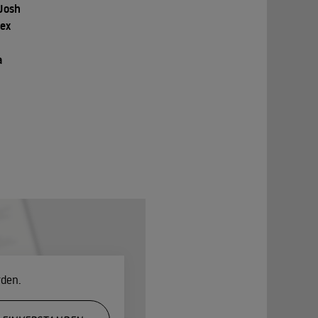
 Josh
lex
a
rden.