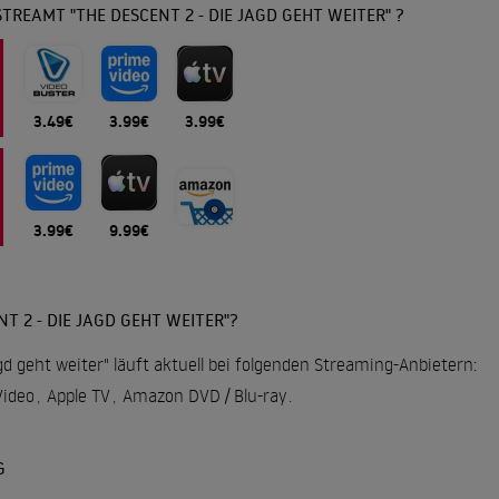
TREAMT "THE DESCENT 2 - DIE JAGD GEHT WEITER" ?
3.49€
3.99€
3.99€
3.99€
9.99€
T 2 - DIE JAGD GEHT WEITER"?
gd geht weiter" läuft aktuell bei folgenden Streaming-Anbietern:
ideo
,
Apple TV
,
Amazon DVD / Blu-ray
.
G