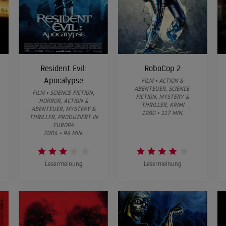
Resident Evil:
RoboCop 2
Apocalypse
FILM • ACTION &
ABENTEUER, SCIENCE-
FILM • SCIENCE-FICTION,
FICTION, MYSTERY &
HORROR, ACTION &
THRILLER, KRIMI
ABENTEUER, MYSTERY &
1990 • 117 MIN.
THRILLER, PRODUZIERT IN
EUROPA
2004 • 94 MIN.
Lesermeinung
Lesermeinung