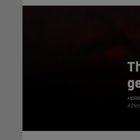
Th
g
TEILEN
HORR
KÖNIG