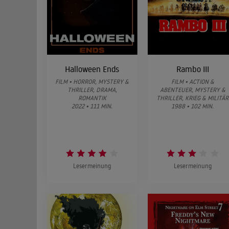
Halloween Ends
Rambo III
FILM • HORROR, MYSTERY &
FILM • ACTION &
THRILLER, DRAMA,
ABENTEUER, MYSTERY &
ROMANTIK
THRILLER, KRIEG & MILITÄR
2022 • 111 MIN.
1988 • 102 MIN.
Lesermeinung
Lesermeinung