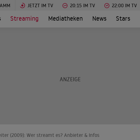
RAMM
JETZT IM TV
20:15 IM TV
22:00 IM TV
s
Streaming
Mediatheken
News
Stars
eiter (2009): Wer streamt es? Anbieter & Infos