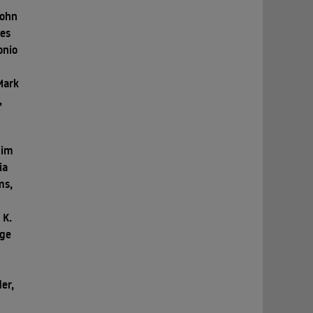
John
les
onio
Mark
,
Jim
ia
ms,
 K.
ige
er,