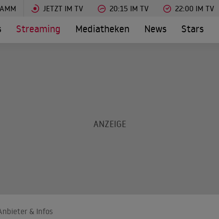
RAMM
JETZT IM TV
20:15 IM TV
22:00 IM TV
s
Streaming
Mediatheken
News
Stars
nbieter & Infos