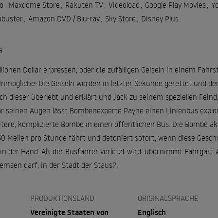
o
,
Maxdome Store
,
Rakuten TV
,
Videoload
,
Google Play Movies
,
Y
obuster
,
Amazon DVD / Blu-ray
,
Sky Store
,
Disney Plus
.
G
Millionen Dollar erpressen, oder die zufälligen Geiseln in einem Fahrs
nmögliche: Die Geiseln werden in letzter Sekunde gerettet und der 
h dieser überlebt und erklärt und Jack zu seinem speziellen Feind,
or seinen Augen lässt Bombenexperte Payne einen Linienbus explod
itere, komplizierte Bombe in einen öffentlichen Bus. Die Bombe akt
50 Meilen pro Stunde fährt und detoniert sofort, wenn diese Gesch
in der Hand. Als der Busfahrer verletzt wird, übernimmt Fahrgast
emsen darf, in der Stadt der Staus?!
PRODUKTIONSLAND
ORIGINALSPRACHE
Vereinigte Staaten von
Englisch