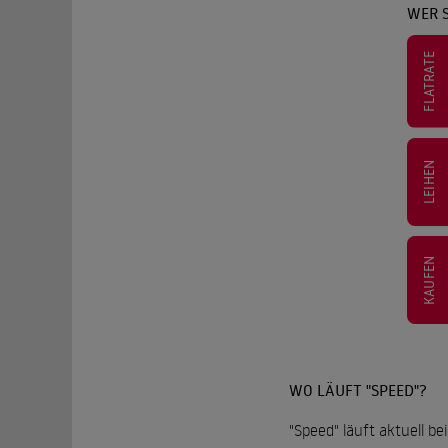
WER S
FLATRATE
LEIHEN
KAUFEN
WO LÄUFT "SPEED"?
"Speed" läuft aktuell b