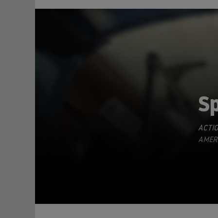
S
ACTI
TEILEN
AMERI