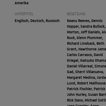
Amerika
UNTERTITEL
BESETZUNG
Englisch, Deutsch, Russisch
Keanu Reeves, Dennis
Hopper, Sandra Bullock,
Morton, Jeff Daniels, Al
Ruck, Glenn Plummer,
Richard Lineback, Beth
Grant, Hawthorne Jame
Carlos Carrasco, David
Kriegel, Natsuko Ohama
Daniel Villarreal, Simon
Gad, Sherri Villanueva,
Margaret Medina, Jord
Lund, Robert Mailhouse
Patrick Fischler, Patrick
John Hurley, Susan Barn
Rick Dano, Michael Sotti
Jane Crawley, Anne