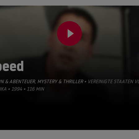
peed
ON & ABENTEUER
,
MYSTERY & THRILLER
• VEREINIGTE STAATEN V
KA • 1994 • 116 MIN