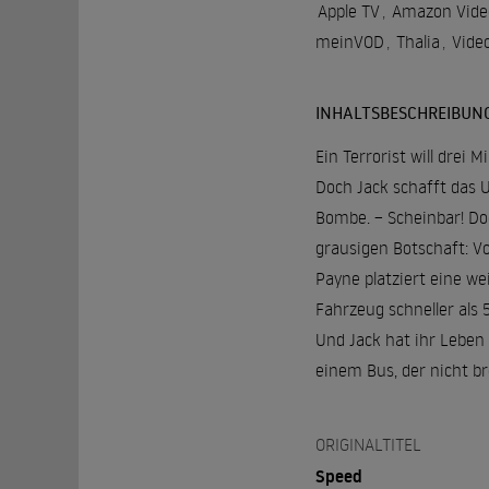
Apple TV
,
Amazon Vide
meinVOD
,
Thalia
,
Vide
INHALTSBESCHREIBUN
Ein Terrorist will drei 
Doch Jack schafft das U
Bombe. – Scheinbar! Doc
grausigen Botschaft: V
Payne platziert eine we
Fahrzeug schneller als 
Und Jack hat ihr Leben 
einem Bus, der nicht br
ORIGINALTITEL
Speed