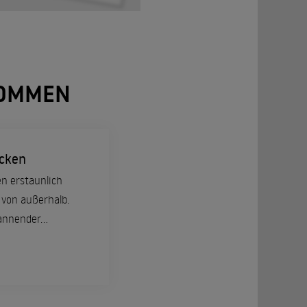
NOMMEN
ecken
n erstaunlich
 von außerhalb.
nnender...