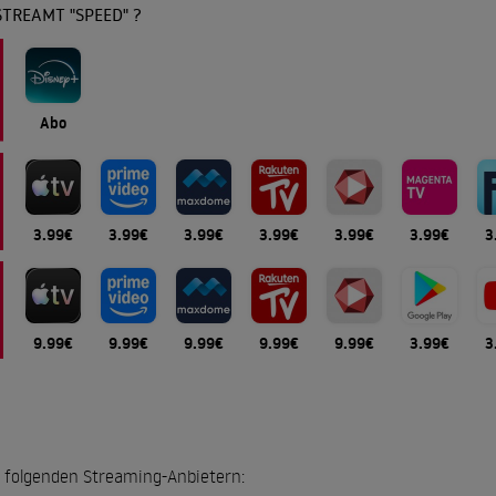
TREAMT "SPEED" ?
Abo
3.99€
3.99€
3.99€
3.99€
3.99€
3.99€
3
9.99€
9.99€
9.99€
9.99€
9.99€
3.99€
3
ei folgenden Streaming-Anbietern: