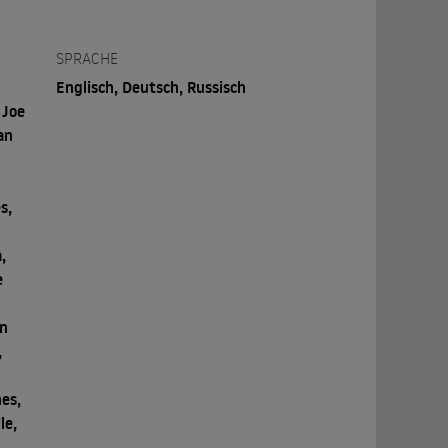
SPRACHE
Englisch, Deutsch, Russisch
 Joe
an
s,
,
e
an
,
es,
le,