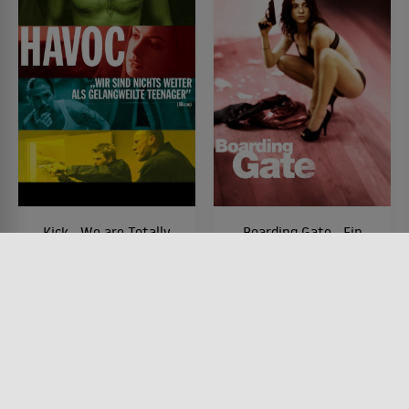
Kick - We are Totally
Boarding Gate - Ein
F*cking Bored
schmutziges Spiel
FILM • DRAMA, KRIMI,
FILM • PRODUZIERT IN EUROPA,
PRODUZIERT IN EUROPA
DRAMA, MYSTERY & THRILLER
2005 • 86 MIN.
2007 • 106 MIN.
Lesermeinung
Lesermeinung