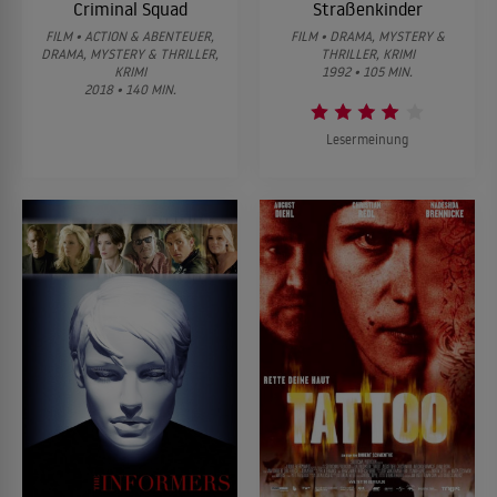
Criminal Squad
Straßenkinder
FILM • ACTION & ABENTEUER,
FILM • DRAMA, MYSTERY &
DRAMA, MYSTERY & THRILLER,
THRILLER, KRIMI
KRIMI
1992 • 105 MIN.
2018 • 140 MIN.
Lesermeinung