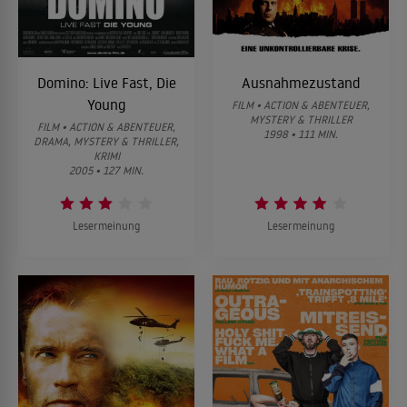
Domino: Live Fast, Die
Ausnahmezustand
Young
FILM • ACTION & ABENTEUER,
MYSTERY & THRILLER
FILM • ACTION & ABENTEUER,
1998 • 111 MIN.
DRAMA, MYSTERY & THRILLER,
KRIMI
2005 • 127 MIN.
Lesermeinung
Lesermeinung