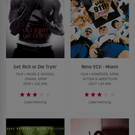
Get Rich or Die Tryin'
Reno 911! - Miami
FILM • MUSIK & MUSICAL,
FILM • KOMÖDIEN, KRIMI,
DRAMA, KRIMI
ACTION & ABENTEUER
2005 • 116 MIN.
2007 • 83 MIN.
Lesermeinung
Lesermeinung