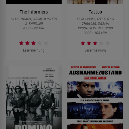
The Informers
Tattoo
FILM • DRAMA, KRIMI, MYSTERY
FILM • KRIMI, MYSTERY &
& THRILLER
THRILLER, DRAMA,
2008 • 98 MIN.
PRODUZIERT IN EUROPA
2002 • 104 MIN.
Lesermeinung
Lesermeinung