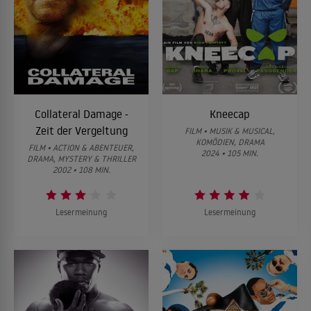
Collateral Damage -
Kneecap
Zeit der Vergeltung
FILM • MUSIK & MUSICAL,
KOMÖDIEN, DRAMA
FILM • ACTION & ABENTEUER,
2024 • 105 MIN.
DRAMA, MYSTERY & THRILLER
2002 • 108 MIN.
Lesermeinung
Lesermeinung