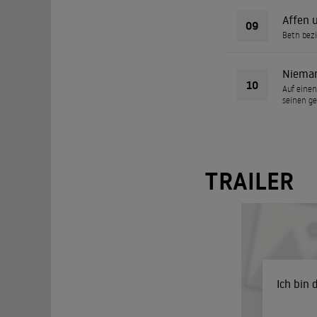
Affen 
09
Beth bezi
Nieman
10
Auf einen
seinen ge
TRAILER
Ich bin