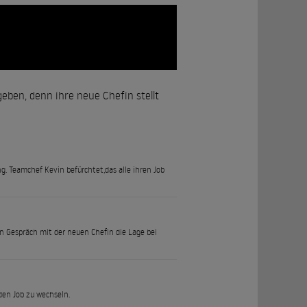
ben, denn ihre neue Chefin stellt
. Teamchef Kevin befürchtet,das alle ihren Job
n Gespräch mit der neuen Chefin die Lage bei
den Job zu wechseln.