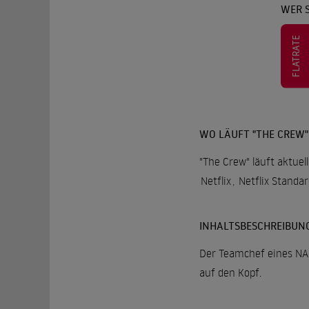
WER 
FLATRATE
WO LÄUFT "THE CREW"
"The Crew" läuft aktuel
Netflix
,
Netflix Standa
INHALTSBESCHREIBUN
Der Teamchef eines NAS
auf den Kopf.