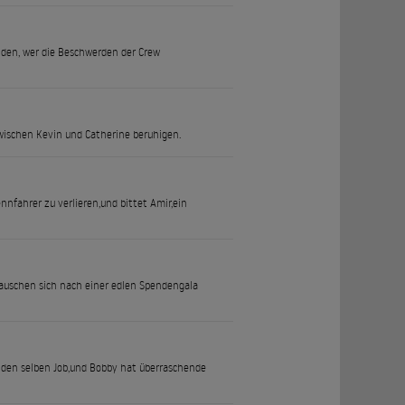
nden, wer die Beschwerden der Crew
zwischen Kevin und Catherine beruhigen.
nfahrer zu verlieren,und bittet Amir,ein
tauschen sich nach einer edlen Spendengala
m den selben Job,und Bobby hat überraschende