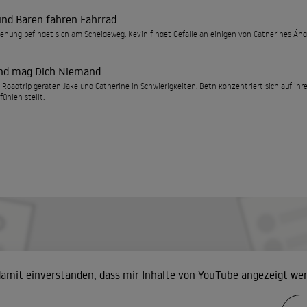
und Bären fahren Fahrrad
ehung befindet sich am Scheideweg. Kevin findet Gefalle an einigen von Catherines Än
d mag Dich.Niemand.
 Roadtrip geraten Jake und Catherine in Schwierigkeiten. Beth konzentriert sich auf ihre
fühlen stellt.
 damit einverstanden, dass mir Inhalte von YouTube angezeigt we