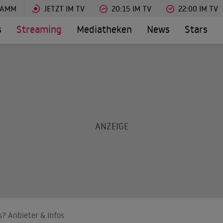
RAMM
JETZT IM TV
20:15 IM TV
22:00 IM TV
s
Streaming
Mediatheken
News
Stars
? Anbieter & Infos