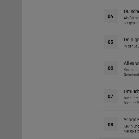
Du sche
04
Als Cathe
ausgeplau
Dein ge
05
In der Sa
Alles w
06
Kevin kom
Geheimni
Omi!Ich
07
nach ihre
über ihr P
Schöne
08
Kevin und
Neuigkeit