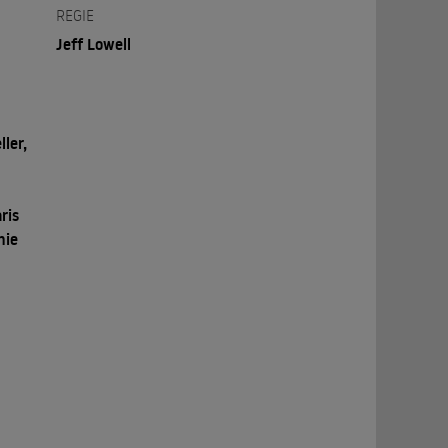
REGIE
Jeff Lowell
ller,
ris
mie