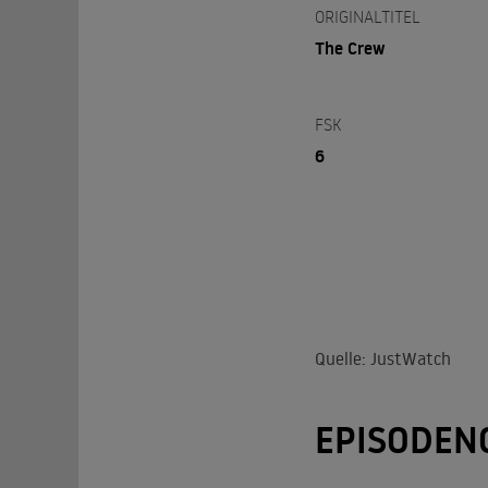
ORIGINALTITEL
The Crew
FSK
6
Quelle: JustWatch
EPISODEN