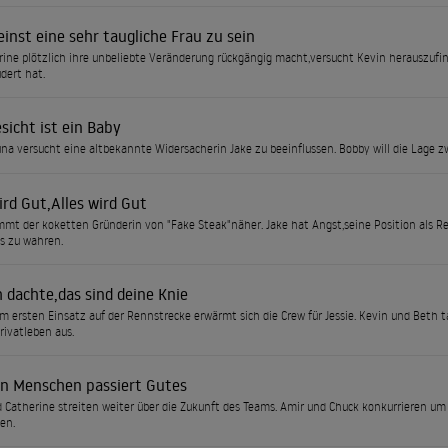
inst eine sehr taugliche Frau zu sein
rine plötzlich ihre unbeliebte Veränderung rückgängig macht,versucht Kevin herauszufi
dert hat.
sicht ist ein Baby
una versucht eine altbekannte Widersacherin Jake zu beeinflussen. Bobby will die Lage 
ird Gut,Alles wird Gut
mt der koketten Gründerin von "Fake Steak"näher. Jake hat Angst,seine Position als Ren
s zu wahren.
 dachte,das sind deine Knie
m ersten Einsatz auf der Rennstrecke erwärmt sich die Crew für Jessie. Kevin und Beth 
rivatleben aus.
n Menschen passiert Gutes
 Catherine streiten weiter über die Zukunft des Teams. Amir und Chuck konkurrieren u
en.