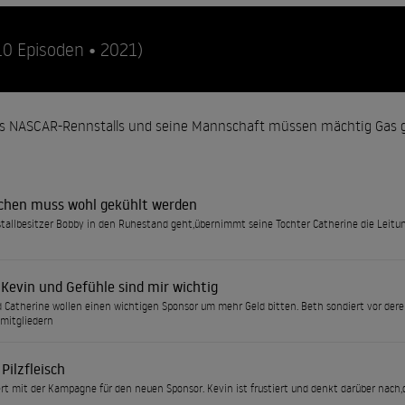
10 Episoden • 2021)
s NASCAR-Rennstalls und seine Mannschaft müssen mächtig Gas ge
chen muss wohl gekühlt werden
tallbesitzer Bobby in den Ruhestand geht,übernimmt seine Tochter Catherine die Leitung
 Kevin und Gefühle sind mir wichtig
 Catherine wollen einen wichtigen Sponsor um mehr Geld bitten. Beth sondiert vor dere
mitgliedern
Pilzfleisch
rt mit der Kampagne für den neuen Sponsor. Kevin ist frustiert und denkt darüber nach,