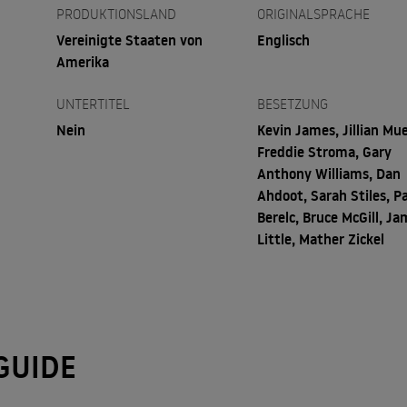
PRODUKTIONSLAND
ORIGINALSPRACHE
Vereinigte Staaten von
Englisch
Amerika
UNTERTITEL
BESETZUNG
Nein
Kevin James, Jillian Mue
Freddie Stroma, Gary
Anthony Williams, Dan
Ahdoot, Sarah Stiles, Pa
Berelc, Bruce McGill, Ja
Little, Mather Zickel
GUIDE