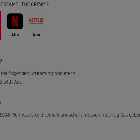
STREAMT "THE CREW" ?
Abo
Abo
?
l bei folgenden Streaming-Anbietern:
rd with Ads
.
G
CAR-Rennstalls und seine Mannschaft müssen mächtig Gas geben, d