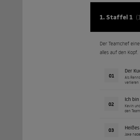
1. Staffel 1
(
Der Teamchef eine
alles auf den Kopf.
Der Ku
01
Als Renns
verlieren
Ich bin
02
Kevin und
den Team
Heißes 
03
Jake hade