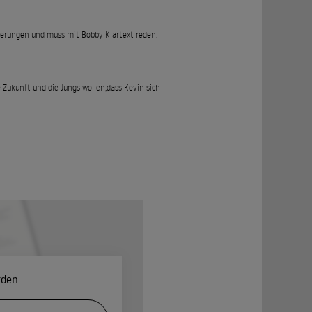
derungen und muss mit Bobby Klartext reden.
 Zukunft und die Jungs wollen,dass Kevin sich
rden.