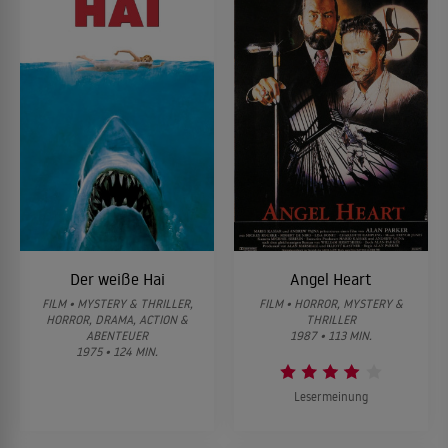
Der weiße Hai
Angel Heart
FILM • MYSTERY & THRILLER,
FILM • HORROR, MYSTERY &
HORROR, DRAMA, ACTION &
THRILLER
ABENTEUER
1987 • 113 MIN.
1975 • 124 MIN.
Lesermeinung