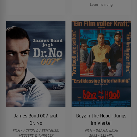
Lesermeinung
James Bond 007 jagt
Boyz n the Hood - Jungs
Dr. No
im Viertel
FILM • ACTION & ABENTEUER,
FILM • DRAMA, KRIMI
MYSTERY & THRILLER
1991 • 112 MIN.