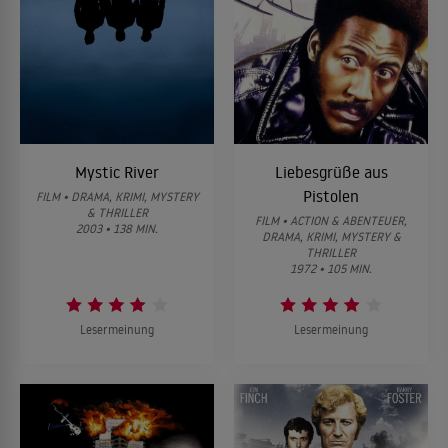
Mystic River
Liebesgrüße aus
Pistolen
FILM • DRAMA, KRIMI, MYSTERY
& THRILLER
FILM • ACTION & ABENTEUER,
2003 • 138 MIN.
DRAMA, KRIMI, MYSTERY &
THRILLER
1972 • 105 MIN.
Lesermeinung
Lesermeinung