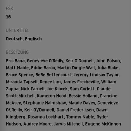
FSK
16
UNTERTITEL
Deutsch, Englisch
BESETZUNG
Eric Bana, Genevieve O'Reilly, Keir O'Donnell, John Polson,
Matt Nable, Eddie Baroo, Martin Dingle Wall, Julia Blake,
Bruce Spence, BeBe Bettencourt, Jeremy Lindsay Taylor,
Miranda Tapsell, Renee Lim, James Frecheville, William
Zappa, Nick Farnell, Joe Klocek, Sam Corlett, Claude
Scott-Mitchell, Kameron Hood, Bessie Holland, Francine
McAsey, Stephanie Halmshaw, Maude Davey, Genevieve
O\'Reilly, Keir O\'Donnell, Daniel Frederiksen, Dawn
Klingberg, Rosanna Lockhart, Tommy Nable, Ryder
Hudson, Audrey Moore, Jarvis Mitchell, Eugene McKinnon