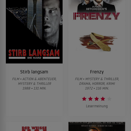
Stirb langsam
Frenzy
FILM • ACTION & ABENTEUER,
FILM • MYSTERY & THRILLER,
MYSTERY & THRILLER
DRAMA, HORROR, KRIMI
1988 • 131 MIN.
1972 • 116 MIN.
Lesermeinung