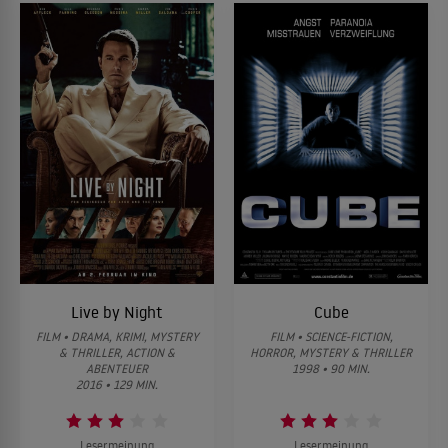
Live by Night
Cube
FILM • DRAMA, KRIMI, MYSTERY
FILM • SCIENCE-FICTION,
& THRILLER, ACTION &
HORROR, MYSTERY & THRILLER
ABENTEUER
1998 • 90 MIN.
2016 • 129 MIN.
Lesermeinung
Lesermeinung