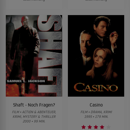
Shaft - Noch Fragen?
Casino
FILM • ACTION & ABENTEUER,
FILM • DRAMA, KRIMI
KRIMI, MYSTERY & THRILLER
1995 • 179 MIN.
2000 • 99 MIN.