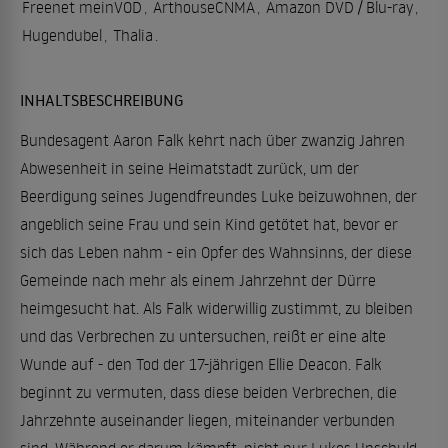
Freenet meinVOD
,
ArthouseCNMA
,
Amazon DVD / Blu-ray
,
Hugendubel
,
Thalia
.
INHALTSBESCHREIBUNG
Bundesagent Aaron Falk kehrt nach über zwanzig Jahren
Abwesenheit in seine Heimatstadt zurück, um der
Beerdigung seines Jugendfreundes Luke beizuwohnen, der
angeblich seine Frau und sein Kind getötet hat, bevor er
sich das Leben nahm - ein Opfer des Wahnsinns, der diese
Gemeinde nach mehr als einem Jahrzehnt der Dürre
heimgesucht hat. Als Falk widerwillig zustimmt, zu bleiben
und das Verbrechen zu untersuchen, reißt er eine alte
Wunde auf - den Tod der 17-jährigen Ellie Deacon. Falk
beginnt zu vermuten, dass diese beiden Verbrechen, die
Jahrzehnte auseinander liegen, miteinander verbunden
sind. Während er darum kämpft, nicht nur Lukes Unschuld,