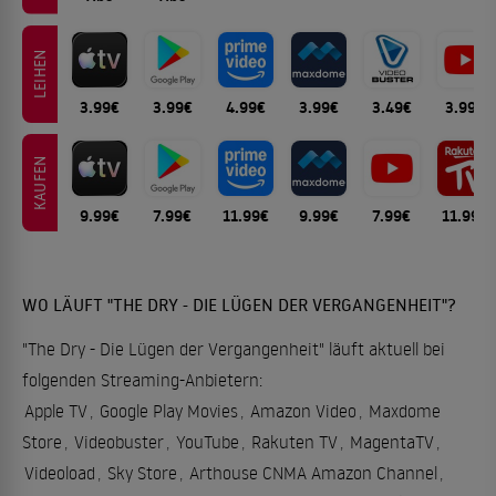
LEIHEN
3.99€
3.99€
4.99€
3.99€
3.49€
3.99€
KAUFEN
9.99€
7.99€
11.99€
9.99€
7.99€
11.99€
WO LÄUFT "THE DRY - DIE LÜGEN DER VERGANGENHEIT"?
"The Dry - Die Lügen der Vergangenheit" läuft aktuell bei
folgenden Streaming-Anbietern:
Apple TV
,
Google Play Movies
,
Amazon Video
,
Maxdome
Store
,
Videobuster
,
YouTube
,
Rakuten TV
,
MagentaTV
,
Videoload
,
Sky Store
,
Arthouse CNMA Amazon Channel
,