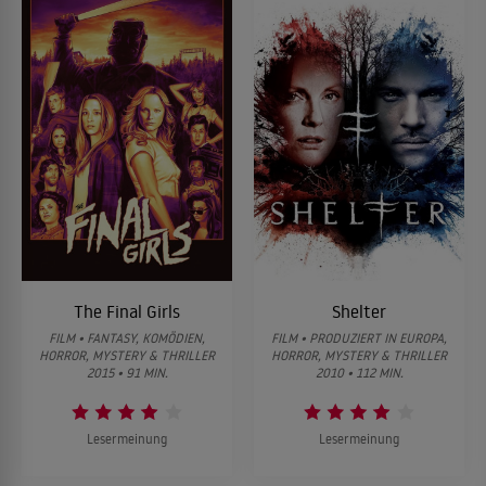
The Final Girls
Shelter
FILM • FANTASY, KOMÖDIEN,
FILM • PRODUZIERT IN EUROPA,
HORROR, MYSTERY & THRILLER
HORROR, MYSTERY & THRILLER
2015 • 91 MIN.
2010 • 112 MIN.
Lesermeinung
Lesermeinung