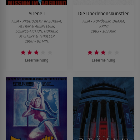
Sirene I
Die Überlebenskünstler
FILM • PRODUZIERT IN EUROPA,
FILM • KOMÖDIEN, DRAMA,
ACTION & ABENTEUER,
KRIMI
SCIENCE-FICTION, HORROR,
1983 • 103 MIN.
MYSTERY & THRILLER
1990 • 82 MIN.
Lesermeinung
Lesermeinung