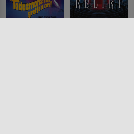
Insel des Schreckens
Das Relikt
FILM • SCIENCE-FICTION,
FILM • HORROR, SCIENCE-
HORROR
FICTION, MYSTERY & THRILLER,
1966 • 89 MIN.
PRODUZIERT IN EUROPA
1997 • 110 MIN.
Lesermeinung
Lesermeinung