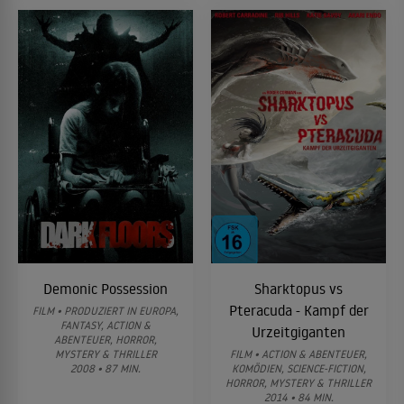
Demonic Possession
Sharktopus vs
Pteracuda - Kampf der
FILM • PRODUZIERT IN EUROPA,
FANTASY, ACTION &
Urzeitgiganten
ABENTEUER, HORROR,
MYSTERY & THRILLER
FILM • ACTION & ABENTEUER,
2008 • 87 MIN.
KOMÖDIEN, SCIENCE-FICTION,
HORROR, MYSTERY & THRILLER
2014 • 84 MIN.