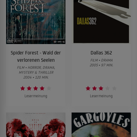
Spider Forest - Wald der
Dallas 362
verlorenen Seelen
FILM • DRAMA
2005 • 97 MIN.
FILM • HORROR, DRAMA,
MYSTERY & THRILLER
2004 • 120 MIN.
Lesermeinung
Lesermeinung