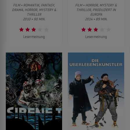
FILM • ROMANTIK, FANTASY,
FILM • HORROR, MYSTERY &
DRAMA, HORROR, MYSTERY &
THRILLER, PRODUZIERT IN
THRILLER
EUROPA
2010 • 90 MIN.
2014 • 89 MIN.
Lesermeinung
Lesermeinung