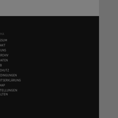
SMA
SSUM
AKT
 UNS
RCHIV
DATEN
B
CHUTZ
EDINGUNGEN
EITSERKLÄRUNG
MAP
STELLUNGEN
LTEN