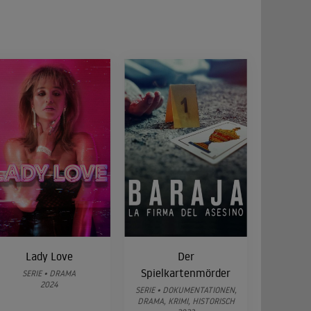
Lady Love
Der
Spielkartenmörder
SERIE • DRAMA
2024
SERIE • DOKUMENTATIONEN,
DRAMA, KRIMI, HISTORISCH