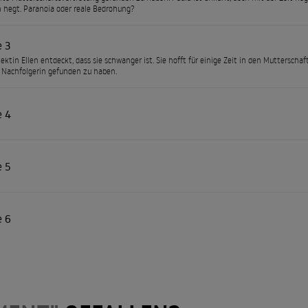
 hegt. Paranoia oder reale Bedrohung?
e 3
tektin Ellen entdeckt, dass sie schwanger ist. Sie hofft für einige Zeit in den Muttersch
 Nachfolgerin gefunden zu haben.
e 4
e 5
e 6