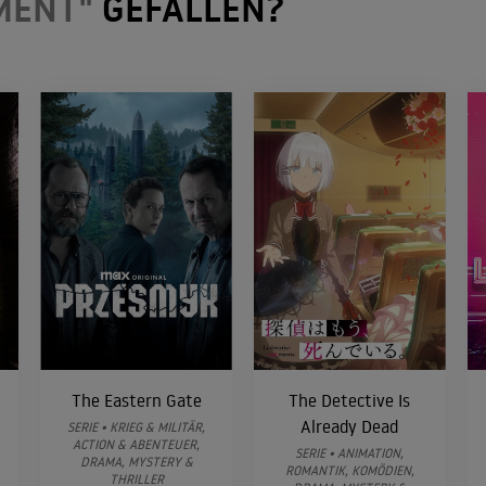
MENT"
GEFALLEN?
The Eastern Gate
The Detective Is
Already Dead
SERIE • KRIEG & MILITÄR,
ACTION & ABENTEUER,
SERIE • ANIMATION,
DRAMA, MYSTERY &
ROMANTIK, KOMÖDIEN,
THRILLER