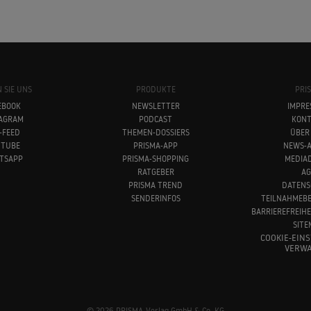
 SIE UNS
PRODUKTE
PRI
EBOOK
NEWSLETTER
IMPRE
TAGRAM
PODCAST
KONT
-FEED
THEMEN-DOSSIERS
ÜBER
UTUBE
PRISMA-APP
NEWS-A
TSAPP
PRISMA-SHOPPING
MEDIA
RATGEBER
AG
PRISMA TREND
DATENS
SENDERINFOS
TEILNAHMEB
BARRIEREFREIH
SITE
COOKIE-EIN
VERWA
© 2026 PRISMA-Verlag GmbH & Co. KG