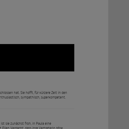
lossen hat. Sie hofft, für kürzere Zeit in den
Enthusiastisch, sympathisch, superkompetent.
 ist sie zunächst froh, in Paula eine
 Ellen Verdacht, dass ihre Vertreterin böse