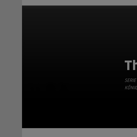
T
SERIE
TEILEN
KÖNI