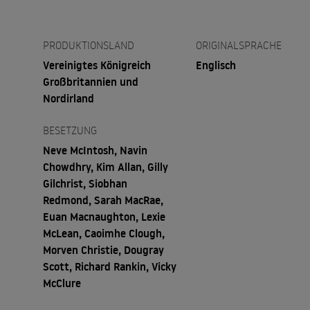
PRODUKTIONSLAND
ORIGINALSPRACHE
Vereinigtes Königreich
Englisch
Großbritannien und
Nordirland
BESETZUNG
Neve McIntosh, Navin
Chowdhry, Kim Allan, Gilly
Gilchrist, Siobhan
Redmond, Sarah MacRae,
Euan Macnaughton, Lexie
McLean, Caoimhe Clough,
Morven Christie, Dougray
Scott, Richard Rankin, Vicky
McClure