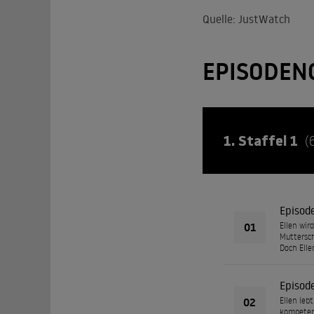
Quelle: JustWatch
EPISODEN
1. Staffel 1
(
Episod
01
Ellen wir
Muttersch
Doch Elle
Episod
02
Ellen lebt
kompetent