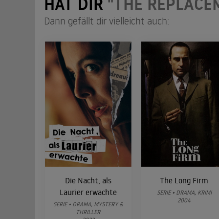
HAT DIR
"THE REPLACE
Dann gefällt dir vielleicht auch:
Die Nacht, als
The Long Firm
Laurier erwachte
SERIE • DRAMA, KRIMI
2004
SERIE • DRAMA, MYSTERY &
THRILLER