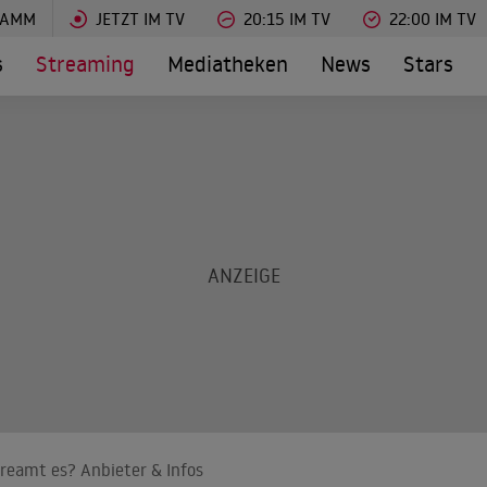
RAMM
JETZT IM TV
20:15 IM TV
22:00 IM TV
s
Streaming
Mediatheken
News
Stars
reamt es? Anbieter & Infos