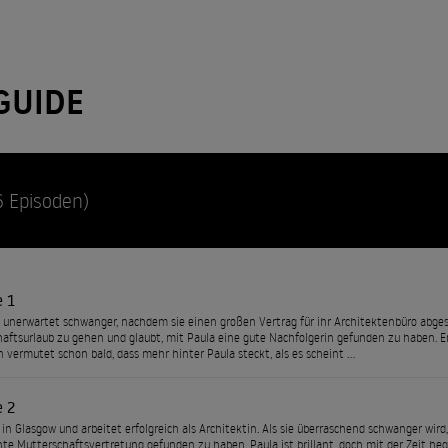
GUIDE
6 Episoden)
e 1
d unerwartet schwanger, nachdem sie einen großen Vertrag für ihr Architektenbüro abgesch
aftsurlaub zu gehen und glaubt, mit Paula eine gute Nachfolgerin gefunden zu haben. 
n vermutet schon bald, dass mehr hinter Paula steckt, als es scheint …
e 2
 in Glasgow und arbeitet erfolgreich als Architektin. Als sie überraschend schwanger wird,
e Mutterschaftsvertretung gefunden zu haben. Paula ist brillant, doch mit der Zeit hegt