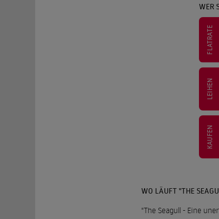
WER S
FLATRATE
LEIHEN
KAUFEN
WO LÄUFT "THE SEAGUL
"The Seagull - Eine une