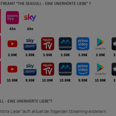
TREAMT "THE SEAGULL - EINE UNERHÖRTE LIEBE" ?
Abo
Abo
3.99€
3.99€
3.99€
3.99€
3.99€
3.99€
3
10.99€
9.99€
10.99€
10.99€
9.99€
10.99€
3
L - EINE UNERHÖRTE LIEBE"?
rhörte Liebe" läuft aktuell bei folgenden Streaming-Anbietern: