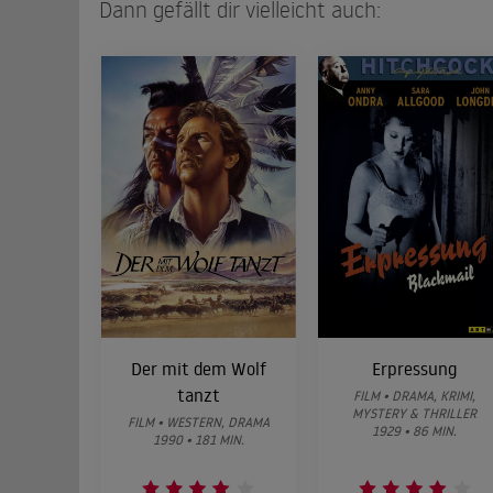
Dann gefällt dir vielleicht auch:
Der mit dem Wolf
Erpressung
tanzt
FILM • DRAMA, KRIMI,
MYSTERY & THRILLER
FILM • WESTERN, DRAMA
1929 • 86 MIN.
1990 • 181 MIN.