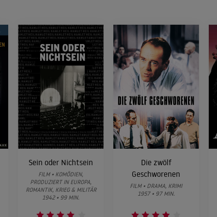
Sein oder Nichtsein
Die zwölf
Geschworenen
FILM • KOMÖDIEN,
PRODUZIERT IN EUROPA,
FILM • DRAMA, KRIMI
ROMANTIK, KRIEG & MILITÄR
1957 • 97 MIN.
1942 • 99 MIN.