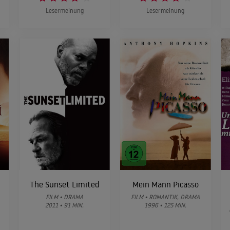
Lesermeinung
Lesermeinung
The Sunset Limited
Mein Mann Picasso
FILM • DRAMA
FILM • ROMANTIK, DRAMA
2011 • 91 MIN.
1996 • 125 MIN.