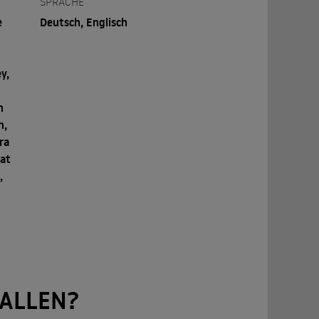
SPRACHE
e
Deutsch, Englisch
y,
n
n,
ra
rat
,
ALLEN?