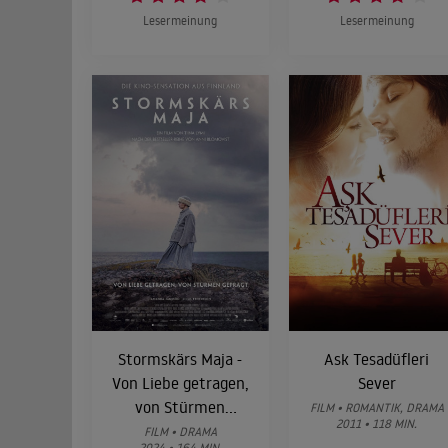
Lesermeinung
Lesermeinung
Stormskärs Maja -
Ask Tesadüfleri
Von Liebe getragen,
Sever
von Stürmen
FILM • ROMANTIK, DRAMA
2011 • 118 MIN.
geprägt
FILM • DRAMA
2024 • 164 MIN.