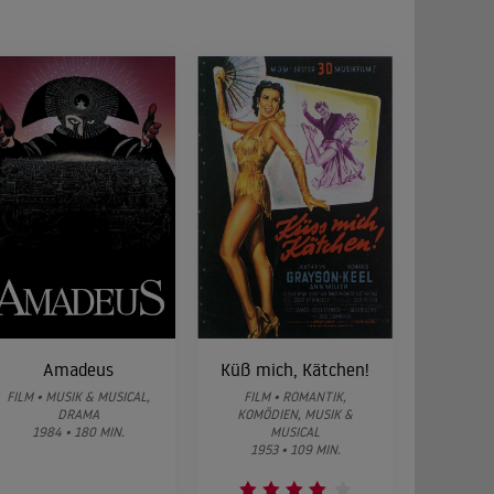
Amadeus
Küß mich, Kätchen!
FILM • MUSIK & MUSICAL,
FILM • ROMANTIK,
DRAMA
KOMÖDIEN, MUSIK &
1984 • 180 MIN.
MUSICAL
1953 • 109 MIN.