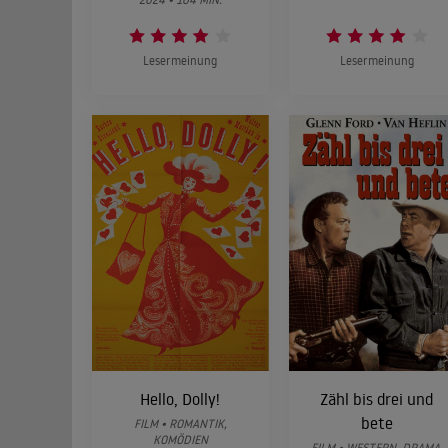
Lesermeinung
Lesermeinung
Hello, Dolly!
Zähl bis drei und
bete
FILM • ROMANTIK,
KOMÖDIEN
FILM • WESTERN, DRAMA,