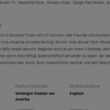
akuten TV
,
Maxdome Store
,
Amazon Video
,
Google Play Movies
,
Ap
G
k in Russland finden sich im Sommer viele Freunde und Familienm
 Irina Arkadina (Annette Bening), die hier ihren Bruder Pjotr Niko
(Billy Howle) besucht. Begleitet wird sie von ihrem Liebhaber, dem 
immer damit beschäftigt, leidenschaftlich jemanden zu lieben, der 
gikkomödie über Kunst, Rum, menschlicher Naivität und dem Bedürf
PRODUKTIONSLAND
ORIGINALSPRACHE
Vereinigte Staaten von
Englisch
Amerika