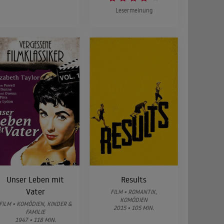
Lesermeinung
Unser Leben mit
Results
Vater
FILM • ROMANTIK,
KOMÖDIEN
FILM • KOMÖDIEN, KINDER &
2015 • 105 MIN.
FAMILIE
1947 • 118 MIN.