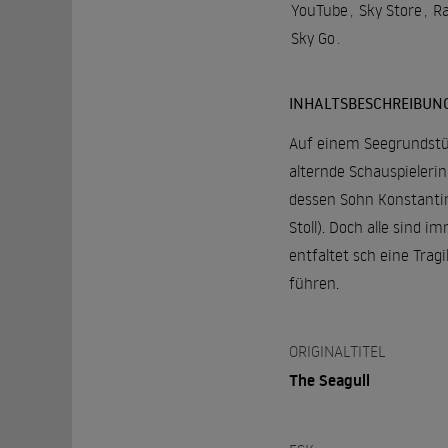
YouTube
,
Sky Store
,
R
Sky Go
.
INHALTSBESCHREIBUN
Auf einem Seegrundstüc
alternde Schauspielerin
dessen Sohn Konstantin 
Stoll). Doch alle sind 
entfaltet sch eine Tra
führen.
ORIGINALTITEL
The Seagull