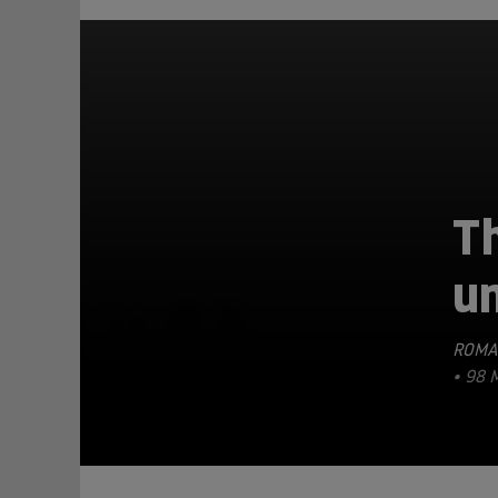
Th
u
TEILEN
ROMA
• 98 