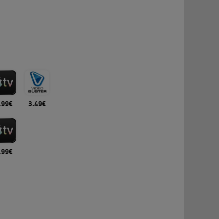
.99€
3.49€
.99€