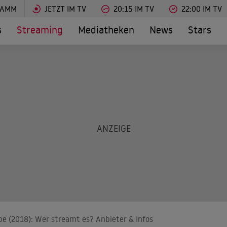
RAMM
JETZT IM TV
20:15 IM TV
22:00 IM TV
s
Streaming
Mediatheken
News
Stars
ebe (2018): Wer streamt es? Anbieter & Infos