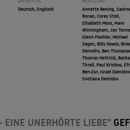
UNTERTITEL
BESETZUNG
Deutsch, Englisch
Annette Bening, Saoirs
Ronan, Corey Stoll,
Elisabeth Moss, Mare
Winningham, Jon Tenne
Glenn Fleshler, Michael
Zegen, Billy Howle, Bria
Dennehy, Ben Thompso
Thomas Hettrick, Barba
Tirrell, Paul Krisikos, Ef
Ben-Zur, Israel Damidov
Svetlana Demidov
- EINE UNERHÖRTE LIEBE"
GEF