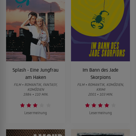
Splash - Eine Jungfrau
Im Bann des Jade
am Haken
Skorpions
FILM • ROMANTIK, FANTASY,
FILM • ROMANTIK, KOMÖDIEN,
KOMÖDIEN
KRIMI
1984 • 110 MIN.
2001 • 103 MIN.
Lesermeinung
Lesermeinung