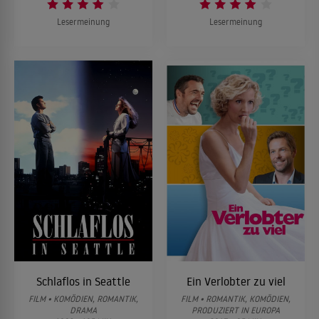
Lesermeinung
Lesermeinung
Schlaflos in Seattle
Ein Verlobter zu viel
FILM • KOMÖDIEN, ROMANTIK,
FILM • ROMANTIK, KOMÖDIEN,
DRAMA
PRODUZIERT IN EUROPA