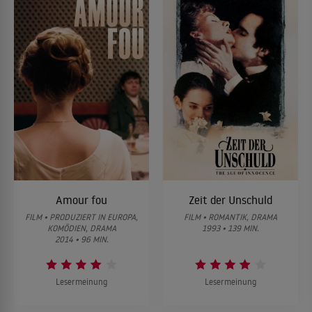
Amour fou
Zeit der Unschuld
FILM • PRODUZIERT IN EUROPA,
FILM • ROMANTIK, DRAMA
KOMÖDIEN, DRAMA
1993 • 139 MIN.
2014 • 96 MIN.
Lesermeinung
Lesermeinung