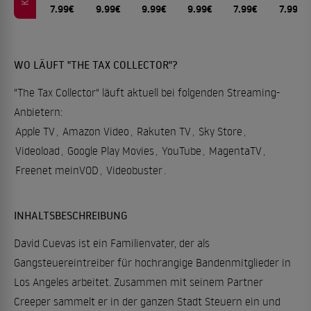
7.99€
9.99€
9.99€
9.99€
7.99€
7.99€
WO LÄUFT "THE TAX COLLECTOR"?
"The Tax Collector" läuft aktuell bei folgenden Streaming-
Anbietern:
Apple TV
,
Amazon Video
,
Rakuten TV
,
Sky Store
,
Videoload
,
Google Play Movies
,
YouTube
,
MagentaTV
,
Freenet meinVOD
,
Videobuster
.
INHALTSBESCHREIBUNG
David Cuevas ist ein Familienvater, der als
Gangsteuereintreiber für hochrangige Bandenmitglieder in
Los Angeles arbeitet. Zusammen mit seinem Partner
Creeper sammelt er in der ganzen Stadt Steuern ein und