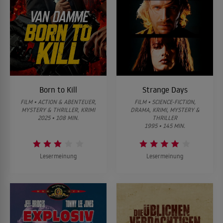
Born to Kill
Strange Days
FILM • ACTION & ABENTEUER,
FILM • SCIENCE-FICTION,
MYSTERY & THRILLER, KRIMI
DRAMA, KRIMI, MYSTERY &
2025 • 108 MIN.
THRILLER
1995 • 145 MIN.
Lesermeinung
Lesermeinung