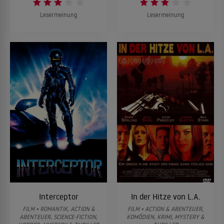
Lesermeinung
Lesermeinung
Interceptor
In der Hitze von L.A.
FILM • ROMANTIK, ACTION &
FILM • ACTION & ABENTEUER,
ABENTEUER, SCIENCE-FICTION,
KOMÖDIEN, KRIMI, MYSTERY &