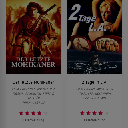
Der letzte Mohikaner
2 Tage in L.A.
FILM • ACTION & ABENTEUER,
FILM • KRIMI, MYSTERY &
DRAMA, ROMANTIK, KRIEG &
THRILLER, KOMÖDIEN
MILITÄR
1996 • 104 MIN.
1992 • 113 MIN.
Lesermeinung
Lesermeinung