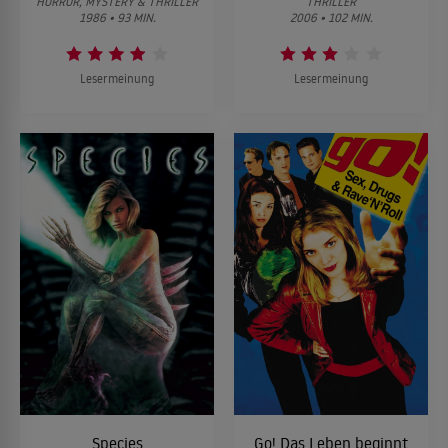
HORROR, MYSTERY & THRILLER
THRILLER
1986 • 93 MIN.
2006 • 102 MIN.
Lesermeinung
Lesermeinung
Species
Go! Das Leben beginnt