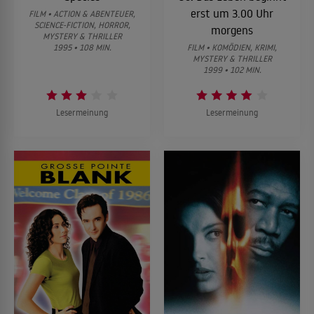
erst um 3.00 Uhr
FILM • ACTION & ABENTEUER,
SCIENCE-FICTION, HORROR,
morgens
MYSTERY & THRILLER
1995 • 108 MIN.
FILM • KOMÖDIEN, KRIMI,
MYSTERY & THRILLER
1999 • 102 MIN.
Lesermeinung
Lesermeinung