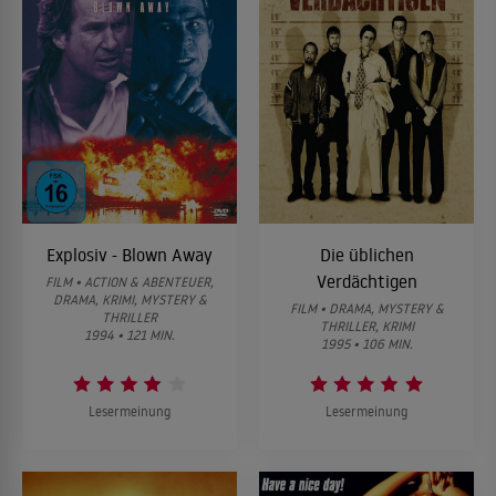
Explosiv - Blown Away
Die üblichen
Verdächtigen
FILM • ACTION & ABENTEUER,
DRAMA, KRIMI, MYSTERY &
FILM • DRAMA, MYSTERY &
THRILLER
THRILLER, KRIMI
1994 • 121 MIN.
1995 • 106 MIN.
Lesermeinung
Lesermeinung