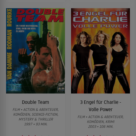
Double Team
3 Engel für Charlie -
Volle Power
FILM • ACTION & ABENTEUER,
KOMÖDIEN, SCIENCE-FICTION,
FILM • ACTION & ABENTEUER,
MYSTERY & THRILLER
KOMÖDIEN, KRIMI
1997 • 93 MIN.
2003 • 106 MIN.