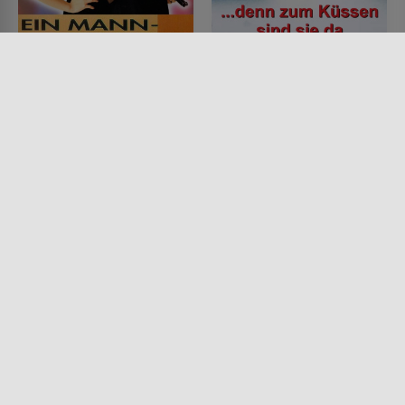
Grosse Pointe Blank:
... denn zum Küssen
Ein Mann - Ein Mord
sind sie da
FILM • ROMANTIK, ACTION &
FILM • MYSTERY & THRILLER,
ABENTEUER, KOMÖDIEN, KRIMI,
DRAMA, KRIMI
MYSTERY & THRILLER
1997 • 115 MIN.
1997 • 107 MIN.
Lesermeinung
Lesermeinung