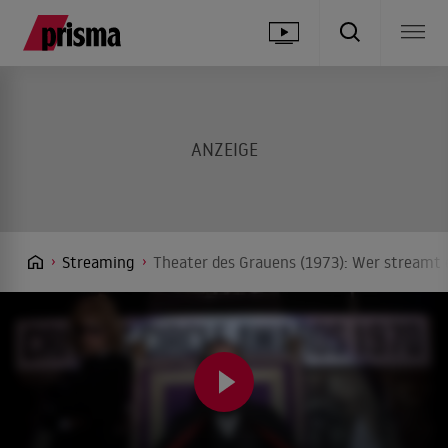
Streaming
Theater des Grauens (1973): Wer streamt 