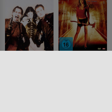
Plunkett & Macleane –
Tamara - Tochter des
Gegen Tod und Teufel
Teufels
FILM • ACTION & ABENTEUER,
FILM • FANTASY, HORROR,
KOMÖDIEN, DRAMA, KRIMI
DRAMA, MYSTERY & THRILLER,
1999 • 93 MIN.
PRODUZIERT IN EUROPA
2005 • 98 MIN.
Lesermeinung
Lesermeinung