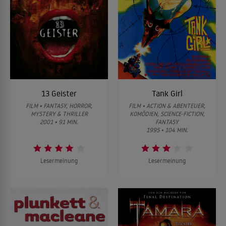
13 Geister
Tank Girl
FILM • FANTASY, HORROR,
FILM • ACTION & ABENTEUER,
MYSTERY & THRILLER
KOMÖDIEN, SCIENCE-FICTION,
2001 • 91 MIN.
FANTASY
1995 • 104 MIN.
Lesermeinung
Lesermeinung