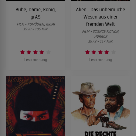
Bube, Dame, König,
Alien - Das unheimliche
grAS
Wesen aus einer
fremden Welt
FILM • KOMÖDIEN, KRIMI
1998 • 105 MIN.
FILM • SCIENCE-FICTION,
HORROR
1979 • 117 MIN.
Lesermeinung
Lesermeinung