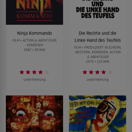
Ninja Kommando
Die Rechte und die
Linke Hand des Teufels
FILM • ACTION & ABENTEUER,
KOMÖDIEN
FILM • PRODUZIERT IN EUROPA,
1982 • 95 MIN.
WESTERN, KOMÖDIEN, ACTION
& ABENTEUER
1970 • 115 MIN.
Lesermeinung
Lesermeinung