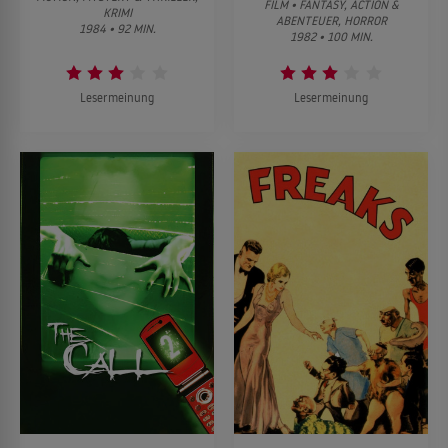
FILM • FANTASY, ACTION &
KRIMI
ABENTEUER, HORROR
1984 • 92 MIN.
1982 • 100 MIN.
Lesermeinung
Lesermeinung