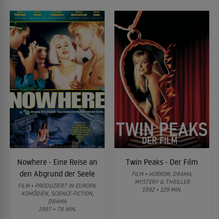
Nowhere - Eine Reise an
Twin Peaks - Der Film
den Abgrund der Seele
FILM • HORROR, DRAMA,
MYSTERY & THRILLER
FILM • PRODUZIERT IN EUROPA,
1992 • 129 MIN.
KOMÖDIEN, SCIENCE-FICTION,
DRAMA
1997 • 78 MIN.