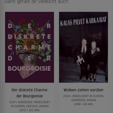
Dann gefällt dir vielleicht auch:
Der diskrete Charme
Wolken ziehen vorüber
der Bourgeoisie
FILM • PRODUZIERT IN EUROPA,
KOMÖDIEN, DRAMA
FILM • KOMÖDIEN, PRODUZIERT
1996 • 96 MIN.
IN EUROPA, FANTASY, DRAMA
1972 • 101 MIN.