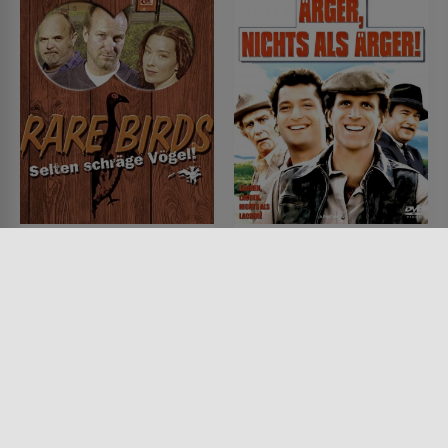
Rare Birds
Ärger, nichts als Ärger
FILM • ROMANTIK, KOMÖDIEN,
FILM • KOMÖDIEN, ROMANTIK,
DRAMA, MYSTERY & THRILLER
ACTION & ABENTEUER, KRIMI
2001 • 99 MIN.
1986 • 90 MIN.
Lesermeinung
Lesermeinung