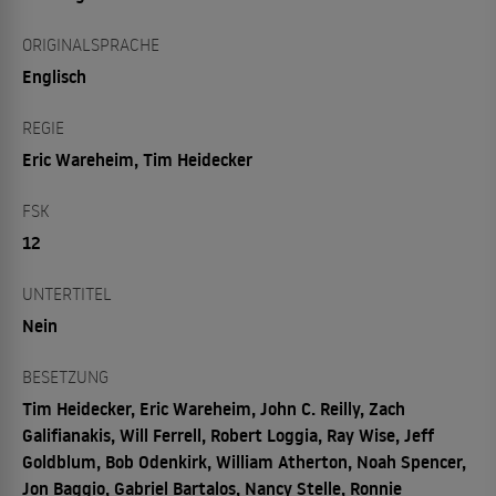
ORIGINALSPRACHE
Englisch
REGIE
Eric Wareheim, Tim Heidecker
FSK
12
UNTERTITEL
Nein
BESETZUNG
Tim Heidecker, Eric Wareheim, John C. Reilly, Zach
Galifianakis, Will Ferrell, Robert Loggia, Ray Wise, Jeff
Goldblum, Bob Odenkirk, William Atherton, Noah Spencer,
Jon Baggio, Gabriel Bartalos, Nancy Stelle, Ronnie